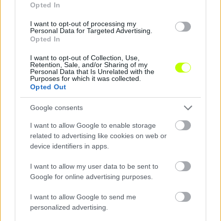
Opted In
I want to opt-out of processing my
Personal Data for Targeted Advertising.
Opted In
I want to opt-out of Collection, Use,
Retention, Sale, and/or Sharing of my
Personal Data that Is Unrelated with the
Bognár az EU-t emlegetve bírózott, Kubatov
Purposes for which it was collected.
frappánsan értékelt
Opted Out
Szokásához híven három mérkőzést hozott a
Google consents
szombati játéknap az NB I-ben. Kuttor Attila
I want to allow Google to enable storage
keserűen értékelt, miután a Kazincbarcika a
related to advertising like cookies on web or
hajrában […]
device identifiers in apps.
|
2025.11.01.
I want to allow my user data to be sent to
Google for online advertising purposes.
I want to allow Google to send me
Hírek
personalized advertising.