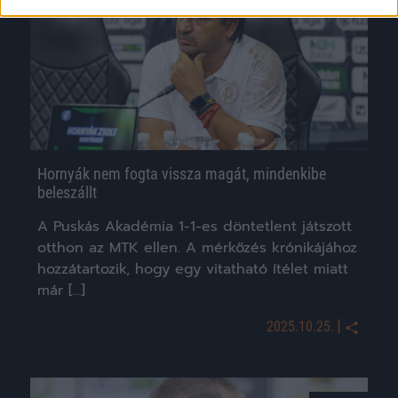
Hornyák nem fogta vissza magát, mindenkibe
beleszállt
A Puskás Akadémia 1-1-es döntetlent játszott
otthon az MTK ellen. A mérkőzés krónikájához
hozzátartozik, hogy egy vitatható ítélet miatt
már […]
|
2025.10.25.