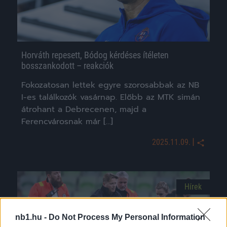
Horváth repesett, Bódog kérdéses ítéleten
bosszankodott – reakciók
Fokozatosan lettek egyre szorosabbak az NB
I-es találkozók vasárnap. Előbb az MTK simán
átrohant a Debrecenen, majd a
Ferencvárosnak már […]
|
2025.11.09.
Hírek
nb1.hu -
Do Not Process My Personal Information