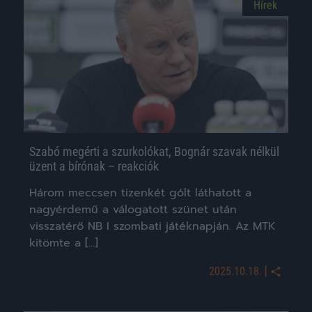
Hírek
Szabó megérti a szurkolókat, Bognár szavak nélkül
üzent a bírónak – reakciók
Három meccsen tizenkét gólt láthatott a
nagyérdemű a válogatott szünet után
visszatérő NB I szombati játéknapján. Az MTK
kitömte a […]
|
2025.10.18.