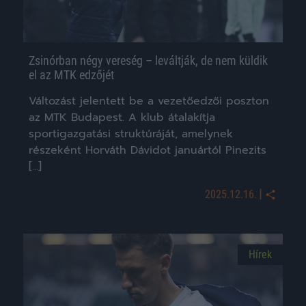
Zsinórban négy vereség – leváltják, de nem küldik
el az MTK edzőjét
Változást jelentett be a vezetőedzői poszton
az MTK Budapest. A klub átalakítja
sportigazgatási struktúráját, amelynek
részeként Horváth Dávidot januártól Pinezits
[…]
|
2025.12.16.
Hírek