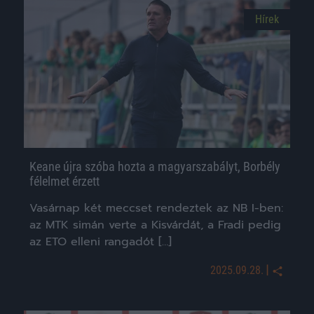
Hírek
Keane újra szóba hozta a magyarszabályt, Borbély
félelmet érzett
Vasárnap két meccset rendeztek az NB I-ben:
az MTK simán verte a Kisvárdát, a Fradi pedig
az ETO elleni rangadót […]
|
2025.09.28.