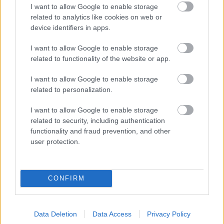
I want to allow Google to enable storage
related to analytics like cookies on web or
device identifiers in apps.
I want to allow Google to enable storage
related to functionality of the website or app.
I want to allow Google to enable storage
Ráijesztettek az MTK-ra – Csertői elmondta, mit
related to personalization.
sajnált a legjobban
I want to allow Google to enable storage
Az MTK Budapest végül simán továbbjutott a
related to security, including authentication
Magyar Kupában, de ehhez kellett néhány
functionality and fraud prevention, and other
ébresztő pillanat, amit a Mezőkövesd okozott
user protection.
neki […]
|
2025.10.30.
CONFIRM
Data Deletion
Data Access
Privacy Policy
Hírek