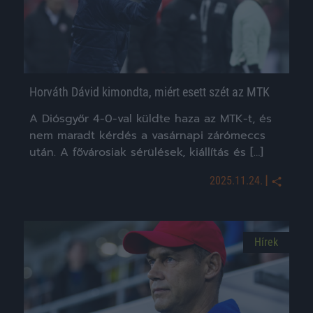
Horváth Dávid kimondta, miért esett szét az MTK
A Diósgyőr 4-0-val küldte haza az MTK-t, és
nem maradt kérdés a vasárnapi zárómeccs
után. A fővárosiak sérülések, kiállítás és […]
|
2025.11.24.
Hírek