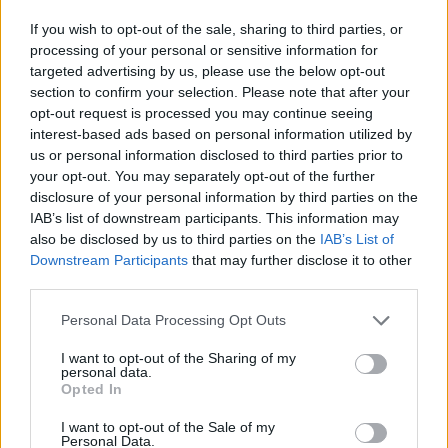
If you wish to opt-out of the sale, sharing to third parties, or
processing of your personal or sensitive information for
targeted advertising by us, please use the below opt-out
section to confirm your selection. Please note that after your
opt-out request is processed you may continue seeing
Nagy adag fájdalomcsillapítót kapott az MTK
interest-based ads based on personal information utilized by
tehetsége az FTC ellen
us or personal information disclosed to third parties prior to
your opt-out. You may separately opt-out of the further
A Ferencváros 4–1-re győzött az MTK
disclosure of your personal information by third parties on the
Budapest ellen a Fizz Liga 12. fordulójának
IAB’s list of downstream participants. This information may
szombat esti örökrangadóján. A címvédő
also be disclosed by us to third parties on the
IAB’s List of
ezzel több […]
Downstream Participants
that may further disclose it to other
third parties.
|
2025.11.02.
Please note that this website/app uses one or more Google
Personal Data Processing Opt Outs
services and may gather and store information including but
not limited to your visit or usage behaviour. You may click to
I want to opt-out of the Sharing of my
personal data.
grant or deny consent to Google and its third-party tags to
Opted In
Hírek
use your data for below specified purposes in below Google
consent section.
I want to opt-out of the Sale of my
Personal Data.