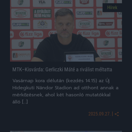
Hírek
MTK–Kisvárda: Gerliczki Máté a riválist méltatta
Vasárnap kora délután (kezdés 14.15) az Új
Hidegkuti Nándor Stadion ad otthont annak a
mérkőzésnek, ahol két hasonló mutatókkal
álló […]
|
2025.09.27.