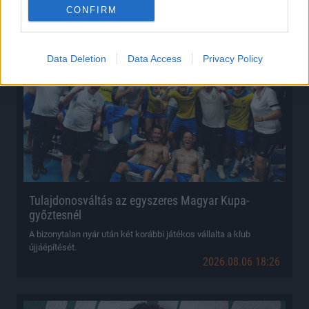
CONFIRM
Hírek
Data Deletion
Data Access
Privacy Policy
Tulajdonosváltás az egyszeres Magyar Kupa-
győztesnél
A bizonytalan nyár után két korábbi játékos vállalta a klub
újjáépítését.
2026.08.06 18:26