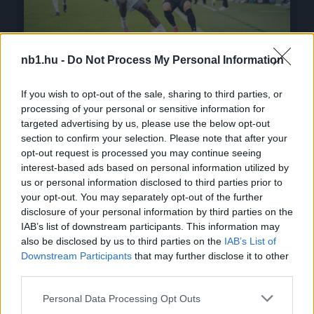
nb1.hu -
Do Not Process My Personal Information
Riga–ETO: egy balszerencsés öngól után is nyílt
maradt a párharc
If you wish to opt-out of the sale, sharing to third parties, or
processing of your personal or sensitive information for
A győriek közel jártak az egyenlítéshez, de a kapufa és Orols is
targeted advertising by us, please use the below opt-out
megállította őket.
section to confirm your selection. Please note that after your
2026.08.06 21:16
opt-out request is processed you may continue seeing
interest-based ads based on personal information utilized by
us or personal information disclosed to third parties prior to
your opt-out. You may separately opt-out of the further
Hírek
disclosure of your personal information by third parties on the
IAB’s list of downstream participants. This information may
also be disclosed by us to third parties on the
IAB’s List of
Downstream Participants
that may further disclose it to other
third parties.
Please note that this website/app uses one or more Google
Personal Data Processing Opt Outs
services and may gather and store information including but