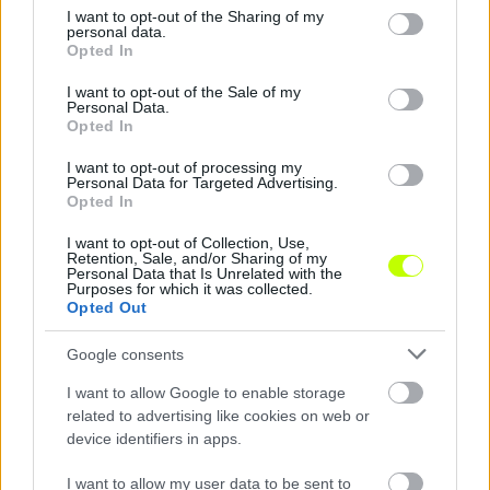
not limited to your visit or usage behaviour. You may click to
I want to opt-out of the Sharing of my
personal data.
grant or deny consent to Google and its third-party tags to
Magabiztos előnyt szereztek a dánok a DVSC ellen
Opted In
use your data for below specified purposes in below Google
A Loki reményt keltő kezdése után a Köbenhavn háromgólos
consent section.
I want to opt-out of the Sale of my
előnnyel távozott Debrecenből.
Personal Data.
2026.08.06 21:05
Opted In
I want to opt-out of processing my
Personal Data for Targeted Advertising.
Opted In
I want to opt-out of Collection, Use,
Hírek
Retention, Sale, and/or Sharing of my
Personal Data that Is Unrelated with the
Purposes for which it was collected.
Opted Out
Google consents
I want to allow Google to enable storage
related to advertising like cookies on web or
device identifiers in apps.
Átigazolási rekord: Vitális Milán és az ETO is
I want to allow my user data to be sent to