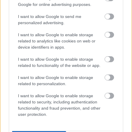
megszólalt
Google for online advertising purposes.
A magyar válogatott középpályás négyéves szerződéssel került
Athénba.
I want to allow Google to send me
2026.08.06 20:24
personalized advertising.
I want to allow Google to enable storage
related to analytics like cookies on web or
device identifiers in apps.
Hírek
I want to allow Google to enable storage
related to functionality of the website or app.
I want to allow Google to enable storage
related to personalization.
I want to allow Google to enable storage
related to security, including authentication
functionality and fraud prevention, and other
Hárman is visszatérhetnek a Nyíregyháza keretébe
user protection.
a DVSC elleni rangadóra
Bódog Tamás intenzív, lüktető derbire készíti fel csapatát.
2026.08.06 18:45