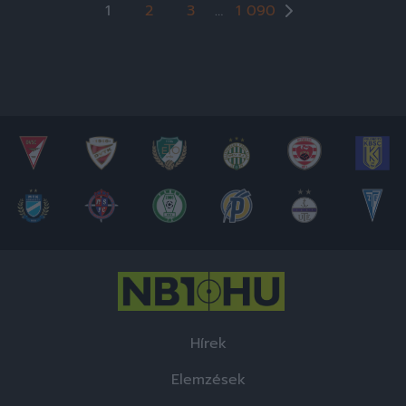
Bejegyzések
1
2
3
…
1 090
lapozása
Hírek
Elemzések