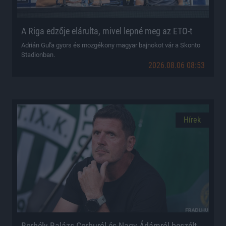
A Riga edzője elárulta, mivel lepné meg az ETO-t
Adrián Guľa gyors és mozgékony magyar bajnokot vár a Skonto
Stadionban.
2026.08.06 08:53
Hírek
Borbély Balázs Corburól és Nagy Ádámról beszélt,