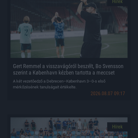
Hírek
Gert Remmel a visszavágóról beszélt, Bo Svensson
szerint a København kézben tartotta a meccset
A két vezetőedző a Debrecen–København 3–0-s első
mérkőzésének tanulságait értékelte.
2026.08.07 09:17
Hírek