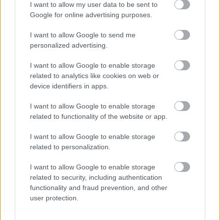
I want to allow my user data to be sent to
Google for online advertising purposes.
BL: főszereplő lett a Vidi egykori kulcsembere –
reakció
I want to allow Google to send me
personalized advertising.
Kedden 16 csapat számára is befejeződött a
csoportkör a Bajnokok Ligájában. A
I want to allow Google to enable storage
sorozatban idén jutott először a főtáblára a
related to analytics like cookies on web or
Sheriff […]
device identifiers in apps.
|
I want to allow Google to enable storage
2021.12.08.
related to functionality of the website or app.
I want to allow Google to enable storage
related to personalization.
NB1
I want to allow Google to enable storage
related to security, including authentication
functionality and fraud prevention, and other
user protection.