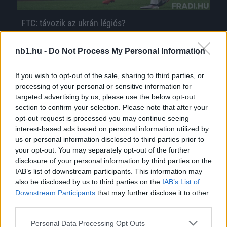
FTC: távozik az ukrán légiós?
Az Index értesülése szerint távozik a Fraditól
nb1.hu -
Do Not Process My Personal Information
Olekszandr Zubkov. A portál cikkéből kiderül,
hogy az ukrán futballista az ukrán élvonalban
If you wish to opt-out of the sale, sharing to third parties, or
[…]
processing of your personal or sensitive information for
targeted advertising by us, please use the below opt-out
|
2022.08.05.
section to confirm your selection. Please note that after your
opt-out request is processed you may continue seeing
interest-based ads based on personal information utilized by
us or personal information disclosed to third parties prior to
NB1
your opt-out. You may separately opt-out of the further
disclosure of your personal information by third parties on the
IAB’s list of downstream participants. This information may
also be disclosed by us to third parties on the
IAB’s List of
Downstream Participants
that may further disclose it to other
third parties.
Please note that this website/app uses one or more Google
Personal Data Processing Opt Outs