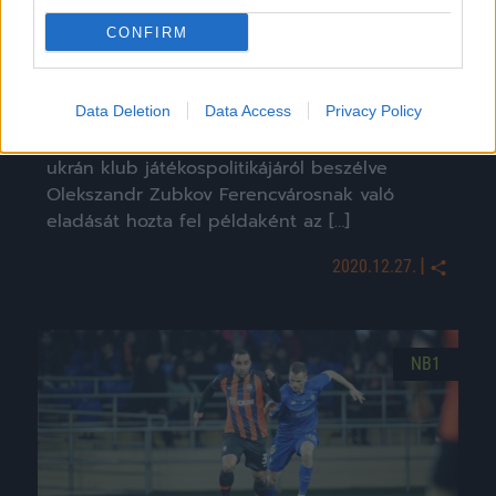
CONFIRM
FTC: kiderült, mennyit fizettek az ukrán válogatott
légiósért
Data Deletion
Data Access
Privacy Policy
Szerhij Palkin, a Sahtar Doneck igazgatója az
ukrán klub játékospolitikájáról beszélve
Olekszandr Zubkov Ferencvárosnak való
eladását hozta fel példaként az […]
|
2020.12.27.
NB1