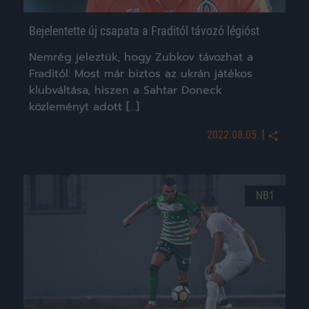
Bejelentette új csapata a Fraditól távozó légióst
Nemrég jeleztük, hogy Zubkov távozhat a
Fraditól: Most már biztos az ukrán játékos
klubváltása, hiszen a Sahtar Doneck
közleményt adott […]
|
2022.08.05.
NB1