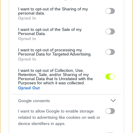
services and may gather and store information including but
not limited to your visit or usage behaviour. You may click to
I want to opt-out of the Sharing of my
Ukrajnába vinnék az FTC szélsőjét
personal data.
grant or deny consent to Google and its third-party tags to
Opted In
use your data for below specified purposes in below Google
Az ulloi129.hu vette észre, hogy az ukrán sajtó
consent section.
I want to opt-out of the Sale of my
szerint a Ferencváros vezetői tárgyalásban
Personal Data.
állnak az ukrán FK Sahtar Doneck
Opted In
képviselőivel, […]
I want to opt-out of processing my
Personal Data for Targeted Advertising.
|
2022.07.18.
Opted In
I want to opt-out of Collection, Use,
Retention, Sale, and/or Sharing of my
Personal Data that Is Unrelated with the
Purposes for which it was collected.
NB1
Opted Out
Google consents
I want to allow Google to enable storage
related to advertising like cookies on web or
device identifiers in apps.