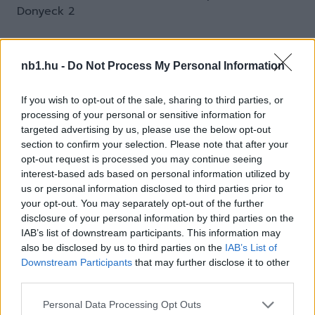
Donyeck 2
nb1.hu -
Do Not Process My Personal Information
If you wish to opt-out of the sale, sharing to third parties, or
processing of your personal or sensitive information for
targeted advertising by us, please use the below opt-out
section to confirm your selection. Please note that after your
opt-out request is processed you may continue seeing
interest-based ads based on personal information utilized by
us or personal information disclosed to third parties prior to
your opt-out. You may separately opt-out of the further
disclosure of your personal information by third parties on the
IAB’s list of downstream participants. This information may
also be disclosed by us to third parties on the
IAB’s List of
Downstream Participants
that may further disclose it to other
third parties.
Remaining
-
0:14
Loaded
:
Pause
Unmute
Picture-
Full
Please note that this website/app uses one or more Google
Personal Data Processing Opt Outs
0%
in-
Picture