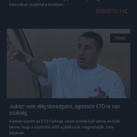
klasszikus csatárral a keretben.
|
2026.07.13.
Hírek
Juárez: nem elég támadgatni, agresszív ETO-ra van
szükség
A tréner szerint az ETO Parknak valódi erőddé kell válnia, és bízik
benne, hogy a szurkolók előtt a játékosok megmutatják, mire
képesek.