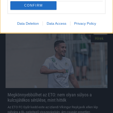
CONFIRM
A magyar bajnok ezek után az Konferencia-liga selejtezőjében
folytatja.
|
2026.07.14.
Data Deletion
Data Access
Privacy Policy
Hírek
Megkönnyebbülhet az ETO: nem olyan súlyos a
kulcsjátékos sérülése, mint hitték
Az ETO FC Győr kedd este az izlandi Víkingur Reykjavík ellen lép
pályára a BL-selejtező visszavágóján, ám csupán egyetlen