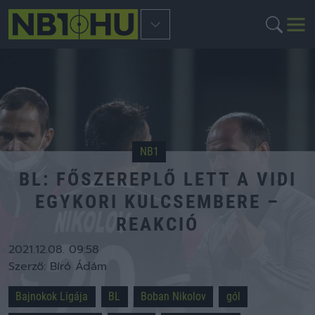
NB1
BL: FŐSZEREPLŐ LETT A VIDI
EGYKORI KULCSEMBERE –
REAKCIÓ
2021.12.08. 09:58
Szerző:
Bíró Ádám
Bajnokok Ligája
BL
Boban Nikolov
gól