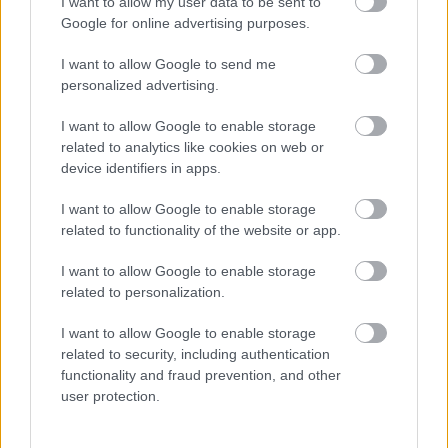
I want to allow my user data to be sent to
Google for online advertising purposes.
Kétszer is felállt, mégis elbukta a BL-csatát a
Ferencváros
I want to allow Google to send me
personalized advertising.
A PAOK hosszabbításban törte meg a Fradit a negyvenfokos
hőségben.
I want to allow Google to enable storage
|
2026.08.05.
related to analytics like cookies on web or
device identifiers in apps.
Hírek
I want to allow Google to enable storage
related to functionality of the website or app.
I want to allow Google to enable storage
related to personalization.
I want to allow Google to enable storage
related to security, including authentication
functionality and fraud prevention, and other
user protection.
Két gólt is szerzett, de nem sikerült megfordítani a BL-
párharcot az ETO-nak