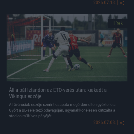
|
2026.07.13.
Hírek
Áll a bál Izlandon az ETO-verés után: kiakadt a
Vikingur edzője
A fővárosiak edzője szerint csapata megérdemelten győzte le a
Győrt a BL-selejtező odavágóján, ugyanakkor élesen kritizálta a
stadion műfüves pályáját.
|
2026.07.08.