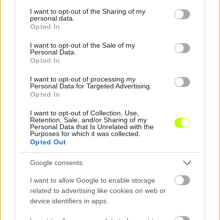
services and may gather and store information including but
Time
Szöveg forrása: FC Sheriff/Facebook
not limited to your visit or usage behaviour. You may click to
I want to opt-out of the Sharing of my
personal data.
grant or deny consent to Google and its third-party tags to
Opted In
use your data for below specified purposes in below Google
consent section.
I want to opt-out of the Sale of my
Personal Data.
Megosztás:
Opted In
I want to opt-out of processing my
Personal Data for Targeted Advertising.
KAPCSOLÓDÓ HÍREK
Opted In
I want to opt-out of Collection, Use,
Retention, Sale, and/or Sharing of my
Personal Data that Is Unrelated with the
Hírek
Purposes for which it was collected.
Opted Out
Google consents
I want to allow Google to enable storage
related to advertising like cookies on web or
device identifiers in apps.