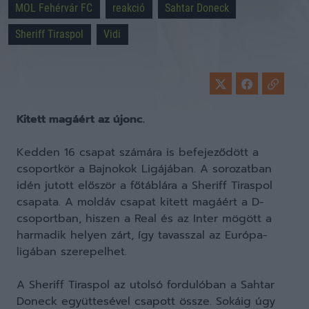
MOL Fehérvár FC
reakció
Sahtar Doneck
Sheriff Tiraspol
Vidi
Kitett magáért az újonc.
Kedden 16 csapat számára is befejeződött a
csoportkör a Bajnokok Ligájában. A sorozatban
idén jutott először a főtáblára a Sheriff Tiraspol
csapata. A moldáv csapat kitett magáért a D-
csoportban, hiszen a Real és az Inter mögött a
harmadik helyen zárt, így tavasszal az Európa-
ligában szerepelhet.
A Sheriff Tiraspol az utolsó fordulóban a Sahtar
Doneck együttesével csapott össze. Sokáig úgy