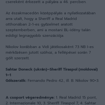
csereként érkezett a pályára a 46. percben.
Az északmacedón középpályás a nyilatkozatában
arra utalt, hogy a Sheriff a Real Madrid
otthonában 2-1-es győzelmet aratott
szeptemberben, ami a mostani BL-idény talán
eddigi legnagyobb szenzációja.
Nikolov korábban a Vidi játékosaként 73 NB I-es
mérkőzésen jutott szóhoz, a fellépései során 7
gólt szerzett.
Sahtar Doneck (ukrán)–Sheriff Tiraspol (moldovai)
1–1
Gólszerzők:
Fernando Pedro 42., ill. B. Nikolov 90+3.
A csoport végeredménye:
1. Real Madrid 15 pont,
2. Internazionale 10, 3. Sheriff Tiraspol 7, 4. Sahtar