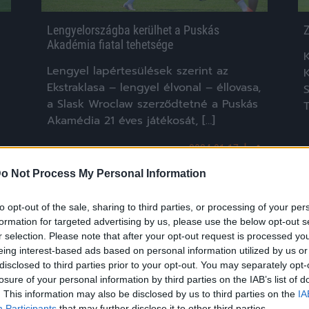
Lengyelországba kerülhet a Puskás
Z
Akadémia fiatal tehetsége
Lengyel lapértesülések szerint az
Ekstraklasa – lengyel élvonal – éllovasa,
S
a Slask Wroclaw szerződtetné a Puskás
Akamédia 21 éves játékosát, […]
|
2024.01.17.
o Not Process My Personal Information
to opt-out of the sale, sharing to third parties, or processing of your per
NB3
formation for targeted advertising by us, please use the below opt-out s
r selection. Please note that after your opt-out request is processed y
eing interest-based ads based on personal information utilized by us or
disclosed to third parties prior to your opt-out. You may separately opt-
losure of your personal information by third parties on the IAB’s list of
. This information may also be disclosed by us to third parties on the
IA
Participants
that may further disclose it to other third parties.