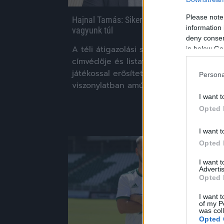
Please note
Hajnal Tamás: Sikeres transzferidőszakon
information 
vagyunk túl
deny consent
A téli átigazolási szezonban az NB I
in below Go
címvédője és listavezetője öt új
játékossal erősítette meg a magyar
Persona
viszonylatban amúgy sem […]
I want t
|
2023.02.16.
Opted 
I want t
Opted 
NB2
I want 
Advertis
Opted 
I want t
of my P
was col
Opted 