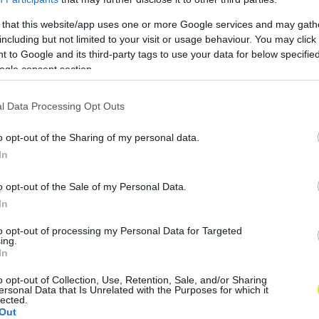
 that this website/app uses one or more Google services and may gath
Játékos-edzőt igazolt a Bicske
Á
including but not limited to your visit or usage behaviour. You may click 
a
Az NB III. Nyugati csoport tizedik
 to Google and its third-party tags to use your data for below specifi
H
ogle consent section.
helyén álló Bicske új igazolást
1
jelentette be hivatalos Facebook-
a
oldalán. ÍME, A BICSKE BEJELENTÉSE:
l Data Processing Opt Outs
h
[…]
o opt-out of the Sharing of my personal data.
|
2023.01.19.
In
o opt-out of the Sale of my Personal Data.
In
NB2
to opt-out of processing my Personal Data for Targeted
ing.
In
o opt-out of Collection, Use, Retention, Sale, and/or Sharing
ersonal Data that Is Unrelated with the Purposes for which it
lected.
Out