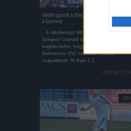
Védőt igazolt a Szeged, fiatalokkal erősített
a Gyirmót
A labdarúgó NB II-ben szereplő
Szeged-Csanád Grosics Akadémia
bejelentette, hogy szerződtette a
Debreceni VSC második számú
csapatának 19 éves […]
|
2022.06.17.
NB1