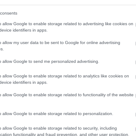
Riválistól igazolt a Gyirmót, jobbhátvéddel
P
consents
erősített a Budafok
S
k
o allow Google to enable storage related to advertising like cookies on
AZ MTK HÍRE "Távozik az MTK
evice identifiers in apps.
Budapest labdarúgócsapatától
“
ó
Helembai Márk, akit átigazolási díj
t
o allow my user data to be sent to Google for online advertising
s.
fejében kivásárolt szerződéséből a
T
Gyirmót FC […]
to allow Google to send me personalized advertising.
|
2022.06.22.
o allow Google to enable storage related to analytics like cookies on
evice identifiers in apps.
o allow Google to enable storage related to functionality of the website
NB1
o allow Google to enable storage related to personalization.
o allow Google to enable storage related to security, including
cation functionality and fraud prevention, and other user protection.