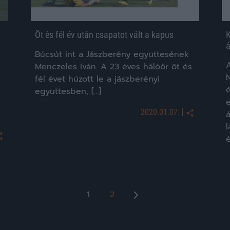
Öt és fél év után csapatot vált a kapus
K
á
Búcsút int a Jászberény együttesének
Menczeles Iván. A 23 éves hálóőr öt és
fél évet húzott le a jászberényi
együttesben, […]
|
2020.01.07.
é
Bejegyzések
1
2
lapozása