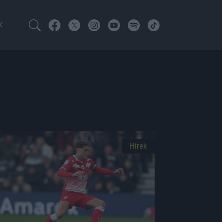
K
Hírek