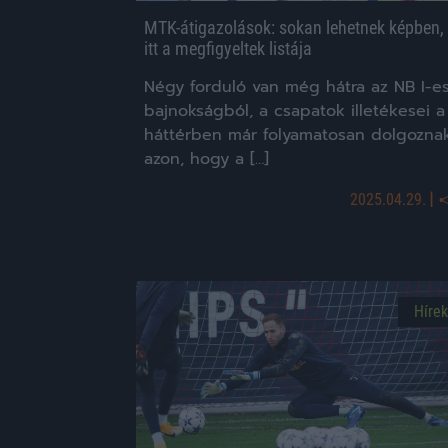
MTK-átigazolások: sokan lehetnek képben,
itt a megfigyeltek listája
Négy forduló van még hátra az NB I-e
bajnokságból, a csapatok illetékesei a
háttérben már folyamatosan dolgozna
azon, hogy a […]
|
2025.04.29.
Hírek