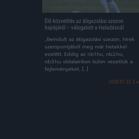
Élő közvetítés az átigazolási szezon
hajrájáról – válogatott a Haladásnál
„Beindult az átigazolási szezon, hírek
szempontjából meg már hetekkel
ezelőtt. Eddig az nb1.hu, nb2.hu,
nb3.hu oldalainkon külön vezettük a
fejleményeket, […]
|
2020.01.22.