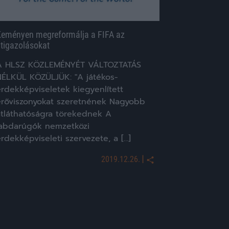
eményen megreformálja a FIFA az
tigazolásokat
A HLSZ KÖZLEMÉNYÉT VÁLTOZTATÁS
NÉLKÜL KÖZÜLJÜK: "A játékos-
érdekképviseletek kiegyenlített
erőviszonyokat szeretnének Nagyobb
átláthatóságra törekednek A
labdarúgók nemzetközi
rdekképviseleti szervezete, a […]
|
2019.12.26.