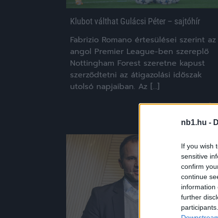
Klubot válthat Gulácsi Péter – sajtóhír
Fabrizio Romano értesülései szerint az
angol Premier League-ben szereplő
Nottingham Forest szeretne kapust
szerződtetni az átigazolási időszak
utolsó napjaiban. Az […]
|
2024.01.26.
nb1.hu -
D
If you wish 
Hírek
sensitive in
confirm you
continue se
information 
further disc
participants
Downstream 