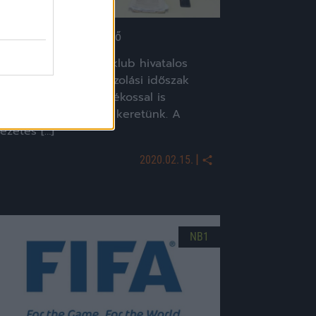
üzesgyarmat: két érkező
me, a füzesgyarmati klub hivatalos
özleménye: "Az átigazolási időszak
tolsó óráiban két játékossal is
yarapodott a tavaszi keretünk. A
ezetés […]
|
2020.02.15.
NB1