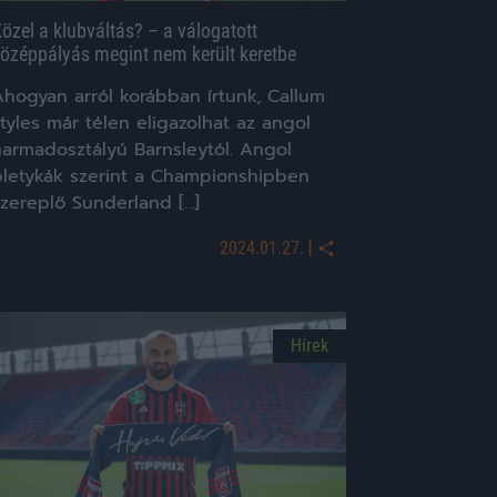
özel a klubváltás? – a válogatott
özéppályás megint nem került keretbe
Ahogyan arról korábban írtunk, Callum
tyles már télen eligazolhat az angol
harmadosztályú Barnsleytól. Angol
pletykák szerint a Championshipben
szereplő Sunderland […]
|
2024.01.27.
Hírek