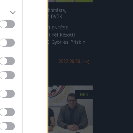
riskin reagált a hosszabbításra,
zombathelyről igazolt a DVTK
AZ ETO FC GYŐR BEJELENTÉSE:
Sikerrel zárultak a két fél közötti
árgyalások, az ETO FC Győr és Priskin
amás […]
|
2022.06.20.
NB3