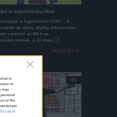
árul az átigazolási piac itthon
Köszönjük a figyelmüket! 23:07 – A
Kisvárda az idény végéig kölcsönadta
zőr Leventét az NB II-es
Tiszakécskének. A 22 éves […]
|
2023.09.06.
sonal or
NB1
ection to
ou may
 personal
out of the
 downstream
B’s List of