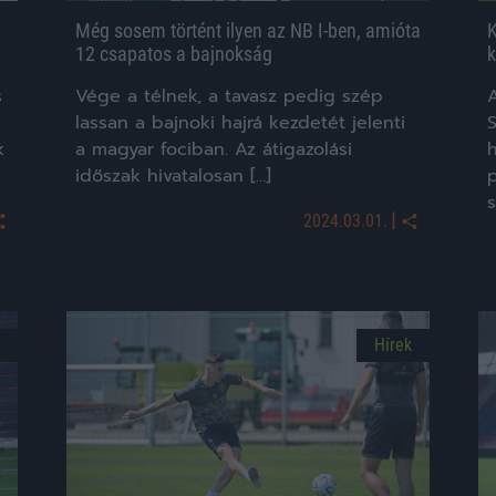
Még sosem történt ilyen az NB I-ben, amióta
K
12 csapatos a bajnokság
k
s
Vége a télnek, a tavasz pedig szép
lassan a bajnoki hajrá kezdetét jelenti
S
k
a magyar fociban. Az átigazolási
időszak hivatalosan […]
|
2024.03.01.
Hírek