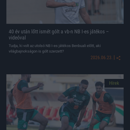
40 év után lőtt ismét gólt a vb-n NB I-es játékos –
videóval
Tudja, ki volt az utolsó NB I-es játékos Benbuali előtt, aki
világbajnokságon is gólt szerzett?
|
2026.06.23.
Hírek