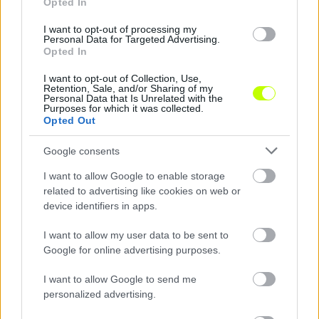
KAPCSOLÓDÓ HÍREK
Opted In
I want to opt-out of processing my
Personal Data for Targeted Advertising.
Opted In
Hírek
I want to opt-out of Collection, Use,
Retention, Sale, and/or Sharing of my
Personal Data that Is Unrelated with the
Purposes for which it was collected.
Opted Out
Google consents
I want to allow Google to enable storage
related to advertising like cookies on web or
device identifiers in apps.
Háromszoros BL-győztes érkezhet az ETO-hoz, amely
több poszton erősítene
I want to allow my user data to be sent to
Google for online advertising purposes.
Nem mindennapi név került képbe Győrben: a Real Madrid
sikerkorszakának egyik kulcsfigurája, Keylor Navas Magyarországon
I want to allow Google to send me
folytathatja pályafutását.
personalized advertising.
|
2026.07.11.