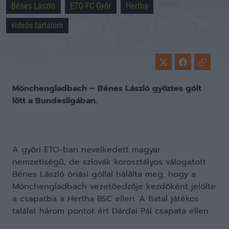
Bénes László
ETO FC Győr
Hertha
videós tartalom
Mönchengladbach – Bénes László győztes gólt
lőtt a Bundesligában.
A győri ETO-ban nevelkedett magyar
nemzetiségű, de szlovák korosztályos válogatott
Bénes László óriási góllal hálálta meg, hogy a
Mönchengladbach vezetőedzője kezdőként jelölte
a csapatba a Hertha BSC ellen. A fiatal játékos
találat három pontot ért Dárdai Pál csapata ellen.