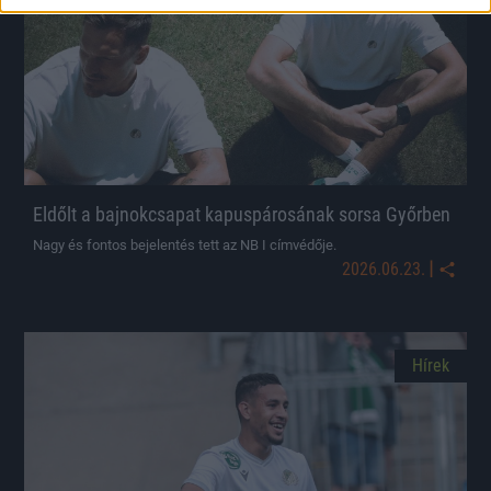
Eldőlt a bajnokcsapat kapuspárosának sorsa Győrben
Nagy és fontos bejelentés tett az NB I címvédője.
|
2026.06.23.
Hírek