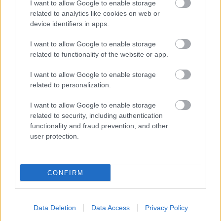
I want to allow Google to enable storage
related to analytics like cookies on web or
device identifiers in apps.
Hírek
I want to allow Google to enable storage
related to functionality of the website or app.
I want to allow Google to enable storage
related to personalization.
I want to allow Google to enable storage
related to security, including authentication
functionality and fraud prevention, and other
user protection.
Bénes László a belga élvonalban folytatja
Öt évre ír alá.
|
2026.06.30.
CONFIRM
Hírek
Data Deletion
Data Access
Privacy Policy