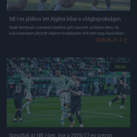
NB I-es játékos lett Algéria hőse a világbajnokságon
Nadir Benbuali csereként beállva gólt szerzett Jordánia ellen, és
kulcsszerepet játszott Algéria továbbjutás felé tett nagy lépésében.
|
2026.06.23.
Hírek
Sorsoltak az NB I-ben, íme a 2026/27-es szezon