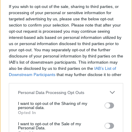
If you wish to opt-out of the sale, sharing to third parties, or
processing of your personal or sensitive information for
targeted advertising by us, please use the below opt-out
section to confirm your selection. Please note that after your
opt-out request is processed you may continue seeing
interest-based ads based on personal information utilized by
us or personal information disclosed to third parties prior to
your opt-out. You may separately opt-out of the further
disclosure of your personal information by third parties on the
IAB’s list of downstream participants. This information may
also be disclosed by us to third parties on the
IAB’s List of
Downstream Participants
that may further disclose it to other
third parties.
Remaining
-
0:00
Loaded
:
Replay
Unmute
Picture-
Full
0%
in-
Please note that this website/app uses one or more Google
Personal Data Processing Opt Outs
Picture
Time
services and may gather and store information including but
not limited to your visit or usage behaviour. You may click to
I want to opt-out of the Sharing of my
personal data.
grant or deny consent to Google and its third-party tags to
Opted In
Megosztás:
use your data for below specified purposes in below Google
consent section.
I want to opt-out of the Sale of my
Personal Data.