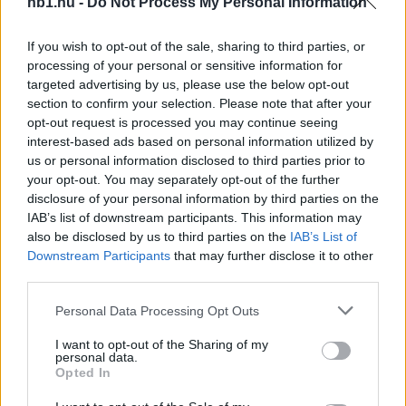
nb1.hu -
Do Not Process My Personal Information
If you wish to opt-out of the sale, sharing to third parties, or
processing of your personal or sensitive information for
Áradozott Dárdairól az edzője, visszatért a helyes
targeted advertising by us, please use the below opt-out
útra
section to confirm your selection. Please note that after your
opt-out request is processed you may continue seeing
A Hertha legutóbbi két tétmérkőzését
interest-based ads based on personal information utilized by
egyaránt megnyerte. Előbb a bajnokságban
us or personal information disclosed to third parties prior to
nyertek 1-0-ra a Düsseldorf ellen, majd
your opt-out. You may separately opt-out of the further
kedden a Német Kupában […]
disclosure of your personal information by third parties on the
IAB’s list of downstream participants. This information may
|
2025.10.29.
also be disclosed by us to third parties on the
IAB’s List of
Downstream Participants
that may further disclose it to other
third parties.
Please note that this website/app uses one or more Google
Personal Data Processing Opt Outs
Hírek
services and may gather and store information including but
not limited to your visit or usage behaviour. You may click to
I want to opt-out of the Sharing of my
personal data.
grant or deny consent to Google and its third-party tags to
Opted In
use your data for below specified purposes in below Google
consent section.