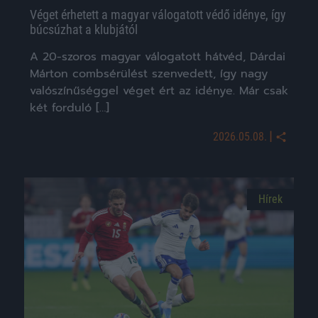
Véget érhetett a magyar válogatott védő idénye, így
búcsúzhat a klubjától
A 20-szoros magyar válogatott hátvéd, Dárdai
Márton combsérülést szenvedett, így nagy
valószínűséggel véget ért az idénye. Már csak
két forduló […]
|
2026.05.08.
Hírek