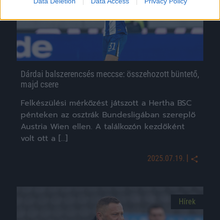
Data Deletion
Data Access
Privacy Policy
Dárdai balszerencsés meccse: összehozott büntető,
majd csere
Felkészülési mérkőzést játszott a Hertha BSC
pénteken az osztrák Bundesligában szereplő
Austria Wien ellen. A találkozón kezdőként
volt ott a […]
|
2025.07.19.
Hírek