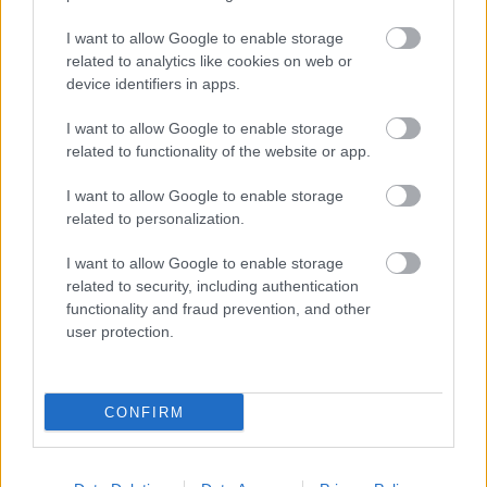
I want to allow Google to enable storage
related to analytics like cookies on web or
device identifiers in apps.
I want to allow Google to enable storage
Duplán fájhatott a szezon első bajnokija a magyar
related to functionality of the website or app.
válogatott játékosnak
I want to allow Google to enable storage
Péntek este a német másodosztály első
related to personalization.
fordulójában Schalke-Hertha meccset
rendeztek. A vendégeknél kezdett Dárdai
I want to allow Google to enable storage
Márton, de idő előtt véget ért […]
related to security, including authentication
functionality and fraud prevention, and other
|
2025.08.02.
user protection.
CONFIRM
Hírek