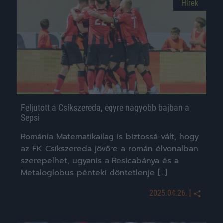
Hírek
Feljutott a Csíkszereda, egyre nagyobb bajban a
Sepsi
Románia Matematikailag is biztossá vált, hogy
az FK Csíkszereda jövőre a román élvonalban
szerepelhet, ugyanis a Resicabánya és a
Metaloglobus pénteki döntetlenje […]
|
2025.04.26.