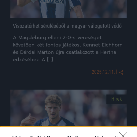
Visszatérhet sérüléséből a magyar válogatott védő
A Magdeburg elleni 2-0-s vereséget
követően két fontos játékos, Kennet Eichhorn
és Dárdai Márton újra csatlakozott a Hertha
edzéséhez. A […]
|
2025.12.11.
Hírek