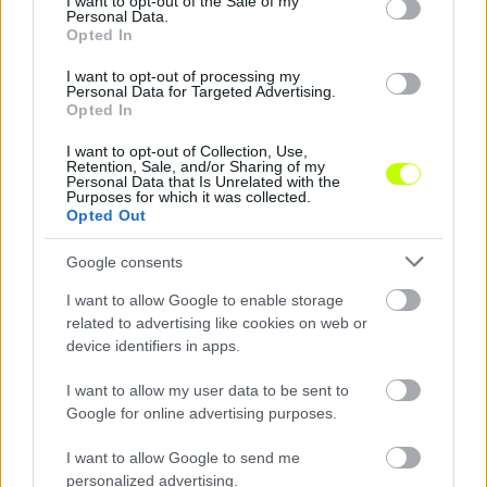
I want to opt-out of the Sale of my
Personal Data.
Opted In
I want to opt-out of processing my
Personal Data for Targeted Advertising.
Opted In
Az edzővel történő összekapás után a
bajnokságban sem nevezték Zsórit
I want to opt-out of Collection, Use,
Retention, Sale, and/or Sharing of my
Zsóri Dániel Múlt héten beszámoltunk arról,
Personal Data that Is Unrelated with the
Purposes for which it was collected.
hogy nézeteltérése támadt klubja nyáron
Opted Out
kinevezett vezetőedzőjével, Adrian
Mihalceával. Ekkor az edző elmondta, hogy […]
Google consents
|
I want to allow Google to enable storage
2025.08.29.
related to advertising like cookies on web or
device identifiers in apps.
I want to allow my user data to be sent to
Hírek
Google for online advertising purposes.
I want to allow Google to send me
personalized advertising.