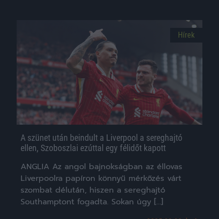
Hírek
A szünet után beindult a Liverpool a sereghajtó
ellen, Szoboszlai ezúttal egy félidőt kapott
ANGLIA Az angol bajnokságban az éllovas
Liverpoolra papíron könnyű mérkőzés várt
szombat délután, hiszen a sereghajtó
Southamptont fogadta. Sokan úgy […]