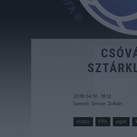
CSÓVÁ
SZTÁRKL
2018.04.10. 18:12
Szerző:
Simon Zoltán
eladás
FIFA
jogok