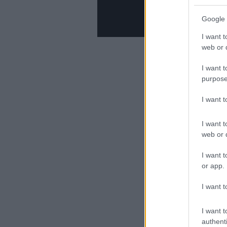
Az nb1.hu-li
Google 
I want t
web or d
I want t
purpose
I want 
I want t
web or d
I want t
or app.
I want t
I want t
authenti