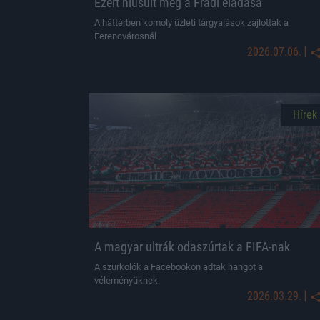
Ezért hiúsult meg a Fradi eladása
A háttérben komoly üzleti tárgyalások zajlottak a
Ferencvárosnál
|
2026.07.06.
Hírek
A magyar ultrák odaszúrtak a FIFA-nak
A szurkolók a Facebookon adtak hangot a
véleményüknek.
|
2026.03.29.