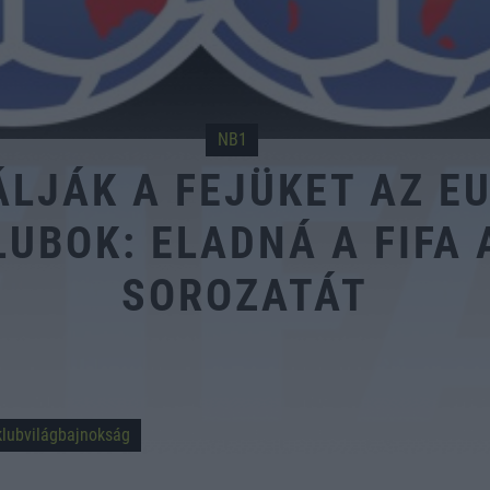
NB1
LJÁK A FEJÜKET AZ E
UBOK: ELADNÁ A FIFA 
SOROZATÁT
klubvilágbajnokság