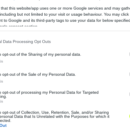
eli, az üzlet segíthetne Infantinónak, aki 2016-ban, elnök
 that this website/app uses one or more Google services and may gath
k növelését ígérte.
including but not limited to your visit or usage behaviour. You may click 
 to Google and its third-party tags to use your data for below specifi
ogle consent section.
dezése iránt korábban Kína és Szaúd-Arábia is érdeklőd
, a kontinensek legjobbjai, illetve a házigazda ország baj
l Data Processing Opt Outs
tás után – a válogatottak világbajnokságához hasonlóan 
o opt-out of the Sharing of my personal data.
-ben,és a mezőnyben minimum 12 európai csapat szerepel
In
űbb klubjai.
o opt-out of the Sale of my Personal Data.
szimpatizálnak az ötlettel, mert szerintük a torna a Bajno
In
abb klubját tömörítő szervezet (ECA) márciusban kijele
at, mert a klubok kevesebb mérkőzést szeretnének a futb
to opt-out of processing my Personal Data for Targeted
ing.
In
o opt-out of Collection, Use, Retention, Sale, and/or Sharing
ista: Hemingway után újabb „támadást
ersonal Data that Is Unrelated with the Purposes for which it
lected.
Out