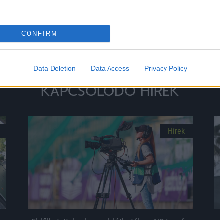
0%
CONFIRM
Megosztás:
Data Deletion
Data Access
Privacy Policy
KAPCSOLÓDÓ HÍREK
Hírek