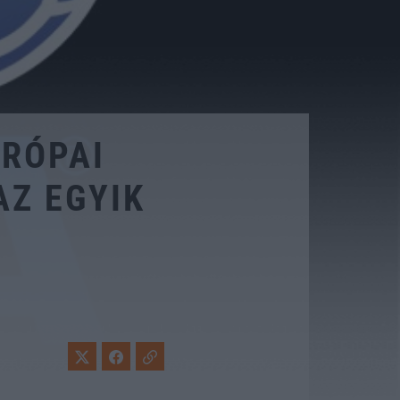
URÓPAI
AZ EGYIK