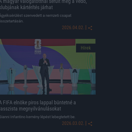
A magyar válogatottnál sérült meg a védő,
klubjának kártérítés járhat
Ágyéksérülést szenvedett a nemzeti csapat
összetartásán.
|
2026.04.02.
Hírek
A FIFA elnöke piros lappal büntetné a
rasszista megnyilvánulásokat
Gianni Infantino kemény lépést lebegtetett be.
|
2026.03.02.