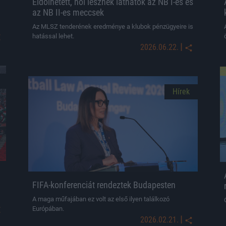
Eldőlhetett, hol lesznek láthatók az NB I-es és
az NB II-es meccsek
Az MLSZ tenderének eredménye a klubok pénzügyeire is
hatással lehet.
|
2026.06.22.
Hírek
FIFA-konferenciát rendeztek Budapesten
A maga műfajában ez volt az első ilyen találkozó
Európában.
|
2026.02.21.