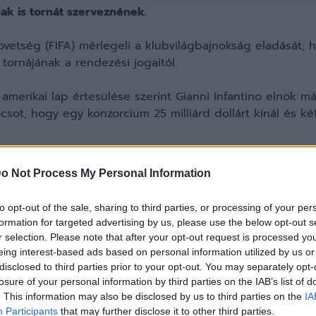
nak is tornát szerveznének.
etség (FIFA) mérlegeli a klubvilágbajnokság eladását; 
tornájának a rendezési jogaitól.
erikai lap értesülése szerint Gianni Infantino elnök már
ácsot, hogy egy konzorcium 25 milliárd dollárt kínál és ké
jaa kibővített klubvilágbajnokság mellett létrehozna egy 
o Not Process My Personal Information
rnák, a mérkőzések helyszíneit is.
to opt-out of the sale, sharing to third parties, or processing of your per
lt el az ajánlatról, nem fedte fel az érdeklődőket, viszon
formation for targeted advertising by us, please use the below opt-out s
t állást: további információkra van szüksége, hogy érdem
r selection. Please note that after your opt-out request is processed y
eing interest-based ads based on personal information utilized by us or
disclosed to third parties prior to your opt-out. You may separately opt-
enne, ugyanisa FIFA korábban soha nem adta át teljes 
losure of your personal information by third parties on the IAB’s list of
. This information may also be disclosed by us to third parties on the
IA
szövetség üzleti modelljének komoly változását jelentené.
Participants
that may further disclose it to other third parties.