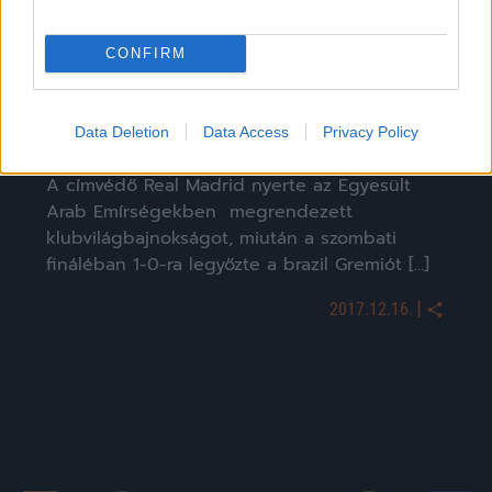
CONFIRM
Ronaldo visszaültette a Real Madridot a
Data Deletion
Data Access
Privacy Policy
futballvilág trónjára – videó
A címvédő Real Madrid nyerte az Egyesült
Arab Emírségekben megrendezett
klubvilágbajnokságot, miután a szombati
fináléban 1-0-ra legyőzte a brazil Gremiót […]
|
2017.12.16.