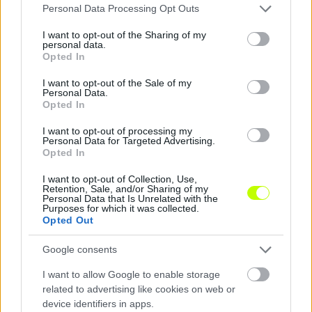
Please note that this website/app uses one or more Google
Personal Data Processing Opt Outs
services and may gather and store information including but
not limited to your visit or usage behaviour. You may click to
I want to opt-out of the Sharing of my
Csóválják a fejüket az európai sztárklubok: eladná
personal data.
grant or deny consent to Google and its third-party tags to
Opted In
a FIFA az egyik sorozatát
use your data for below specified purposes in below Google
consent section.
I want to opt-out of the Sale of my
A Nemzetközi Labdarúgó Szövetség (FIFA)
Personal Data.
mérlegeli a klubvilágbajnokság eladását; ha
Opted In
ez megtörténne, először válna meg teljesen
I want to opt-out of processing my
valamely tornájának a rendezési […]
Personal Data for Targeted Advertising.
Opted In
|
2018.04.10.
I want to opt-out of Collection, Use,
Retention, Sale, and/or Sharing of my
Personal Data that Is Unrelated with the
Purposes for which it was collected.
Opted Out
NB1
Google consents
I want to allow Google to enable storage
related to advertising like cookies on web or
device identifiers in apps.