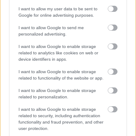
I want to allow my user data to be sent to
Google for online advertising purposes.
Földre teperés nyaknál fogva – Ronaldóhoz futott
I want to allow Google to send me
egy szurkoló – videó
personalized advertising.
Cristiano Ronaldo visszalőtte tegnap este a
I want to allow Google to enable storage
Real Madridot a futballvilág trónjára, a brazil
related to analytics like cookies on web or
Gremio ellen ugyanis a portugál góljával
device identifiers in apps.
nyerte […]
I want to allow Google to enable storage
|
related to functionality of the website or app.
2017.12.17.
I want to allow Google to enable storage
related to personalization.
NB1
I want to allow Google to enable storage
related to security, including authentication
functionality and fraud prevention, and other
user protection.