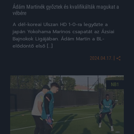
Ádám Martinék győztek és kvalifikálták magukat a
vébére
A dél-koreai Ulszan HD 1-0-ra legyőzte a
japán Yokohama Marinos csapatát az Ázsiai
Bajnokok Ligájában. Ádám Martin a BL-
elődöntő első […]
|
2024.04.17.
NB1