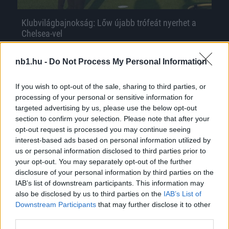
Klubvilágbajnokság: Lőw újabb trófeát nyerhet a
Chelsea-vel
A Chelsea és a Palmeiras is története első
nb1.hu -
Do Not Process My Personal Information
sikerére hajt a labdarúgó-
klubvilágbajnokságon, amelynek szombati
If you wish to opt-out of the sale, sharing to third parties, or
döntőjét az angol és a brazil […]
processing of your personal or sensitive information for
targeted advertising by us, please use the below opt-out
|
2022.02.11.
section to confirm your selection. Please note that after your
opt-out request is processed you may continue seeing
interest-based ads based on personal information utilized by
us or personal information disclosed to third parties prior to
NB1
your opt-out. You may separately opt-out of the further
disclosure of your personal information by third parties on the
IAB’s list of downstream participants. This information may
also be disclosed by us to third parties on the
IAB’s List of
Downstream Participants
that may further disclose it to other
third parties.