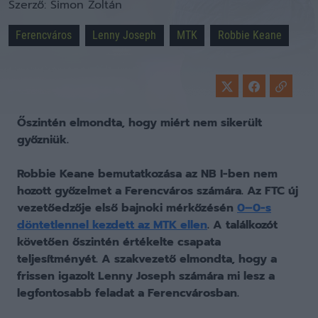
Szerző:
Simon Zoltán
Ferencváros
Lenny Joseph
MTK
Robbie Keane
Őszintén elmondta, hogy miért nem sikerült
győzniük.
Robbie Keane bemutatkozása az NB I-ben nem
hozott győzelmet a Ferencváros számára. Az FTC új
vezetőedzője első bajnoki mérkőzésén
0–0-s
döntetlennel kezdett az MTK ellen
. A találkozót
követően őszintén értékelte csapata
teljesítményét. A szakvezető elmondta, hogy a
frissen igazolt Lenny Joseph számára mi lesz a
legfontosabb feladat a Ferencvárosban.