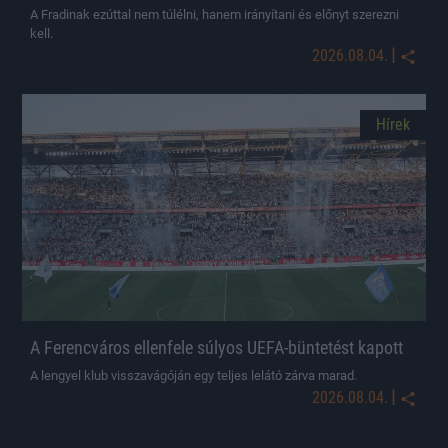
A Fradinak ezúttal nem túlélni, hanem irányítani és előnyt szerezni
kell.
|
2026.08.04.
Hírek
A Ferencváros ellenfele súlyos UEFA-büntetést kapott
A lengyel klub visszavágóján egy teljes lelátó zárva marad.
|
2026.08.04.