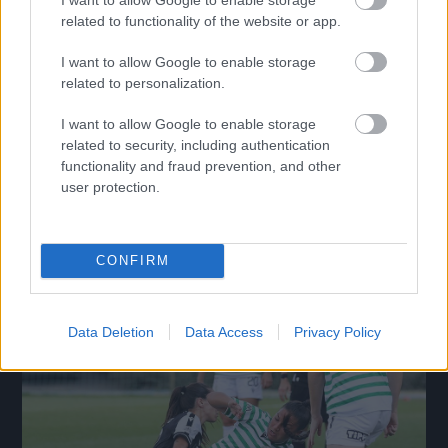
related to functionality of the website or app.
I want to allow Google to enable storage
related to personalization.
Corbu gólja döntött: előnybe került a Ferencváros a
I want to allow Google to enable storage
Górnik ellen az El-ben
related to security, including authentication
functionality and fraud prevention, and other
A zöld-fehérek türelmes játékkal törték fel a lengyel ezüstérmes
user protection.
védelmét.
|
2026.08.05.
CONFIRM
Hírek
Data Deletion
Data Access
Privacy Policy