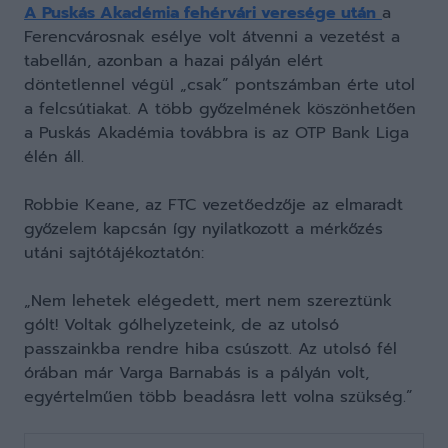
A Puskás Akadémia fehérvári veresége után
a
Ferencvárosnak esélye volt átvenni a vezetést a
tabellán, azonban a hazai pályán elért
döntetlennel végül „csak” pontszámban érte utol
a felcsútiakat. A több győzelmének köszönhetően
a Puskás Akadémia továbbra is az OTP Bank Liga
élén áll.
Robbie Keane, az FTC vezetőedzője az elmaradt
győzelem kapcsán így nyilatkozott a mérkőzés
utáni sajtótájékoztatón:
„Nem lehetek elégedett, mert nem szereztünk
gólt! Voltak gólhelyzeteink, de az utolsó
passzainkba rendre hiba csúszott. Az utolsó fél
órában már Varga Barnabás is a pályán volt,
egyértelműen több beadásra lett volna szükség.”