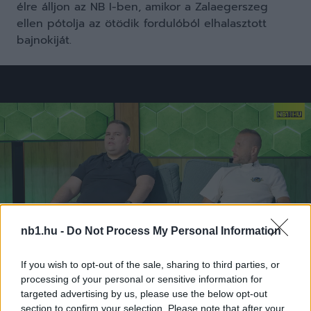
élre álljon az NB I-ben, amikor a Zalaegerszeg
ellen pótolja az ötödik fordulóból elhalasztott
bajnokiját.
nb1.hu -
Do Not Process My Personal Information
If you wish to opt-out of the sale, sharing to third parties, or
processing of your personal or sensitive information for
targeted advertising by us, please use the below opt-out
section to confirm your selection. Please note that after your
Loaded
:
Unmute