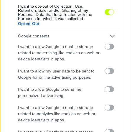
játszottunk jól ezen a mérkőzésen. Érződött mindkét csapaton a
I want to opt-out of Collection, Use,
tét. Ennek megfelelően sok volt […]
Retention, Sale, and/or Sharing of my
Personal Data that Is Unrelated with the
Purposes for which it was collected.
2025.02.02 22:54
Opted Out
Google consents
I want to allow Google to enable storage
related to advertising like cookies on web or
Megosztás:
device identifiers in apps.
I want to allow my user data to be sent to
KAPCSOLÓDÓ HÍREK
Google for online advertising purposes.
I want to allow Google to send me
personalized advertising.
Hírek
I want to allow Google to enable storage
related to analytics like cookies on web or
device identifiers in apps.
I want to allow Google to enable storage