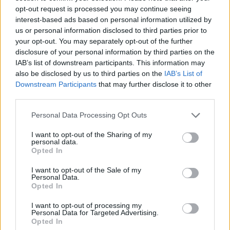
0%
opt-out request is processed you may continue seeing
interest-based ads based on personal information utilized by
Borítókép forrása: FradiMédia
us or personal information disclosed to third parties prior to
your opt-out. You may separately opt-out of the further
Hírek
disclosure of your personal information by third parties on the
IAB’s list of downstream participants. This information may
also be disclosed by us to third parties on the
IAB’s List of
Downstream Participants
that may further disclose it to other
third parties.
Please note that this website/app uses one or more Google
Personal Data Processing Opt Outs
services and may gather and store information including but
not limited to your visit or usage behaviour. You may click to
I want to opt-out of the Sharing of my
personal data.
grant or deny consent to Google and its third-party tags to
Opted In
use your data for below specified purposes in below Google
consent section.
I want to opt-out of the Sale of my
Personal Data.
Opted In
Márton szerint érdekes ítélet döntötte el a meccset,
I want to opt-out of processing my
Keane csalódott a pontatlanság miatt
Personal Data for Targeted Advertising.
Opted In
Kecskemét-Zalaegerszeg 1-0 Gera Zoltán (Kecskemét): „Nem