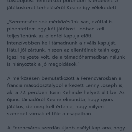
továbbjutva nemzetközi porondon is érdekelt. A
játékoskeret terheléséről Keane így vélekedett:
„Szerencsére sok mérkőzésünk van, ezúttal is
pihentettem egy-két játékost. Jobban kell
teljesítenünk az ellenfél kapuja előtt.
Intenzívebben kell támadnunk a rivális kapuját.
Hátul jól zártunk, hiszen az ellenfélnek talán egy
igazi helyzete volt, de a támadóharmadban nálunk
is hiányoztak a jó megoldások.”
A mérkőzésen bemutatkozott a Ferencvárosban a
francia másodosztályból érkezett Lenny Joseph is,
aki a 72. percben Tosin Kehinde helyett állt be. Az
újonc támadóról Keane elmondta, hogy gyors
játékos, de meg kell értenie, hogy milyen
szerepet várnak el tőle a csapatban.
A Ferencváros szerdán újabb esélyt kap arra, hogy