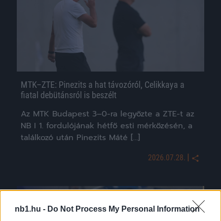
MTK–ZTE: Pinezits a hat távozóról, Celikkaya a
fiatal debütánsról is beszélt
Az MTK Budapest 3–0-ra legyőzte a ZTE-t az
NB I 1. fordulójának hétfő esti mérkőzésén, a
találkozó után Pinezits Máté […]
|
2026.07.28.
Hírek
nb1.hu -
Do Not Process My Personal Information