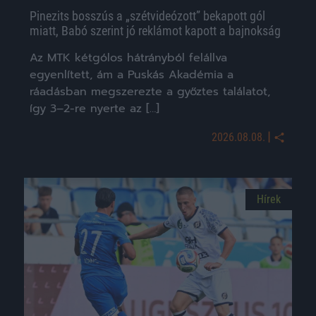
Pinezits bosszús a „szétvideózott” bekapott gól
miatt, Babó szerint jó reklámot kapott a bajnokság
Az MTK kétgólos hátrányból felállva
egyenlített, ám a Puskás Akadémia a
ráadásban megszerezte a győztes találatot,
így 3–2-re nyerte az […]
|
2026.08.08.
Hírek