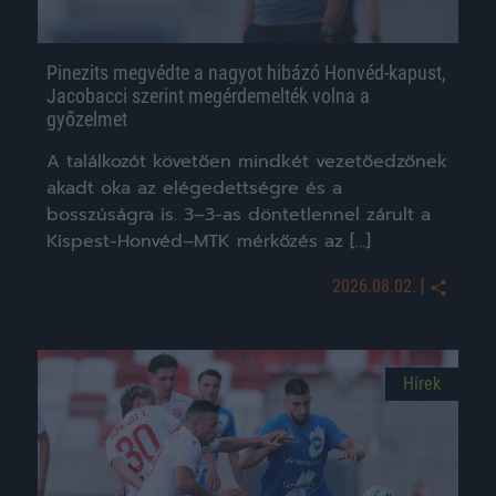
Pinezits megvédte a nagyot hibázó Honvéd-kapust,
Jacobacci szerint megérdemelték volna a
győzelmet
A találkozót követően mindkét vezetőedzőnek
akadt oka az elégedettségre és a
bosszúságra is. 3–3-as döntetlennel zárult a
Kispest-Honvéd–MTK mérkőzés az […]
|
2026.08.02.
Hírek