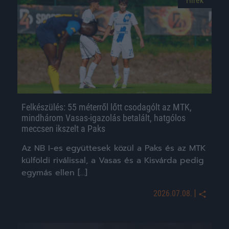
Hírek
Felkészülés: 55 méterről lőtt csodagólt az MTK,
mindhárom Vasas-igazolás betalált, hatgólos
meccsen ikszelt a Paks
Az NB I-es együttesek közül a Paks és az MTK
külföldi riválissal, a Vasas és a Kisvárda pedig
egymás ellen […]
|
2026.07.08.