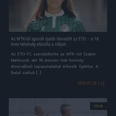
Az MTK-tól igazolt újabb támadót az ETO – a 18
éves tehetség elárulta a céljait
Az ETO FC szerződtette az MTK-tól Szabó
Melisszát, aki 18 évesen már komoly
élvonalbeli tapasztalattal érkezik Győrbe. A
fiatal szélső […]
|
2026.07.28.
Hírek