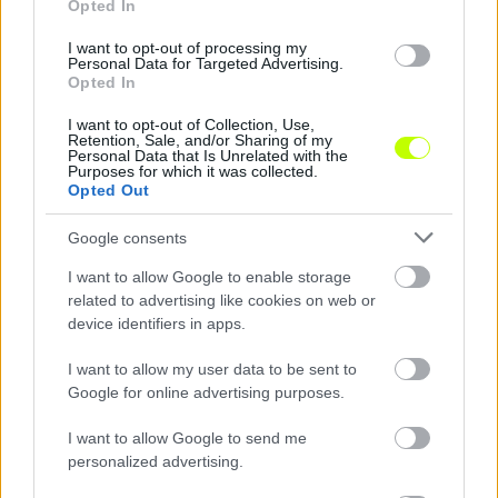
Opted In
I want to opt-out of processing my
Personal Data for Targeted Advertising.
Opted In
I want to opt-out of Collection, Use,
Retention, Sale, and/or Sharing of my
Personal Data that Is Unrelated with the
Purposes for which it was collected.
Opted Out
Hivatalos: Átrok Zalán Belgiumba igazolt
Google consents
Hivatalossá vált Átrok Zalán átigazolása: a
I want to allow Google to enable storage
belga élvonalban szereplő Zulte Waregem
related to advertising like cookies on web or
bejelentette a 20 éves magyar szélső
device identifiers in apps.
szerződtetését. A játékos […]
I want to allow my user data to be sent to
|
2026.07.23.
Google for online advertising purposes.
I want to allow Google to send me
personalized advertising.
Hírek