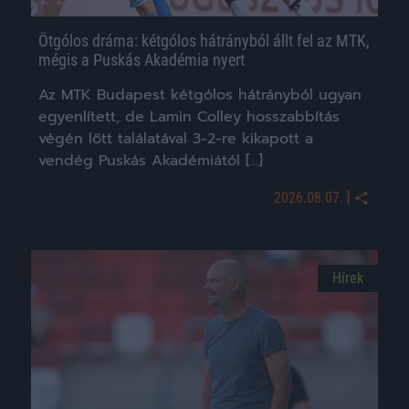
Ötgólos dráma: kétgólos hátrányból állt fel az MTK,
mégis a Puskás Akadémia nyert
Az MTK Budapest kétgólos hátrányból ugyan
egyenlített, de Lamin Colley hosszabbítás
végén lőtt találatával 3-2-re kikapott a
vendég Puskás Akadémiától […]
|
2026.08.07.
Hírek