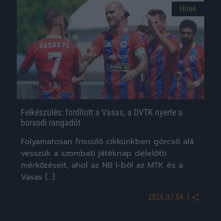
Hírek
Felkészülés: fordított a Vasas, a DVTK nyerte a
borsodi rangadót
Folyamatosan frissülő cikkünkben górcső alá
vesszük a szombati játéknap délelőtti
mérkőzéseit, ahol az NB I-ből az MTK és a
Vasas […]
|
2026.07.04.