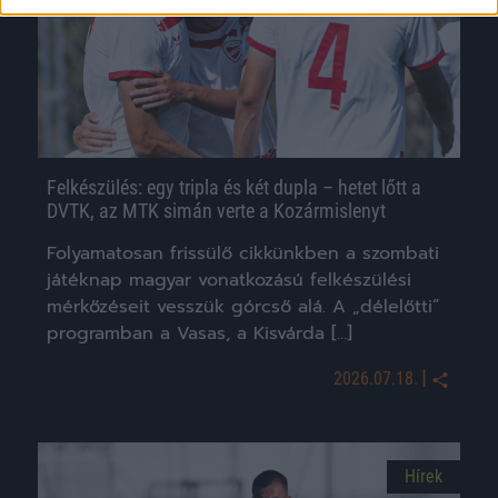
Felkészülés: egy tripla és két dupla – hetet lőtt a
DVTK, az MTK simán verte a Kozármislenyt
Folyamatosan frissülő cikkünkben a szombati
játéknap magyar vonatkozású felkészülési
mérkőzéseit vesszük górcső alá. A „délelőtti”
programban a Vasas, a Kisvárda […]
|
2026.07.18.
Hírek