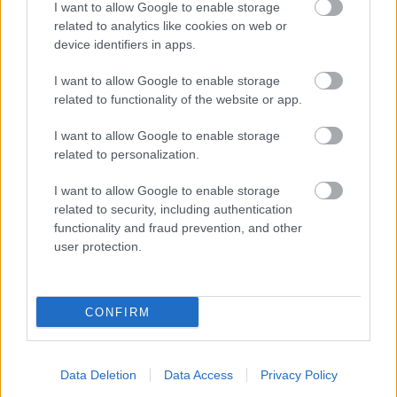
I want to allow Google to enable storage
related to analytics like cookies on web or
device identifiers in apps.
I want to allow Google to enable storage
related to functionality of the website or app.
I want to allow Google to enable storage
related to personalization.
Szlovéniából igazolhat magyar támadót az MTK
I want to allow Google to enable storage
Újabb magyar támadó térhet vissza az OTP
related to security, including authentication
Bank Ligába, miután Komáromi György közel
functionality and fraud prevention, and other
került az MTK-hoz. A 24 éves szélső […]
user protection.
|
2026.07.22.
CONFIRM
Hírek
Data Deletion
Data Access
Privacy Policy