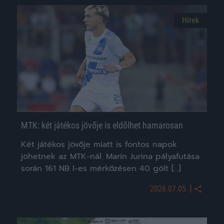
Hírek
MTK: két játékos jövője is eldőlhet hamarosan
Két játékos jövője miatt is fontos napok
jöhetnek az MTK-nál. Marin Jurina pályafutása
során 161 NB I-es mérkőzésen 40 gólt […]
|
2026.07.05.