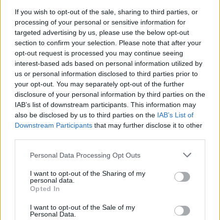
If you wish to opt-out of the sale, sharing to third parties, or
processing of your personal or sensitive information for
targeted advertising by us, please use the below opt-out
section to confirm your selection. Please note that after your
opt-out request is processed you may continue seeing
interest-based ads based on personal information utilized by
us or personal information disclosed to third parties prior to
MTK–ZTE: Két VAR-vizsgálat sem állította meg
your opt-out. You may separately opt-out of the further
Kerezsit és a hazaiakat
disclosure of your personal information by third parties on the
IAB’s list of downstream participants. This information may
Az MTK Budapest házigazdaként, Kerezsi
also be disclosed by us to third parties on the
IAB’s List of
Zalán duplájával 3–0-ra legyőzte az előző
Downstream Participants
that may further disclose it to other
idény kupadöntősét, a Zalaegerszeget a
third parties.
labdarúgó OTP Bank Liga […]
Please note that this website/app uses one or more Google
Personal Data Processing Opt Outs
services and may gather and store information including but
|
2026.07.27.
not limited to your visit or usage behaviour. You may click to
I want to opt-out of the Sharing of my
personal data.
grant or deny consent to Google and its third-party tags to
Opted In
use your data for below specified purposes in below Google
consent section.
I want to opt-out of the Sale of my
Hírek
Personal Data.