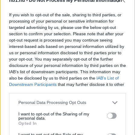
nb1.hu -
Do Not Process My Personal Information
If you wish to opt-out of the sale, sharing to third parties, or
processing of your personal or sensitive information for
targeted advertising by us, please use the below opt-out
section to confirm your selection. Please note that after your
opt-out request is processed you may continue seeing
interest-based ads based on personal information utilized by
us or personal information disclosed to third parties prior to
your opt-out. You may separately opt-out of the further
disclosure of your personal information by third parties on the
IAB’s list of downstream participants. This information may
also be disclosed by us to third parties on the
IAB’s List of
Downstream Participants
that may further disclose it to other
third parties.
A magyar válogatott vasárnap 15 órakor
Montenegró ellen zárja a sorozatot a Puskás
Please note that this website/app uses one or more Google
Personal Data Processing Opt Outs
Arénában, és már egy döntetlennel bebiztosítja a
services and may gather and store information including but
csoportelsőséget.
not limited to your visit or usage behaviour. You may click to
I want to opt-out of the Sharing of my
personal data.
grant or deny consent to Google and its third-party tags to
Opted In
use your data for below specified purposes in below Google
consent section.
I want to opt-out of the Sale of my