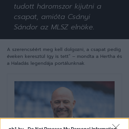
tudott háromszor kijutni a
csapat, amióta Csányi
Sándor az MLSZ elnöke.
A szerencséért meg kell dolgozni, a csapat pedig
éveken keresztül így is tett” – mondta a Hertha és
a Haladás legendája portálunknak.