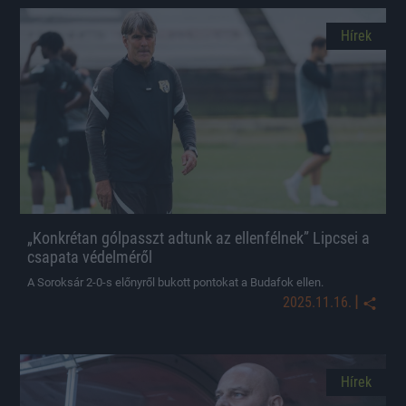
Hírek
„Konkrétan gólpasszt adtunk az ellenfélnek” Lipcsei a
csapata védelméről
A Soroksár 2-0-s előnyről bukott pontokat a Budafok ellen.
|
2025.11.16.
Hírek