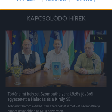
Megosztás:
KAPCSOLÓDÓ HÍREK
Hírek
Történelmi helyzet Szombathelyen: közös jövőről
egyeztetett a Haladás és a Király SE
Több mint három évtized után szerepelhet ismét két szombathelyi
csapat ugyanabban az NB-s osztályban.