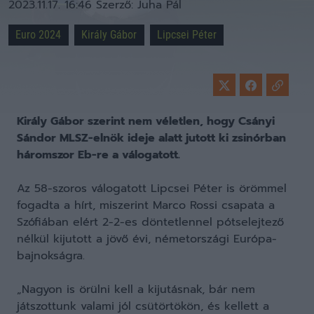
2023.11.17. 16:46
Szerző:
Juha Pál
Euro 2024
Király Gábor
Lipcsei Péter
Király Gábor szerint nem véletlen, hogy Csányi
Sándor MLSZ-elnök ideje alatt jutott ki zsinórban
háromszor Eb-re a válogatott.
Az 58-szoros válogatott Lipcsei Péter is örömmel
fogadta a hírt, miszerint Marco Rossi csapata a
Szófiában elért 2-2-es döntetlennel pótselejtező
nélkül kijutott a jövő évi, németországi Európa-
bajnokságra.
„Nagyon is örülni kell a kijutásnak, bár nem
játszottunk valami jól csütörtökön, és kellett a