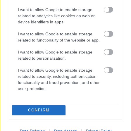
I want to allow Google to enable storage
related to analytics like cookies on web or
device identifiers in apps.
I want to allow Google to enable storage
related to functionality of the website or app.
I want to allow Google to enable storage
related to personalization.
Csányi Sándor az NB1.hu-nak: csak együtt!
I want to allow Google to enable storage
Csányi Sándor 2010 óta a Magyar Labdarúgó-szövetség elnöke. A
related to security, including authentication
magyar labdarúgó-válogatott ebben az időszakban zsinórban
harmadszor jutott ki az Európa-bajnokságra. […]
functionality and fraud prevention, and other
user protection.
2023.11.17 13:41
CONFIRM
Data Deletion
Data Access
Privacy Policy