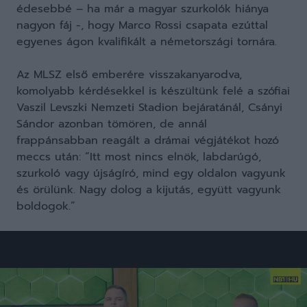
édesebbé – ha már a magyar szurkolók hiánya
nagyon fáj -, hogy Marco Rossi csapata ezúttal
egyenes ágon kvalifikált a németországi tornára.
Az MLSZ első emberére visszakanyarodva,
komolyabb kérdésekkel is készültünk felé a szófiai
Vaszil Levszki Nemzeti Stadion bejáratánál, Csányi
Sándor azonban tömören, de annál
frappánsabban reagált a drámai végjátékot hozó
meccs után: “Itt most nincs elnök, labdarúgó,
szurkoló vagy újságíró, mind egy oldalon vagyunk
és örülünk. Nagy dolog a kijutás, együtt vagyunk
boldogok.”