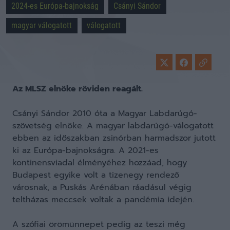
2024-es Európa-bajnokság
Csányi Sándor
magyar válogatott
válogatott
Az MLSZ elnöke röviden reagált.
Csányi Sándor 2010 óta a Magyar Labdarúgó-
szövetség elnöke. A magyar labdarúgó-válogatott
ebben az időszakban zsinórban harmadszor jutott
ki az Európa-bajnokságra. A 2021-es
kontinensviadal élményéhez hozzáad, hogy
Budapest egyike volt a tizenegy rendező
városnak, a Puskás Arénában ráadásul végig
teltházas meccsek voltak a pandémia idején.
A szófiai örömünnepet pedig az teszi még