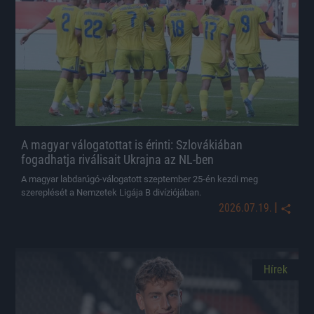
A magyar válogatottat is érinti: Szlovákiában
fogadhatja riválisait Ukrajna az NL-ben
A magyar labdarúgó-válogatott szeptember 25-én kezdi meg
szereplését a Nemzetek Ligája B divíziójában.
|
2026.07.19.
Hírek