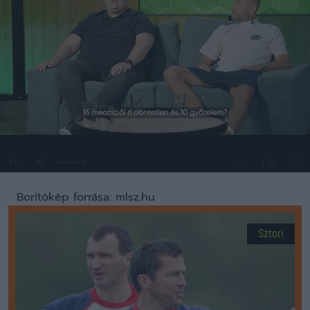
Loaded
:
Unmute
0%
Borítókép forrása: mlsz.hu
Sztori