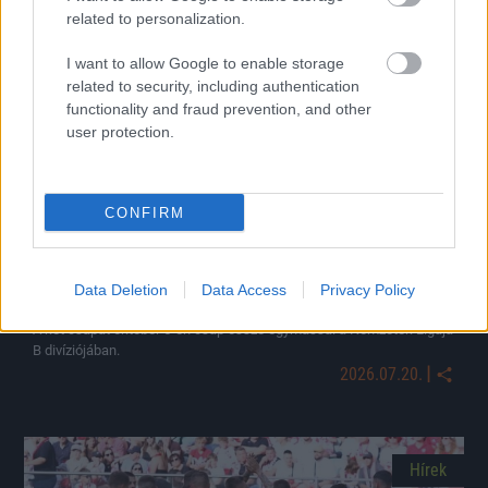
related to personalization.
Hírek
I want to allow Google to enable storage
related to security, including authentication
functionality and fraud prevention, and other
user protection.
CONFIRM
Hivatalos: eldőlt, hol fogadja Ukrajna a magyar
Data Deletion
Data Access
Privacy Policy
válogatottat az NL-ben
A két csapat október 5-én csap össze egymással a Nemzetek Ligája
B divíziójában.
|
2026.07.20.
Hírek