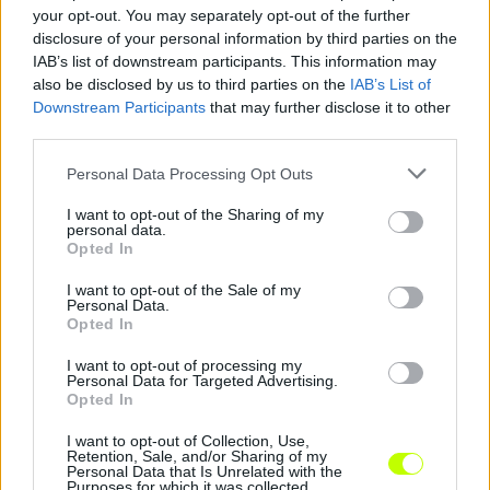
your opt-out. You may separately opt-out of the further
disclosure of your personal information by third parties on the
IAB’s list of downstream participants. This information may
KAPCSOLÓDÓ HÍREK
also be disclosed by us to third parties on the
IAB’s List of
Downstream Participants
that may further disclose it to other
third parties.
Hírek
Please note that this website/app uses one or more Google
Personal Data Processing Opt Outs
services and may gather and store information including but
not limited to your visit or usage behaviour. You may click to
I want to opt-out of the Sharing of my
personal data.
grant or deny consent to Google and its third-party tags to
Opted In
use your data for below specified purposes in below Google
consent section.
I want to opt-out of the Sale of my
Personal Data.
Opted In
I want to opt-out of processing my
Personal Data for Targeted Advertising.
Opted In
A magyar válogatott sem venne részt a
világbajnokságon
I want to opt-out of Collection, Use,
Retention, Sale, and/or Sharing of my
Az UEFA-tagországok közösen utasítanák el a FIFA tervezett
Personal Data that Is Unrelated with the
változtatását.
Purposes for which it was collected.