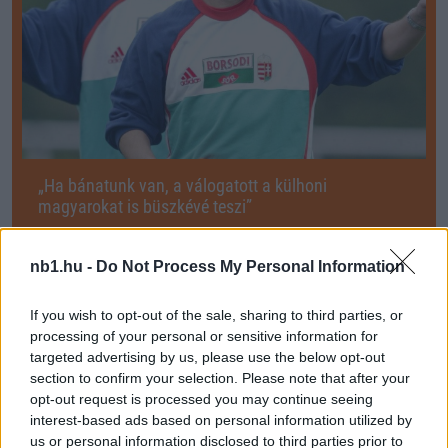
„Ha bánatunk van, a válogatott a külhoni
magyarokat is büszkévé teszi”
2005-ben a bolgároknak volt egy Berbatovuk, nekünk most van
egy Szoboszlaink. Tizennyolc éve Bulgária otthoni vb-selejtezőn 2-
nb1.hu -
Do Not Process My Personal Information
0-ra nyert, majd 1-1-re […]
If you wish to opt-out of the sale, sharing to third parties, or
2023.11.16 07:45
processing of your personal or sensitive information for
targeted advertising by us, please use the below opt-out
section to confirm your selection. Please note that after your
opt-out request is processed you may continue seeing
interest-based ads based on personal information utilized by
us or personal information disclosed to third parties prior to
Megosztás: