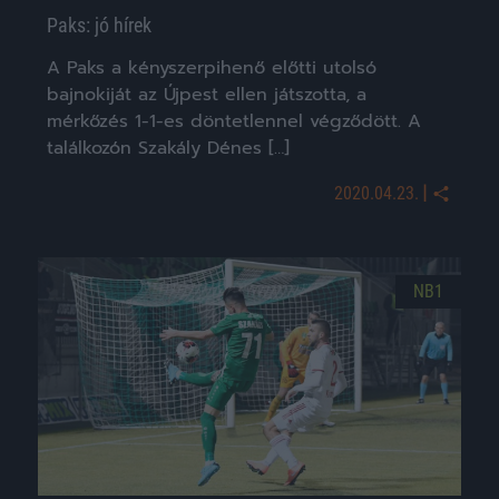
Paks: jó hírek
A Paks a kényszerpihenő előtti utolsó
bajnokiját az Újpest ellen játszotta, a
mérkőzés 1-1-es döntetlennel végződött. A
találkozón Szakály Dénes […]
|
2020.04.23.
NB1