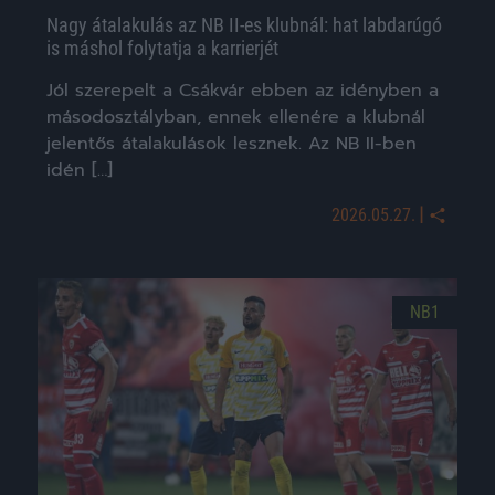
Nagy átalakulás az NB II-es klubnál: hat labdarúgó
is máshol folytatja a karrierjét
Jól szerepelt a Csákvár ebben az idényben a
másodosztályban, ennek ellenére a klubnál
jelentős átalakulások lesznek. Az NB II-ben
idén […]
|
2026.05.27.
NB1