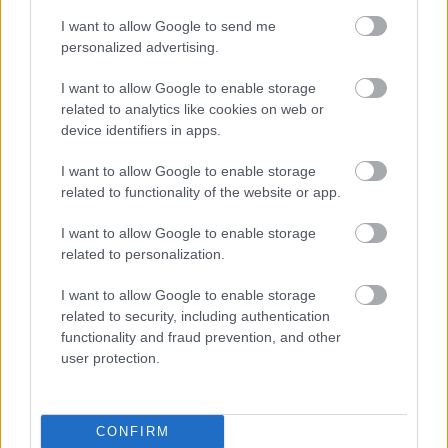
Paks: újabb visszatérő
I want to allow Google to send me
ÍME, A PAKS BEJELENTÉSE: "Szakály Dénes
personalized advertising.
személyében egy igazán rutinos labdarúgóval
bővült keretünk. Friss szerzeményünk számára
I want to allow Google to enable storage
sem lesz ismeretlen zöld-fehér […]
related to analytics like cookies on web or
device identifiers in apps.
|
2020.01.07.
I want to allow Google to enable storage
related to functionality of the website or app.
I want to allow Google to enable storage
NB1
related to personalization.
I want to allow Google to enable storage
related to security, including authentication
functionality and fraud prevention, and other
user protection.
CONFIRM