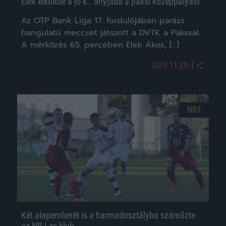
Elek elküldte a jó k.. anyjába a paksi középpályást
Az OTP Bank Liga 17. fordulójában parázs
hangulatú meccset játszott a DVTK a Pakssal.
A mérkőzés 65. percében Elek Ákos, […]
|
2016.11.29.
NB3
Két alapemberét is a harmadosztályba száműzte
az NB I-es klub