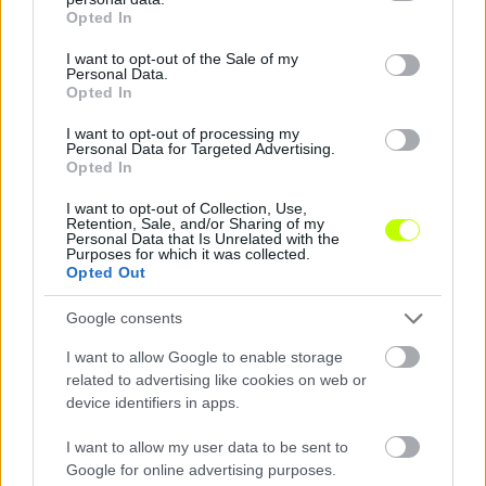
Így búcsúzott a Siófoktól a Paksra távozó
grant or deny consent to Google and its third-party tags to
Opted In
use your data for below specified purposes in below Google
Szakály Dénes és Zamostny Balázs is távozott
consent section.
I want to opt-out of the Sale of my
a Siófoktól. Szakály a Paksban folytatja a
Personal Data.
pályafutását, Zamostny szerződését pedig
Opted In
közös megegyezéssel […]
I want to opt-out of processing my
Personal Data for Targeted Advertising.
|
2020.01.09.
Opted In
I want to opt-out of Collection, Use,
Retention, Sale, and/or Sharing of my
Personal Data that Is Unrelated with the
Purposes for which it was collected.
NB1
Opted Out
Google consents
I want to allow Google to enable storage
related to advertising like cookies on web or
device identifiers in apps.
I want to allow my user data to be sent to
Google for online advertising purposes.