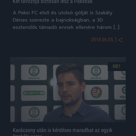
Két távozója biztosan lesz a Paksnak
A Paksi FC első és utolsó gólját is Szakály
Dénes szerezte a bajnokságban, a 30
esztendős támadó ennek ellenére három […]
|
2018.06.05.
NB1
Karácsony után is kérdéses maradhat az egyik