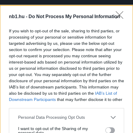
Horrorsérüléséről mesélt a Paks játékosa
nb1.hu -
Do Not Process My Personal Information
A Paks a hétvégén az Újpesttel csapott össze
az NB I-ben, a két gárda mérkőzését
If you wish to opt-out of the sale, sharing to third parties, or
Zalaegerszegen rendezték meg. Az 1-1-es […]
processing of your personal or sensitive information for
targeted advertising by us, please use the below opt-out
|
2020.03.18.
section to confirm your selection. Please note that after your
opt-out request is processed you may continue seeing
interest-based ads based on personal information utilized by
us or personal information disclosed to third parties prior to
NB2
your opt-out. You may separately opt-out of the further
disclosure of your personal information by third parties on the
IAB’s list of downstream participants. This information may
also be disclosed by us to third parties on the
IAB’s List of
Downstream Participants
that may further disclose it to other
third parties.
Please note that this website/app uses one or more Google
Personal Data Processing Opt Outs
services and may gather and store information including but
not limited to your visit or usage behaviour. You may click to
I want to opt-out of the Sharing of my
personal data.