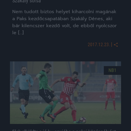
Szakály sorsa
Nem tudott biztos helyet kiharcolni magának
a Paks kezdőcsapatában Szakály Dénes, aki
bár kilencszer kezdő volt, de ebből nyolcszor
le […]
|
2017.12.23.
NB1