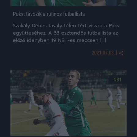
Paks: távozik a rutinos futballista
Szakály Dénes tavaly télen tért vissza a Paks
együtteséhez. A 33 esztendős futballista az
előző idényben 19 NB I-es meccsen […]
|
2021.07.03.
NB1