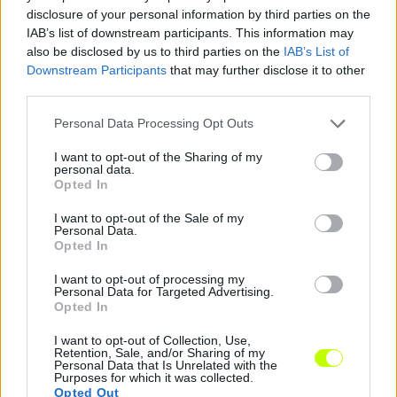
disclosure of your personal information by third parties on the
IAB’s list of downstream participants. This information may
also be disclosed by us to third parties on the
IAB’s List of
Downstream Participants
that may further disclose it to other
Hazatér a Vidi!
third parties.
A Viditől kapott közleményt változtatás nélkül
Please note that this website/app uses one or more Google
Personal Data Processing Opt Outs
közöljük: November 21-én 19:00 órakor, az
services and may gather and store information including but
Újpest ellen lép pályára először a MOL […]
not limited to your visit or usage behaviour. You may click to
I want to opt-out of the Sharing of my
personal data.
grant or deny consent to Google and its third-party tags to
Opted In
|
2018.11.10.
use your data for below specified purposes in below Google
consent section.
I want to opt-out of the Sale of my
Personal Data.
Opted In
NB1
I want to opt-out of processing my
Personal Data for Targeted Advertising.
Opted In
I want to opt-out of Collection, Use,
Retention, Sale, and/or Sharing of my
Personal Data that Is Unrelated with the
Purposes for which it was collected.
Opted Out