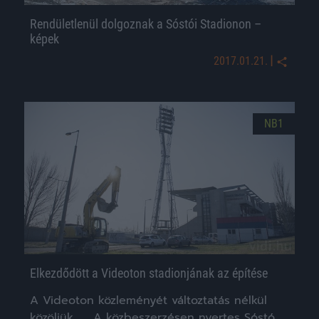
Rendületlenül dolgoznak a Sóstói Stadionon –
képek
|
2017.01.21.
NB1
Elkezdődött a Videoton stadionjának az építése
A Videoton közleményét változtatás nélkül
közöljük. „A közbeszerzésen nyertes Sóstó