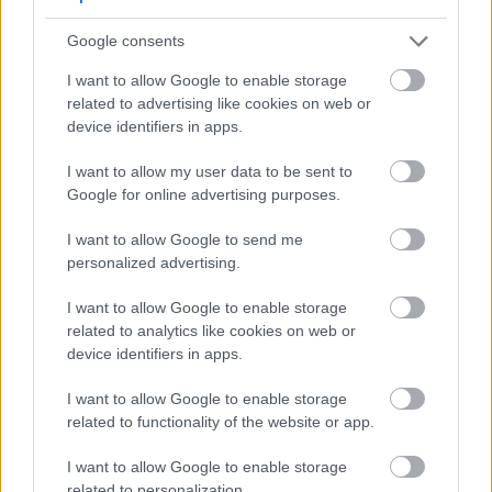
Google consents
Hazatér a Vidi!
I want to allow Google to enable storage
related to advertising like cookies on web or
A Viditől kapott közleményt változtatás nélkül
device identifiers in apps.
közöljük: November 21-én 19:00 órakor, az
Újpest ellen lép pályára először a MOL […]
I want to allow my user data to be sent to
Google for online advertising purposes.
|
2018.11.10.
I want to allow Google to send me
personalized advertising.
NB1
I want to allow Google to enable storage
related to analytics like cookies on web or
device identifiers in apps.
I want to allow Google to enable storage
related to functionality of the website or app.
I want to allow Google to enable storage
related to personalization.