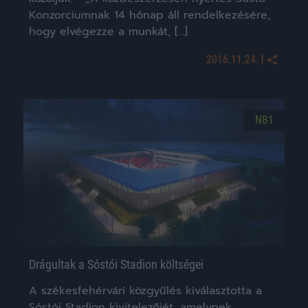
Konzorciumnak 14 hónap áll rendelkezésére,
hogy elvégezze a munkát, […]
|
2016.11.24.
NB1
Drágultak a Sóstói Stadion költségei
A székesfehérvári közgyűlés kiválasztotta a
Sóstói Stadion kivitelezőjét, amelynek