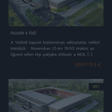
Hazatér a Vidi!
A Viditől kapott közleményt változtatás nélkül
közöljük: November 21-én 19:00 órakor, az
Újpest ellen lép pályára először a MOL […]
|
2018.11.10.
NB1