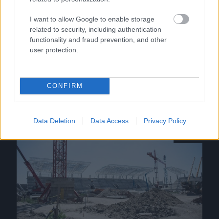
Fontos bejelentés a Vidi új stadionjáról
I want to allow Google to enable storage
related to security, including authentication
Hivatalosan is az utolsó szakaszához érkezett
functionality and fraud prevention, and other
a székesfehérvári Sóstói Stadion kivitelezése:
user protection.
a műszaki átadás után kedden megkezdődött
a használatbavételi engedélyeztetési […]
CONFIRM
|
2018.10.02.
Data Deletion
Data Access
Privacy Policy
NB1