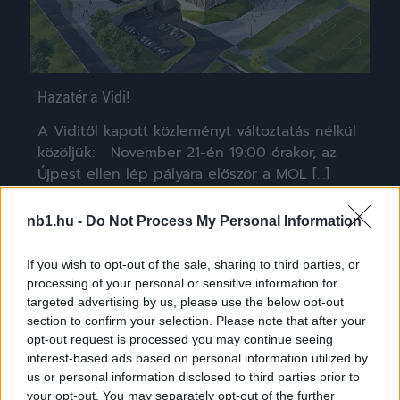
Hazatér a Vidi!
A Viditől kapott közleményt változtatás nélkül
közöljük: November 21-én 19:00 órakor, az
Újpest ellen lép pályára először a MOL […]
|
2018.11.10.
nb1.hu -
Do Not Process My Personal Information
If you wish to opt-out of the sale, sharing to third parties, or
processing of your personal or sensitive information for
NB1
targeted advertising by us, please use the below opt-out
section to confirm your selection. Please note that after your
opt-out request is processed you may continue seeing
interest-based ads based on personal information utilized by
us or personal information disclosed to third parties prior to
your opt-out. You may separately opt-out of the further