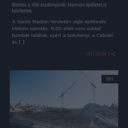
Bomba a Vidi stadionjánál: Harminc épületet is
kiürítettek
A Sóstói Stadion területén zajló építkezés
közben szerdán, 15.00 előtt nem sokkal
bombát találtak, ezért a Széchenyi, a Csíkvári
és […]
|
2017.05.04.
NB1