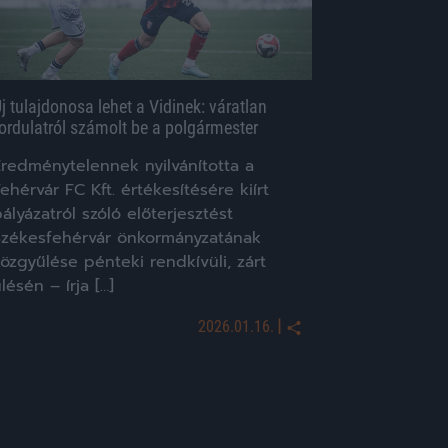
j tulajdonosa lehet a Vidinek: váratlan
ordulatról számolt be a polgármester
Eredménytelennek nyilvánította a
ehérvár FC Kft. értékesítésére kiírt
ályázatról szóló előterjesztést
Székesfehérvár önkormányzatának
özgyűlése pénteki rendkívüli, zárt
lésén – írja […]
|
2026.01.16.