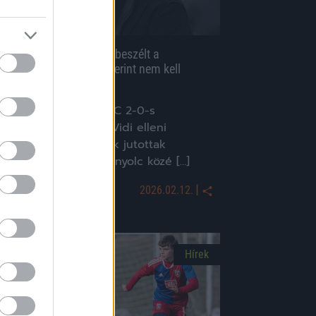
orbély diplomatikusan beszélt a
egyeddöntőről, Pető szerint nem kell
zégyenkezniük
Csütörtökön az ETO FC 2-0-s
yőzelemmel zárta a Vidi elleni
eccset, így a győriek jutottak
tolsóként a legjobb nyolc közé […]
|
2026.02.12.
Hírek