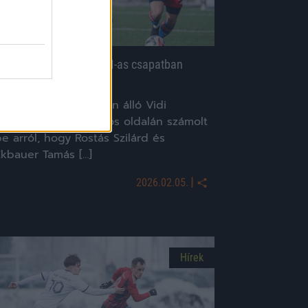
 Vidi két játékosa NB III-as csapatban
eheti le a névjegyét
z NB II-ben 13. helyén álló Vidi
sütörtökön a hivatalos oldalán számolt
e arról, hogy Rostás Szilárd és
Ekbauer Tamás […]
|
2026.02.05.
Hírek