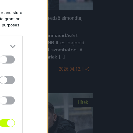
er and store
 kritikusan értékelő Vidi-edző elmondta,
to grant or
it nem bír el a csapata
ed purposes
A Vidi nem bírt a bennmaradásért
üzdő Soroksárral, az NB II-es bajnoki
végeredménye 1-1 lett szombaton. A
mérkőzésen a fehérváriak […]
|
2026.04.12.
Hírek