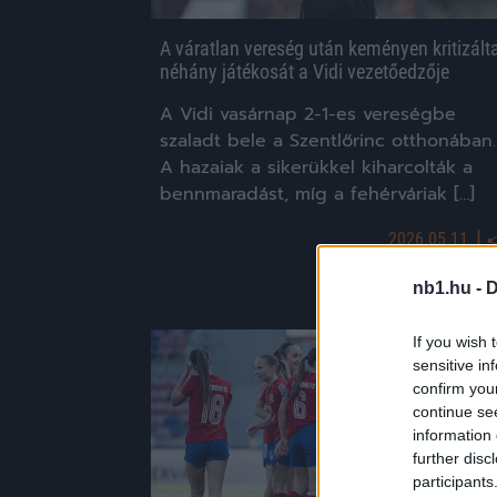
A váratlan vereség után keményen kritizált
néhány játékosát a Vidi vezetőedzője
A Vidi vasárnap 2-1-es vereségbe
szaladt bele a Szentlőrinc otthonában.
A hazaiak a sikerükkel kiharcolták a
bennmaradást, míg a fehérváriak […]
|
2026.05.11.
nb1.hu -
D
If you wish 
Hírek
sensitive in
confirm you
continue se
information 
further disc
participants