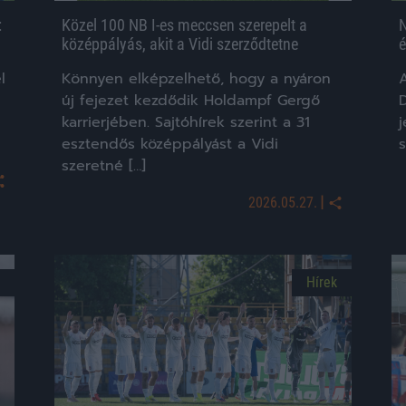
:
Közel 100 NB I-es meccsen szerepelt a
N
középpályás, akit a Vidi szerződtetne
é
l
Könnyen elképzelhető, hogy a nyáron
A
új fejezet kezdődik Holdampf Gergő
D
karrierjében. Sajtóhírek szerint a 31
j
esztendős középpályást a Vidi
szeretné […]
|
2026.05.27.
Hírek