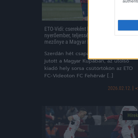
authenti
ETO-Vidi: csereként beszálló játékos lett a
nyerőember, teljessé vált a legjobb 8
mezőnye a Magyar Kupában
Szerdán hét csapat is negyeddöntőb
jutott a Magyar Kupában, az utolsó
kiadó hely sorsa csütörtökön az ETO
FC-Videoton FC Fehérvár […]
|
2026.02.12.
Hírek