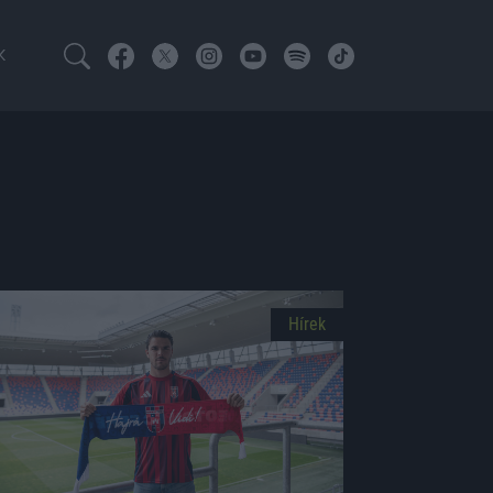
K
Hírek