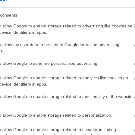
consents
A békéscsabai győzelem után új célt tűzött
B
o allow Google to enable storage related to advertising like cookies on
ki a Vidi vezetőedzője
n
evice identifiers in apps.
s
Hétfő este a Békéscsaba-Videoton FC
o allow my user data to be sent to Google for online advertising
s
Fehérvár mérkőzéssel zárult az NB II-
s.
g
ben a 20. forduló. A találkozót a
m
vendégek nyerték meg […]
to allow Google to send me personalized advertising.
u
|
2026.03.03.
o allow Google to enable storage related to analytics like cookies on
evice identifiers in apps.
o allow Google to enable storage related to functionality of the website
Hírek
o allow Google to enable storage related to personalization.
o allow Google to enable storage related to security, including