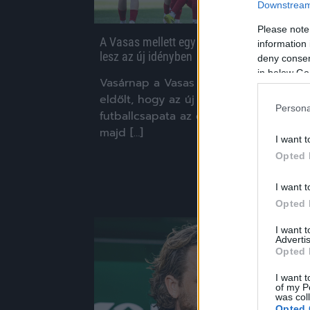
Downstream 
Please note
A Vasas mellett egy másik csapat is NB I-e
information 
lesz az új idényben
deny consent
in below Go
Vasárnap a Vasas feljutása mellett az i
eldőlt, hogy az új idényben a Vidi női
Persona
futballcsapata az élvonalban állhat
majd […]
I want t
Opted 
|
2026.04.27.
I want t
Opted 
I want 
Hírek
Advertis
Opted 
I want t
of my P
was col
Opted 