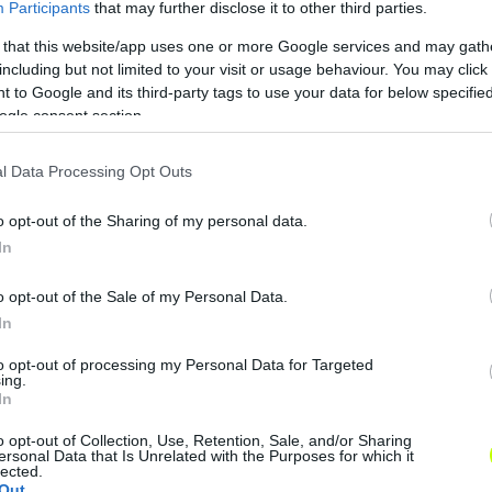
Participants
that may further disclose it to other third parties.
 that this website/app uses one or more Google services and may gath
s
Több NB I-es klub is szerződtetné a Honvéd
A
including but not limited to your visit or usage behaviour. You may click 
tehetségét
m
 to Google and its third-party tags to use your data for below specifi
ogle consent section.
s
Elképzelhető, hogy Somogyi Ádám
karrierjében hamarosan új fejezet
k
l Data Processing Opt Outs
kezdődik. Sajtóhírek szerint az U19-es
válogatott labdarúgó szerződtetése
o opt-out of the Sharing of my personal data.
több élvonalbeli csapatnál is […]
In
|
2026.04.26.
o opt-out of the Sale of my Personal Data.
In
to opt-out of processing my Personal Data for Targeted
Hírek
ing.
In
o opt-out of Collection, Use, Retention, Sale, and/or Sharing
ersonal Data that Is Unrelated with the Purposes for which it
lected.
Out