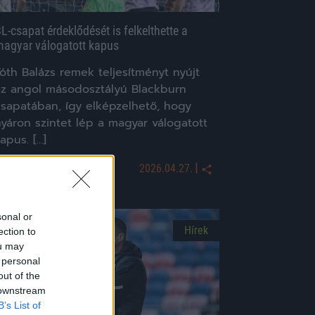
L-csapat érdeklődését is felkelthette a
agyar válogatott kapus
óth Balázs remek teljesítményt nyújt
az angol másodosztályú Blackburn
csapatában, így elképzelhető, hogy
yáron szintet lép a magyar válogatott
apus. […]
|
2026.04.27.
sonal or
Hírek
ection to
ou may
 personal
out of the
 downstream
B’s List of