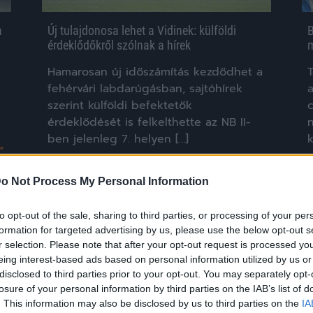
a
Új tulajdonosa lehet a Vidinek: külföldi
B
érdeklődőkről szólnak a hírek
m
Hamarosan új időszámítás kezdődhet a
T
fehérvári labdarúgásban, sajtóhírek
szerint külföldi befektetők
érdeklődését is felkelthette az NB II-
n
ben jelenleg 7. helyen […]
k
|
2026.05.05.
o Not Process My Personal Information
to opt-out of the sale, sharing to third parties, or processing of your per
Hírek
formation for targeted advertising by us, please use the below opt-out s
r selection. Please note that after your opt-out request is processed y
eing interest-based ads based on personal information utilized by us or
disclosed to third parties prior to your opt-out. You may separately opt-
losure of your personal information by third parties on the IAB’s list of
. This information may also be disclosed by us to third parties on the
IA