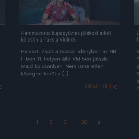
Háromszoros kupagyőztes játékost adott
Ú
kölcsön a Paks a Vidinek
f
Haraszti Zsolt a tavaszi idényben az NB
II-ben 11. helyen álló Vidiben játszik
F
.
majd kölcsönben. Nem ismeretlen
p
közegbe kerül a […]
k
|
2026.01.19.
ü
Bejegyzések
1
2
3
…
20
lapozása