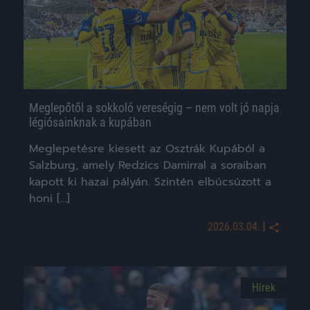
Meglepőtől a sokkoló vereségig – nem volt jó napja
légiósainknak a kupában
Meglepetésre kiesett az Osztrák Kupából a
Salzburg, amely Redzics Damirral a soraiban
kapott ki hazai pályán. Szintén elbúcsúzott a
honi […]
|
2026.03.04.
Hírek