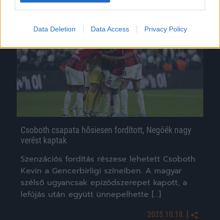
Hírek
Data Deletion
Data Access
Privacy Policy
Csoboth csapata hősiesen fordított, Negóék nagy
verést kaptak
Szenzációs fordítás részese lehetett Csoboth
Kevin a Gencerbirligi színeiben. A magyar
szélső ugyancsak epizódszerepet kapott, a
lefújás után együtt ünnepelhette […]
|
2025.10.18.