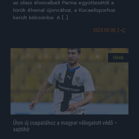
az olasz élvonalbeli Parma együttesétől a
török élvonal újoncához, a Kocaelisporhoz
került kölcsönbe. A […]
|
2025.09.08.
Hírek
Úton új csapatához a magyar válogatott védő –
sajtóhír