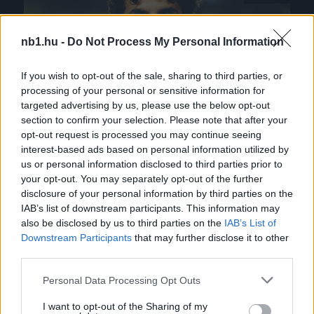
nb1.hu -
Do Not Process My Personal Information
If you wish to opt-out of the sale, sharing to third parties, or
processing of your personal or sensitive information for
targeted advertising by us, please use the below opt-out
section to confirm your selection. Please note that after your
opt-out request is processed you may continue seeing
Szoros lett a vége, de kupafőtáblára jutott a
interest-based ads based on personal information utilized by
magyar védő csapata
us or personal information disclosed to third parties prior to
A papírformának megfelelően ott lehet a
your opt-out. You may separately opt-out of the further
disclosure of your personal information by third parties on the
Török Kupa 32 csapatos főtábláján Balogh
IAB’s list of downstream participants. This information may
Botond csapata. A Kocaelispor a selejtező
also be disclosed by us to third parties on the
IAB’s List of
negyedik és […]
Downstream Participants
that may further disclose it to other
third parties.
|
2025.12.03.
Please note that this website/app uses one or more Google
Personal Data Processing Opt Outs
services and may gather and store information including but
not limited to your visit or usage behaviour. You may click to
I want to opt-out of the Sharing of my