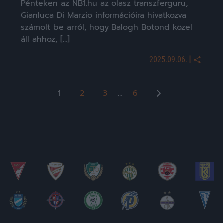
Pénteken az NB1.hu az olasz transzferguru,
Gianluca Di Marzio információira hivatkozva
számolt be arról, hogy Balogh Botond közel
áll ahhoz, […]
|
2025.09.06.
Bejegyzések
1
2
3
…
6
lapozása