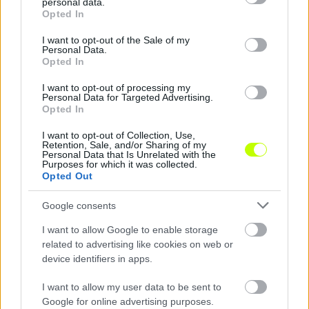
personal data.
Hírek
grant or deny consent to Google and its third-party tags to
Opted In
use your data for below specified purposes in below Google
consent section.
I want to opt-out of the Sale of my
Personal Data.
Opted In
I want to opt-out of processing my
Personal Data for Targeted Advertising.
Opted In
I want to opt-out of Collection, Use,
Retention, Sale, and/or Sharing of my
Magyar védő csapata vette el Sallaiék veretlenségét
Personal Data that Is Unrelated with the
Purposes for which it was collected.
– légiósok
Opted Out
Szezonbeli első bajnoki vereségét szenvedte
Google consents
el a címvédő Galatasaray a török
bajnokságban. Sallai Roland együttesét egy
I want to allow Google to enable storage
másik magyar légiós, Balogh […]
related to advertising like cookies on web or
device identifiers in apps.
|
2025.11.09.
I want to allow my user data to be sent to
Google for online advertising purposes.