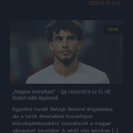
|
2025.10.07.
Hírek
„Hoppon maradtam” – így csúszott le az EL-ről
klubot váltó légiósunk
Egyelőre bevált Balogh Botond átigazolása,
aki a török élvonalbeli Kocaelispor
kölcsönjátékosaként visszakerült a magyar
válogatott keretébe. A védő útja azonban […]