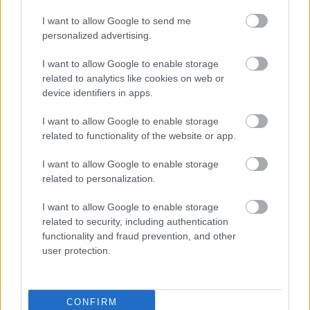
I want to allow Google to send me
Hírek
personalized advertising.
I want to allow Google to enable storage
related to analytics like cookies on web or
device identifiers in apps.
I want to allow Google to enable storage
related to functionality of the website or app.
I want to allow Google to enable storage
Büntetőt fújtak a magyar válogatott védőre, edzője
related to personalization.
kiakadt
Balogh Botond ismét ott volt a Kocaelispor
I want to allow Google to enable storage
related to security, including authentication
kezdőcsapatában, amely péntek este 1–0-s
functionality and fraud prevention, and other
vereséget szenvedett a Basaksehir
user protection.
otthonában a török bajnokságban. […]
|
2025.11.01.
CONFIRM