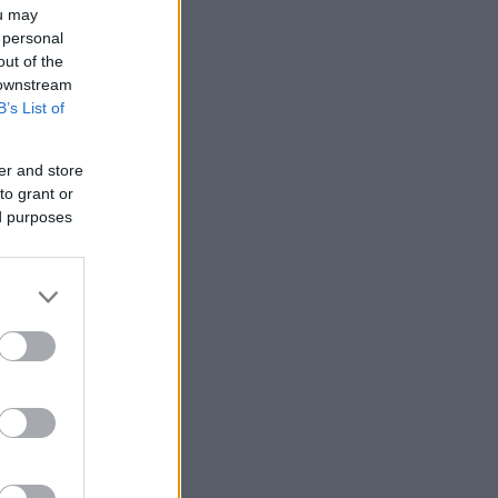
ou may
 personal
out of the
 downstream
B’s List of
er and store
to grant or
ed purposes