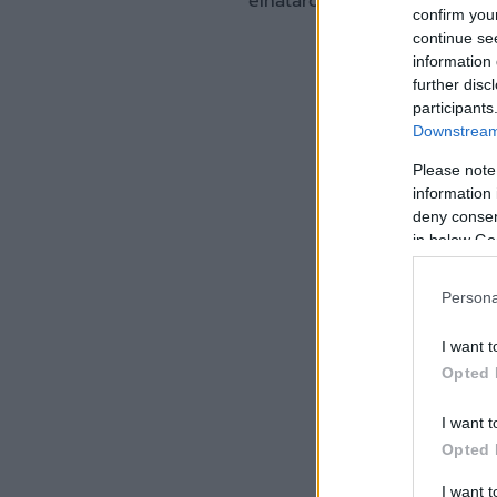
elhatározás eredménye, nem
confirm you
continue se
information 
further disc
participants
Downstream 
Please note
information 
deny consent
in below Go
Persona
I want t
Opted 
I want t
Opted 
I want 