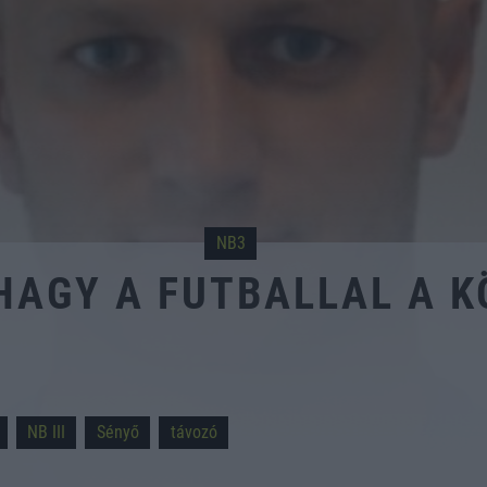
NB3
HAGY A FUTBALLAL A 
NB III
Sényő
távozó