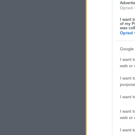
Advertis
Opted 
I want t
of my P
was col
Opted 
Google 
I want t
web or d
I want t
purpose
I want 
I want t
web or d
I want t