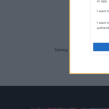
or app.
I want t
I want t
authenti
Pause
Szöveg forrása: senyofc.hu