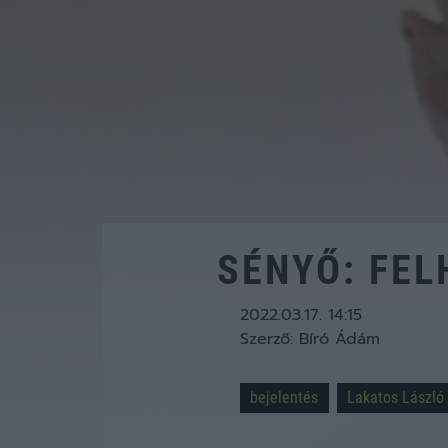
SÉNYŐ: FEL
2022.03.17. 14:15
Szerző:
Bíró Ádám
bejelentés
Lakatos László