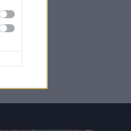
Picture-
Fullscreen
in-
Picture