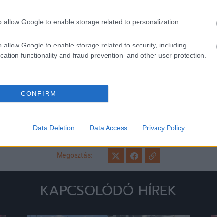
o allow Google to enable storage related to personalization.
o allow Google to enable storage related to security, including
cation functionality and fraud prevention, and other user protection.
Remaining
-
0:14
Loaded
:
Unmute
0%
Time
CONFIRM
Data Deletion
Data Access
Privacy Policy
Megosztás:
KAPCSOLÓDÓ HÍREK