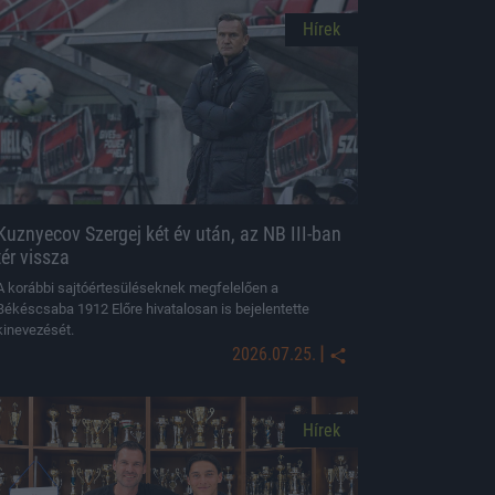
Hírek
Kuznyecov Szergej két év után, az NB III-ban
tér vissza
A korábbi sajtóértesüléseknek megfelelően a
Békéscsaba 1912 Előre hivatalosan is bejelentette
kinevezését.
|
2026.07.25.
Hírek