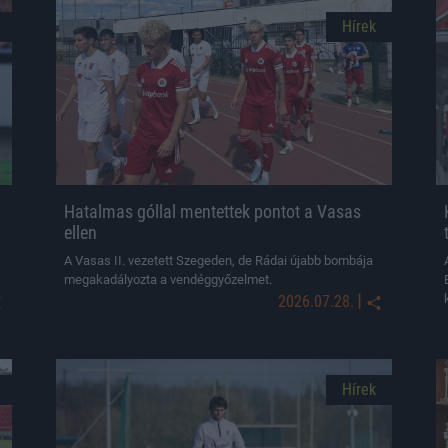
Hírek
Hatalmas góllal mentettek pontot a Vasas
ellen
A Vasas II. vezetett Szegeden, de Rádai újabb bombája
megakadályozta a vendéggyőzelmet.
|
2026.07.28.
Hírek