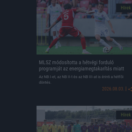
Hírek
MLSZ módosította a hétvégi forduló
programját az energiamegtakarítás miatt
Az NB I-et, az NB II-t és az NB III-at is érinti a hétfői
döntés.
|
2026.08.03.
Hírek