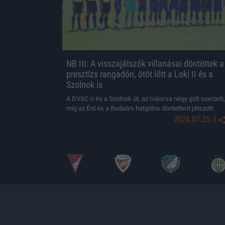
NB III: A visszajátszók villanásai döntöttek a
presztízs rangadón, ötöt lőtt a Loki II és a
Szolnok is
A DVSC II és a Szolnok öt, az Iváncsa négy gólt szerzett,
míg az Érd és a Budaörs hatgólos döntetlent játszott.
|
2026.07.25.