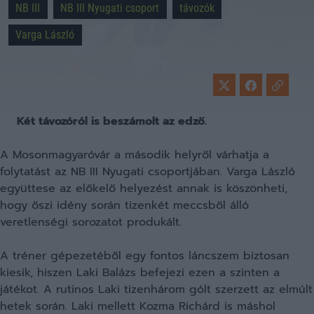
NB III
NB III Nyugati csoport
távozók
Varga László
Két távozóról is beszámolt az edző.
A Mosonmagyaróvár a második helyről várhatja a
folytatást az NB III Nyugati csoportjában. Varga László
együttese az előkelő helyezést annak is köszönheti,
hogy őszi idény során tizenkét meccsből álló
veretlenségi sorozatot produkált.
A tréner gépezetéből egy fontos láncszem biztosan
kiesik, hiszen Laki Balázs befejezi ezen a szinten a
játékot. A rutinos Laki tizenhárom gólt szerzett az elmúlt
hetek során. Laki mellett Kozma Richárd is máshol