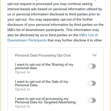
opt-out request is processed you may continue seeing
interest-based ads based on personal information utilized by
us or personal information disclosed to third parties prior to
your opt-out. You may separately opt-out of the further
Loaded
:
Unmute
0%
disclosure of your personal information by third parties on the
IAB’s list of downstream participants. This information may
Szöveg forrása: mte1904.hu
also be disclosed by us to third parties on the
IAB’s List of
Downstream Participants
that may further disclose it to other
third parties.
Please note that this website/app uses one or more Google
Megosztás:
Personal Data Processing Opt Outs
services and may gather and store information including but
not limited to your visit or usage behaviour. You may click to
I want to opt-out of the Sharing of my
personal data.
grant or deny consent to Google and its third-party tags to
KAPCSOLÓDÓ HÍREK
Opted In
use your data for below specified purposes in below Google
consent section.
I want to opt-out of the Sale of my
Personal Data.
Opted In
Hírek
I want to opt-out of processing my
Personal Data for Targeted Advertising.
Opted In