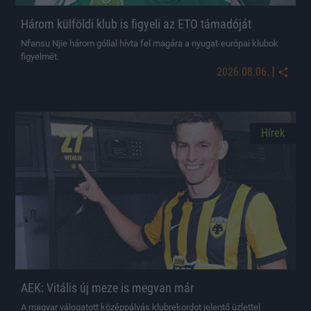
Három külföldi klub is figyeli az ETO támadóját
Nfansu Njie három góllal hívta fel magára a nyugat-európai klubok
figyelmét.
|
2026.08.06.
Hírek
AEK: Vitális új meze is megvan már
A magyar válogatott középpályás klubrekordot jelentő üzlettel