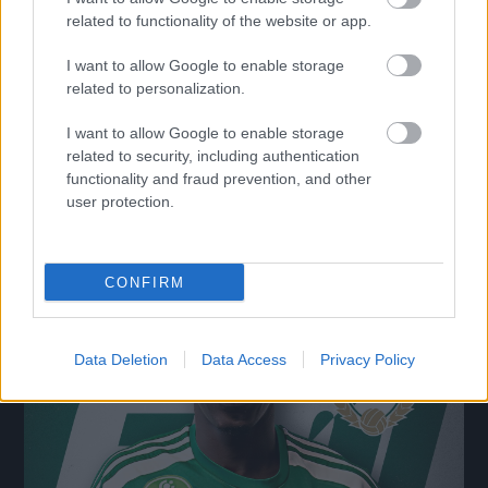
related to functionality of the website or app.
I want to allow Google to enable storage
Átigazolási rekord: Vitális Milán és az ETO is
related to personalization.
megszólalt
I want to allow Google to enable storage
A magyar válogatott középpályás négyéves szerződéssel került
related to security, including authentication
Athénba.
functionality and fraud prevention, and other
|
2026.08.06.
user protection.
Hírek
CONFIRM
Data Deletion
Data Access
Privacy Policy