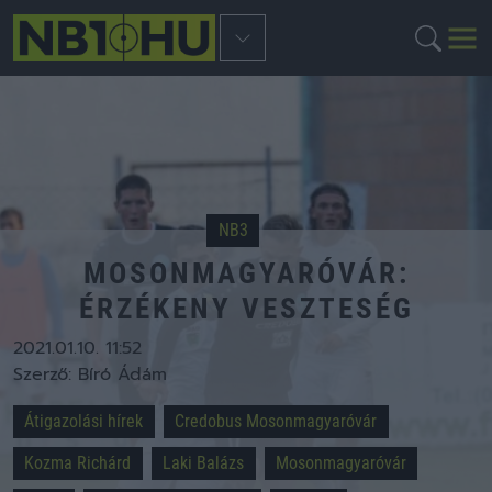
NB3
MOSONMAGYARÓVÁR:
ÉRZÉKENY VESZTESÉG
2021.01.10. 11:52
Szerző:
Bíró Ádám
Átigazolási hírek
Credobus Mosonmagyaróvár
Kozma Richárd
Laki Balázs
Mosonmagyaróvár