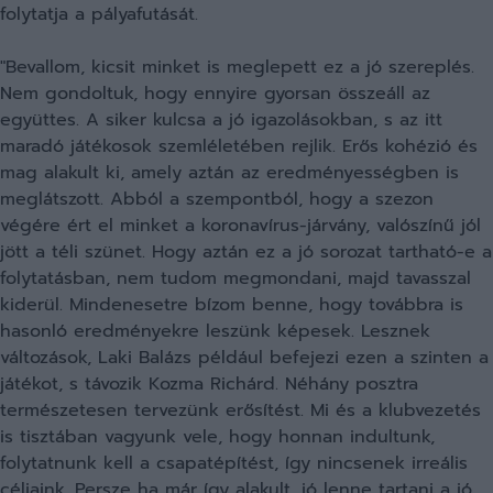
folytatja a pályafutását.
"Bevallom, kicsit minket is meglepett ez a jó szereplés.
Nem gondoltuk, hogy ennyire gyorsan összeáll az
együttes. A siker kulcsa a jó igazolásokban, s az itt
maradó játékosok szemléletében rejlik. Erős kohézió és
mag alakult ki, amely aztán az eredményességben is
meglátszott. Abból a szempontból, hogy a szezon
végére ért el minket a koronavírus-járvány, valószínű jól
jött a téli szünet. Hogy aztán ez a jó sorozat tartható-e a
folytatásban, nem tudom megmondani, majd tavasszal
kiderül. Mindenesetre bízom benne, hogy továbbra is
hasonló eredményekre leszünk képesek. Lesznek
változások, Laki Balázs például befejezi ezen a szinten a
játékot, s távozik Kozma Richárd. Néhány posztra
természetesen tervezünk erősítést. Mi és a klubvezetés
is tisztában vagyunk vele, hogy honnan indultunk,
folytatnunk kell a csapatépítést, így nincsenek irreális
céljaink. Persze ha már így alakult, jó lenne tartani a jó