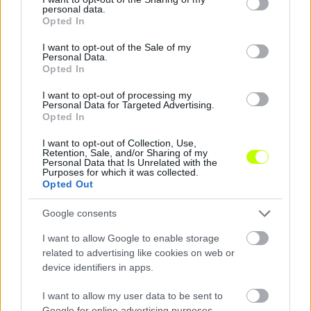
0%
in-
personal data.
Picture
grant or deny consent to Google and its third-party tags to
Time
Opted In
use your data for below specified purposes in below Google
consent section.
I want to opt-out of the Sale of my
Personal Data.
Megosztás:
Opted In
I want to opt-out of processing my
KAPCSOLÓDÓ HÍREK
Personal Data for Targeted Advertising.
Opted In
I want to opt-out of Collection, Use,
Retention, Sale, and/or Sharing of my
Personal Data that Is Unrelated with the
Hírek
Purposes for which it was collected.
Opted Out
Google consents
I want to allow Google to enable storage
related to advertising like cookies on web or
device identifiers in apps.
I want to allow my user data to be sent to
Google for online advertising purposes.