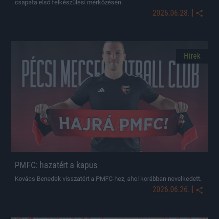
csapata első felkészülési mérkőzésén.
|
2026.06.28.
Hírek
PMFC: hazatért a kapus
Kovács Benedek visszatért a PMFC-hez, ahol korábban nevelkedett.
|
2026.06.26.