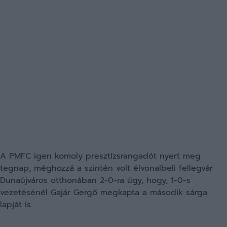
A PMFC igen komoly presztízsrangadót nyert meg
tegnap, méghozzá a szintén volt élvonalbeli fellegvár
Dunaújváros otthonában 2-0-ra úgy, hogy, 1-0-s
vezetésénél Gajár Gergő megkapta a második sárga
lapját is.