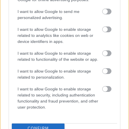
Amerikából tért vissza a PMFC saját nevelésű
támadója
I want to allow Google to send me
A 22 éves játékos az egyetemi bajnokságban szerzett
personalized advertising.
tapasztalatokkal érkezett Pécsre.
|
2026.07.15.
I want to allow Google to enable storage
related to analytics like cookies on web or
device identifiers in apps.
I want to allow Google to enable storage
Hírek
related to functionality of the website or app.
I want to allow Google to enable storage
related to personalization.
I want to allow Google to enable storage
related to security, including authentication
functionality and fraud prevention, and other
user protection.
Efraín Juárez elárulta, mi hiányzott az ETO-nak a
továbbjutáshoz
CONFIRM