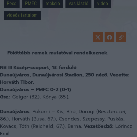
Pécs
PMFC
reakció
vas lászló
videó
videós tartalom
Fölöttébb remek mutatóval rendelkeznek.
NB III Közép-csoport, 13. forduló
Dunaújváros, Dunaújvárosi Stadion, 250 néző. Vezette:
Horváth Tibor.
Dunaújváros – PMFC 0-2 (0-1)
Gsz.:
Geiger (32.), Kónya (85.).
Dunaújváros:
Pokorni – Kis, Bíró, Dorogi (Beszterczei,
86.), Horváth (Busa, 67.), Csendes, Szepessy, Puskás,
Kovács, Tóth (Reicheld, 67.), Barna.
Vezetőedző:
Lőrincz
Emil.