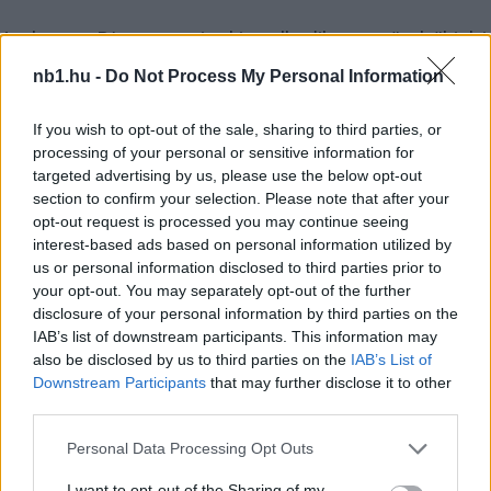
Az, hogy a Pécs mennyire kiemelkedik a mezőnyből jelzi,
hogy az eddigi 13 meccséből 11-et megnyert, 2-szer
nb1.hu -
Do Not Process My Personal Information
remizett, azaz, még ki sem kapott.
If you wish to opt-out of the sale, sharing to third parties, or
processing of your personal or sensitive information for
targeted advertising by us, please use the below opt-out
section to confirm your selection. Please note that after your
opt-out request is processed you may continue seeing
interest-based ads based on personal information utilized by
us or personal information disclosed to third parties prior to
your opt-out. You may separately opt-out of the further
disclosure of your personal information by third parties on the
IAB’s list of downstream participants. This information may
also be disclosed by us to third parties on the
IAB’s List of
Downstream Participants
that may further disclose it to other
third parties.
Please note that this website/app uses one or more Google
Personal Data Processing Opt Outs
services and may gather and store information including but
Remaining
-
0:14
Loaded
:
not limited to your visit or usage behaviour. You may click to
I want to opt-out of the Sharing of my
Pause
Unmute
Picture-
Full