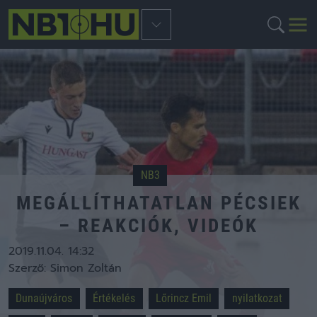
NB3
MEGÁLLÍTHATATLAN PÉCSIEK
– REAKCIÓK, VIDEÓK
2019.11.04. 14:32
Szerző:
Simon Zoltán
Dunaújváros
Értékelés
Lőrincz Emil
nyilatkozat