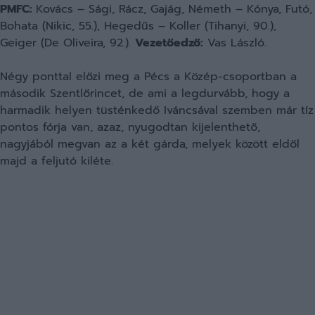
PMFC:
Kovács – Sági, Rácz, Gajág, Németh – Kónya, Futó,
Bohata (Nikic, 55.), Hegedűs – Koller (Tihanyi, 90.),
Geiger (De Oliveira, 92.).
Vezetőedző:
Vas László.
Négy ponttal előzi meg a Pécs a Közép-csoportban a
második Szentlőrincet, de ami a legdurvább, hogy a
harmadik helyen tüsténkedő Iváncsával szemben már tíz
pontos fórja van, azaz, nyugodtan kijelenthető,
nagyjából megvan az a két gárda, melyek között eldől
majd a feljutó kiléte.