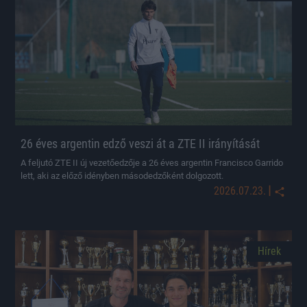
26 éves argentin edző veszi át a ZTE II irányítását
A feljutó ZTE II új vezetőedzője a 26 éves argentin Francisco Garrido
lett, aki az előző idényben másodedzőként dolgozott.
|
2026.07.23.
Hírek