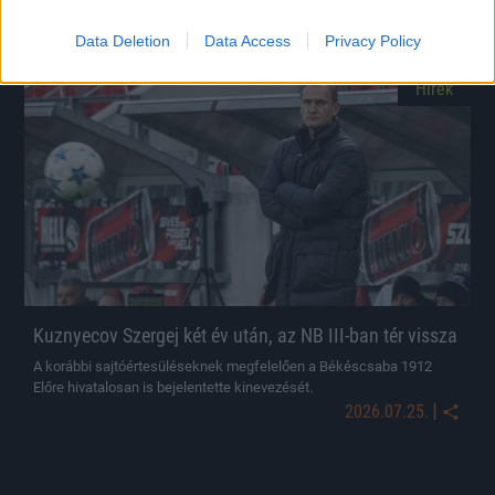
Data Deletion
Data Access
Privacy Policy
Hírek
Kuznyecov Szergej két év után, az NB III-ban tér vissza
A korábbi sajtóértesüléseknek megfelelően a Békéscsaba 1912
Előre hivatalosan is bejelentette kinevezését.
|
2026.07.25.