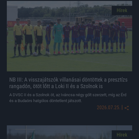
Hírek
NB III: A visszajátszók villanásai döntöttek a presztízs
rangadón, ötöt lőtt a Loki II és a Szolnok is
A DVSC II és a Szolnok öt, az Iváncsa négy gólt szerzett, míg az Érd
és a Budaörs hatgólos döntetlent játszott.
|
2026.07.25.
Hírek