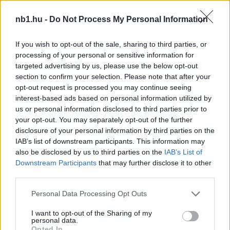
nb1.hu -
Do Not Process My Personal Information
If you wish to opt-out of the sale, sharing to third parties, or
processing of your personal or sensitive information for
targeted advertising by us, please use the below opt-out
section to confirm your selection. Please note that after your
opt-out request is processed you may continue seeing
interest-based ads based on personal information utilized by
us or personal information disclosed to third parties prior to
your opt-out. You may separately opt-out of the further
disclosure of your personal information by third parties on the
IAB’s list of downstream participants. This information may
also be disclosed by us to third parties on the
IAB’s List of
Downstream Participants
that may further disclose it to other
third parties.
Remaining
-
0:14
Please note that this website/app uses one or more Google
Loaded
:
Pause
Unmute
Personal Data Processing Opt Outs
Picture-
Full
0%
in-
services and may gather and store information including but
Picture
Time
not limited to your visit or usage behaviour. You may click to
I want to opt-out of the Sharing of my
Szöveg forrása: vidi.hu
personal data.
grant or deny consent to Google and its third-party tags to
Opted In