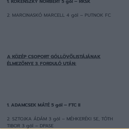
1. KOKENSZKY NORBERT 5 gól – RKSK
2. MARCINASKÓ MARCELL 4 gól – PUTNOK FC
A KÖZÉP CSOPORT GÓLLÖVŐLISTÁJÁNAK
ÉLMEZŐNYE 3. FORDULÓ UTÁN:
1. ADAMCSEK MÁTÉ 5 gól – FTC II
2. SZTOJKA ÁDÁM 3 gól – MÉHKERÉKI SE, TÓTH
TIBOR 3 gól – DPASE