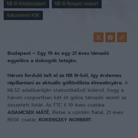
NB III Középcsoport
NB III Nyugati csoport
Rákosmenti KSK
Budapest – Egy 19 és egy 21 éves támadó
egyelőre a dobogók tetején.
Három forduló telt el az NB III-ból, így érdemes
rápillantani az aktuális góllövőlista élmezőnyére.
A
MLSZ adatbankján statisztikáiból kiderül, hogy a
három csoportban két öt gólos támadó vezeti az
összetett listát. Az FTC II 19 éves csatára
ADAMCSEK MÁTÉ,
illetve a szintén fiatal, 21 éves
RKSK csatár,
KOKENSZKY NORBERT.