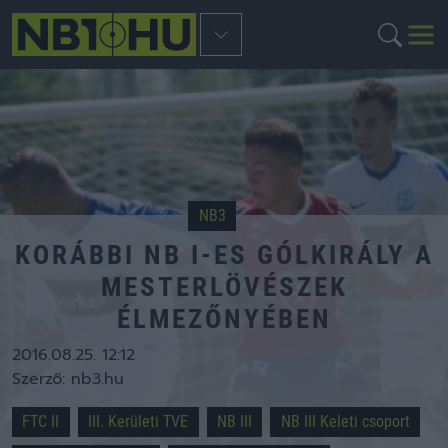
NB3
KORÁBBI NB I-ES GÓLKIRÁLY A
MESTERLÖVÉSZEK
ÉLMEZŐNYÉBEN
2016.08.25. 12:12
Szerző:
nb3.hu
FTC II
III. Kerületi TVE
NB III
NB III Keleti csoport