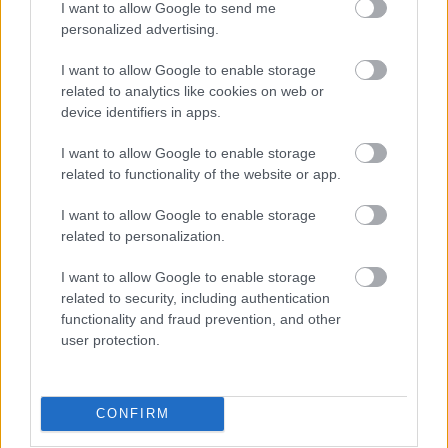
energiamegtakarítás miatt
I want to allow Google to send me
personalized advertising.
Az NB I-et, az NB II-t és az NB III-at is érinti a hétfői döntés.
|
2026.08.03.
I want to allow Google to enable storage
related to analytics like cookies on web or
device identifiers in apps.
Hírek
I want to allow Google to enable storage
related to functionality of the website or app.
I want to allow Google to enable storage
related to personalization.
I want to allow Google to enable storage
related to security, including authentication
functionality and fraud prevention, and other
user protection.
Hatalmas góllal mentettek pontot a Vasas ellen
A Vasas II. vezetett Szegeden, de Rádai újabb bombája
CONFIRM
megakadályozta a vendéggyőzelmet.
|
2026.07.28.