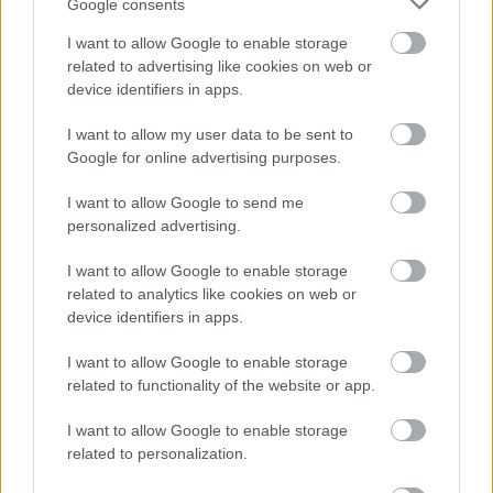
Google consents
I want to allow Google to enable storage
related to advertising like cookies on web or
Hírek
device identifiers in apps.
I want to allow my user data to be sent to
Google for online advertising purposes.
I want to allow Google to send me
personalized advertising.
I want to allow Google to enable storage
related to analytics like cookies on web or
device identifiers in apps.
MLSZ módosította a hétvégi forduló programját az
energiamegtakarítás miatt
I want to allow Google to enable storage
Az NB I-et, az NB II-t és az NB III-at is érinti a hétfői döntés.
related to functionality of the website or app.
|
2026.08.03.
I want to allow Google to enable storage
related to personalization.