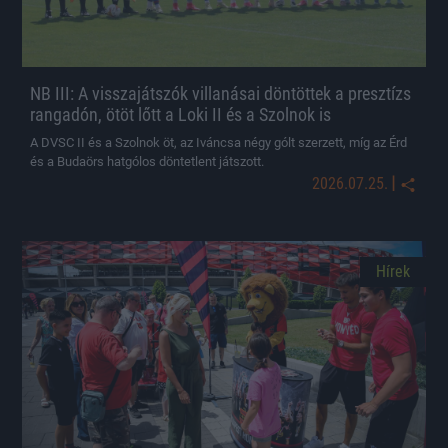
NB III: A visszajátszók villanásai döntöttek a presztízs
rangadón, ötöt lőtt a Loki II és a Szolnok is
A DVSC II és a Szolnok öt, az Iváncsa négy gólt szerzett, míg az Érd
és a Budaörs hatgólos döntetlent játszott.
|
2026.07.25.
Hírek