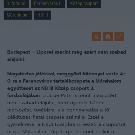
3. forduló
Ferencváros II
Közép csoport
Mórahalom
NB III
Budapest – Lipcsei szerint még azért nem szabad
elájulni.
Magabiztos játékkal, meggyőző fölénnyel verte 4–
0-ra a Ferencváros tartalékcsapata a Mórahalom
együttesét az NB III Közép csoport 3.
fordzulójában
. Lipcsei Péter szerint még azért
nem szabad elájulni, mert nyertek három
mérkőzést, továbbra is a bennmaradás a fő
célkitűzés fiatal csapata számára. Ezzel a
győzelmével a Fradi továbbra is vezeti a csoportot,
míg a Mórahalom rúgott gól és pont nélkül a