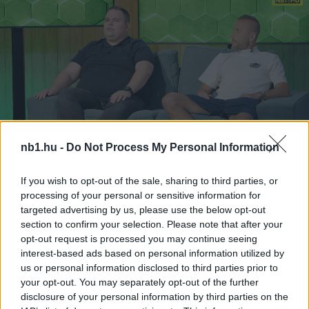
nb1.hu -
Do Not Process My Personal Information
If you wish to opt-out of the sale, sharing to third parties, or
Remaining
-
0:14
Loaded
:
Pause
Unmute
Picture-
Full
processing of your personal or sensitive information for
0%
in-
Picture
targeted advertising by us, please use the below opt-out
Time
Szöveg forrása: youtube
section to confirm your selection. Please note that after your
opt-out request is processed you may continue seeing
interest-based ads based on personal information utilized by
us or personal information disclosed to third parties prior to
your opt-out. You may separately opt-out of the further
Megosztás:
disclosure of your personal information by third parties on the