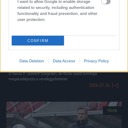
Hírek
I want to allow Google to enable storage
related to security, including authentication
functionality and fraud prevention, and other
user protection.
CONFIRM
Data Deletion
Data Access
Privacy Policy
Hatalmas góllal mentettek pontot a Vasas ellen
A Vasas II. vezetett Szegeden, de Rádai újabb bombája
megakadályozta a vendéggyőzelmet.
|
2026.07.28.
Hírek