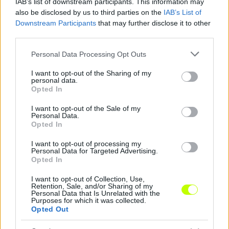
IAB’s list of downstream participants. This information may
also be disclosed by us to third parties on the
IAB’s List of
KAPCSOLÓDÓ HÍREK
Downstream Participants
that may further disclose it to other
third parties.
Please note that this website/app uses one or more Google
Personal Data Processing Opt Outs
Hírek
services and may gather and store information including but
not limited to your visit or usage behaviour. You may click to
I want to opt-out of the Sharing of my
personal data.
grant or deny consent to Google and its third-party tags to
Opted In
use your data for below specified purposes in below Google
consent section.
I want to opt-out of the Sale of my
Personal Data.
Opted In
I want to opt-out of processing my
Personal Data for Targeted Advertising.
Opted In
Urblík újabb parádéja: a Vasas álomszerű kezdés után
I want to opt-out of Collection, Use,
ütötte ki a ZTE-t
Retention, Sale, and/or Sharing of my
Personal Data that Is Unrelated with the
Erős Gábor együttese tovább robog az élvonalban. A két értékes
Purposes for which it was collected.
Opted Out
döntetlent követően megvan az angyalföldiek első győzelme.
|
2026.08.08.