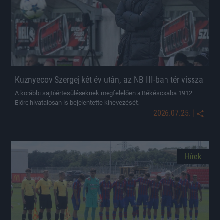
Kuznyecov Szergej két év után, az NB III-ban tér vissza
A korábbi sajtóértesüléseknek megfelelően a Békéscsaba 1912
Előre hivatalosan is bejelentette kinevezését.
|
2026.07.25.
Hírek