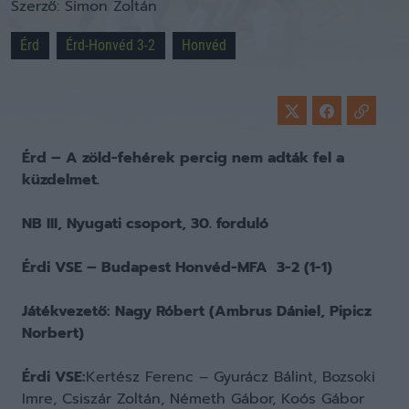
Szerző:
Simon Zoltán
Érd
Érd-Honvéd 3-2
Honvéd
Érd – A zöld-fehérek percig nem adták fel a
küzdelmet.
NB III, Nyugati csoport, 30. forduló
Érdi VSE – Budapest Honvéd-MFA 3-2 (1-1)
Játékvezető: Nagy Róbert (Ambrus Dániel, Pipicz
Norbert)
Érdi VSE:
Kertész Ferenc – Gyurácz Bálint, Bozsoki
Imre, Csiszár Zoltán, Németh Gábor, Koós Gábor