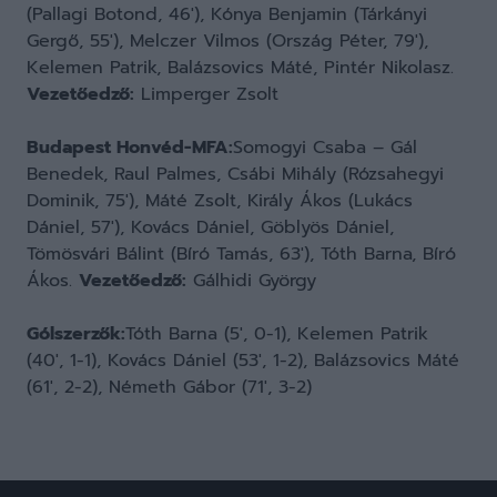
(Pallagi Botond, 46′), Kónya Benjamin (Tárkányi
Gergő, 55′), Melczer Vilmos (Ország Péter, 79′),
Kelemen Patrik, Balázsovics Máté, Pintér Nikolasz.
Vezetőedző:
Limperger Zsolt
Budapest Honvéd-MFA:
Somogyi Csaba – Gál
Benedek, Raul Palmes, Csábi Mihály (Rózsahegyi
Dominik, 75′), Máté Zsolt, Király Ákos (Lukács
Dániel, 57′), Kovács Dániel, Göblyös Dániel,
Tömösvári Bálint (Bíró Tamás, 63′), Tóth Barna, Bíró
Ákos.
Vezetőedző:
Gálhidi György
Gólszerzők:
Tóth Barna (5′, 0-1), Kelemen Patrik
(40′, 1-1), Kovács Dániel (53′, 1-2), Balázsovics Máté
(61′, 2-2), Németh Gábor (71′, 3-2)