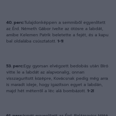
40. perc:
Tulajdonképpen a semmiből egyenlített
az Érd. Németh Gábor ívelte az ötösre a labdát,
amibe Kelemen Patrik beletette a fejét, és a kapu
bal oldalába csúsztatott.
1-1!
53. perc:
Egy gyorsan elvégzett bedobás után Bíró
vitte le a labdát az alapvonalig, onnan
visszagurított középre, Kovácsnak pedig még arra
is maradt ideje, hogy igazítson egyet a labdán,
majd hét méterről a léc alá bombázott.
1-2!
61. perc:
Ismét egyenlített az Érd. Balázsovics Máté