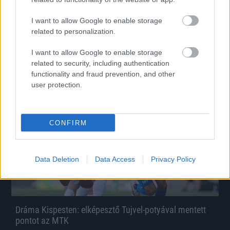
Pinezits megvédte a nagyot hibázó Honvéd-kapust,
Jacobacci szerint megérdemelték volna a győzelmet
I want to allow Google to enable storage
Pinezits Máté a visszakapaszkodást emelte ki, míg Maurizio
related to personalization.
Jacobacci úgy érzi, csapata három pontot érdemelt volna.
|
2026.08.02.
I want to allow Google to enable storage
related to security, including authentication
functionality and fraud prevention, and other
user protection.
Hírek
CONFIRM
Data Deletion
Data Access
Privacy Policy
Dráma Kispesten: elképesztő Tujvel-potyával mentett
pontot az MTK