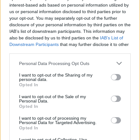
interest-based ads based on personal information utilized by
us or personal information disclosed to third parties prior to
your opt-out. You may separately opt-out of the further
disclosure of your personal information by third parties on the
IAB’s list of downstream participants. This information may
also be disclosed by us to third parties on the
IAB’s List of
Downstream Participants
that may further disclose it to other
third parties.
Please note that this website/app uses one or more Google
Personal Data Processing Opt Outs
services and may gather and store information including but
not limited to your visit or usage behaviour. You may click to
I want to opt-out of the Sharing of my
personal data.
grant or deny consent to Google and its third-party tags to
Opted In
use your data for below specified purposes in below Google
consent section.
I want to opt-out of the Sale of my
Personal Data.
Opted In
I want to opt-out of processing my
Personal Data for Targeted Advertising.
Opted In
Loaded
:
Unmute
I want to opt-out of Collection, Use,