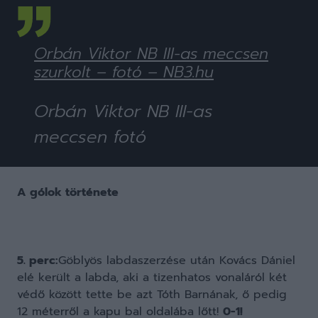
Orbán Viktor NB III-as meccsen
szurkolt – fotó – NB3.hu
Orbán Viktor NB III-as
meccsen fotó
A gólok története
5. perc:
Göblyös labdaszerzése után Kovács Dániel
elé került a labda, aki a tizenhatos vonaláról két
védő között tette be azt Tóth Barnának, ő pedig
12 méterről a kapu bal oldalába lőtt!
0-1!