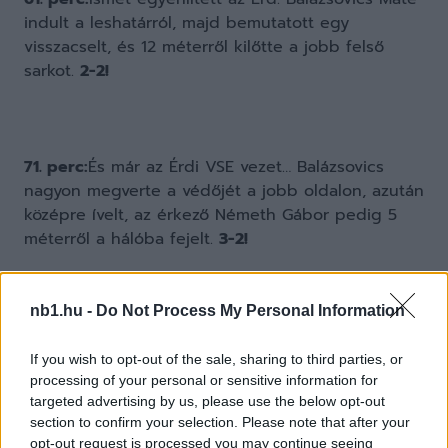
indult a leshatárról, majd bemutatott egy
visszacselt, és 12 méterről kilőtte a jobb felső
sarkot.
2-2!
71. perc:
És már az Érdi VSE vezet… Balázsovics
nagyon megverte a védőjét a jobb oldalon, azután
középre ívelt, az érkező Németh Gábor pedig 5
méterről a hálóba fejelt.
3-2!
nb1.hu -
Do Not Process My Personal Information
If you wish to opt-out of the sale, sharing to third parties, or
processing of your personal or sensitive information for
targeted advertising by us, please use the below opt-out
section to confirm your selection. Please note that after your
opt-out request is processed you may continue seeing