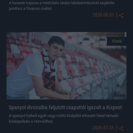
A hazaiak kapusa a mérkőzés utolsó labdaérintésével segítette
ponthoz a fővárosi riválist.
|
2026.08.01.
Hírek
Spanyol élvonalba feljutott csapattól igazolt a Kispest
A spanyol futball egyik nagy múltú klubjától érkezett fiatal támadó
középpályás a Honvédhoz.
|
2026.07.31.