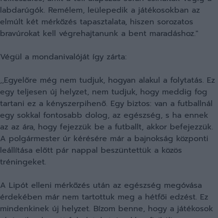
labdarúgók. Remélem, leülepedik a játékosokban az
elmúlt két mérkőzés tapasztalata, hiszen sorozatos
bravúrokat kell végrehajtanunk a bent maradáshoz."
Végül a mondanivalóját így zárta:
,,Egyelőre még nem tudjuk, hogyan alakul a folytatás. Ez
egy teljesen új helyzet, nem tudjuk, hogy meddig fog
tartani ez a kényszerpihenő. Egy biztos: van a futballnál
egy sokkal fontosabb dolog, az egészség, s ha ennek
az az ára, hogy fejezzük be a futballt, akkor befejezzük.
A polgármester úr kérésére már a bajnokság központi
leállítása előtt pár nappal beszüntettük a közös
tréningeket.
A Lipót elleni mérkőzés után az egészség megóvása
érdekében már nem tartottuk meg a hétfői edzést. Ez
mindenkinek új helyzet. Bízom benne, hogy a játékosok