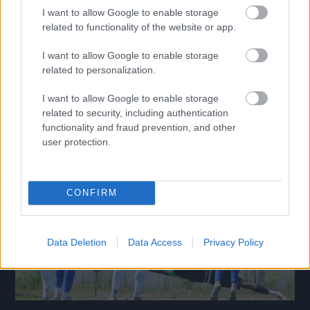
I want to allow Google to enable storage
related to functionality of the website or app.
MLSZ módosította a hétvégi forduló programját az
I want to allow Google to enable storage
energiamegtakarítás miatt
related to personalization.
Az NB I-et, az NB II-t és az NB III-at is érinti a hétfői döntés.
I want to allow Google to enable storage
|
2026.08.03.
related to security, including authentication
functionality and fraud prevention, and other
user protection.
Hírek
CONFIRM
Data Deletion
Data Access
Privacy Policy