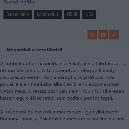
Szerző:
nb3.hu
Balatonlelle
koronavírus
NB III
NB3
Megszólalt a vezetőedző.
A többi klubhoz hasonlóan, a Balatonlelle labdarúgói is
otthon készülnek. A téli szünetben eléggé komoly
alapozáson vettek rész a sereghajtó játékosai, már
január elején munkába álltak és kilenc edzőmeccset
vívtak meg. A tavasz azonban nem indult túl sikeresen,
hiszen egyik élcsapattól sem tudtak pontot lopni.
A szünetről és ezekről a meccsekről így nyilatkozott
Bőzsöny János, a Balatonlelle mestere a sonline.hu-nak: