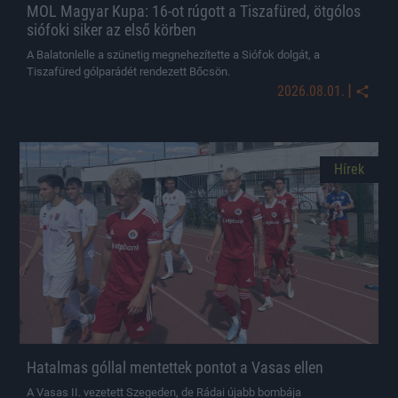
MOL Magyar Kupa: 16-ot rúgott a Tiszafüred, ötgólos
siófoki siker az első körben
A Balatonlelle a szünetig megnehezítette a Siófok dolgát, a
Tiszafüred gólparádét rendezett Bőcsön.
|
2026.08.01.
Hírek
Hatalmas góllal mentettek pontot a Vasas ellen
A Vasas II. vezetett Szegeden, de Rádai újabb bombája