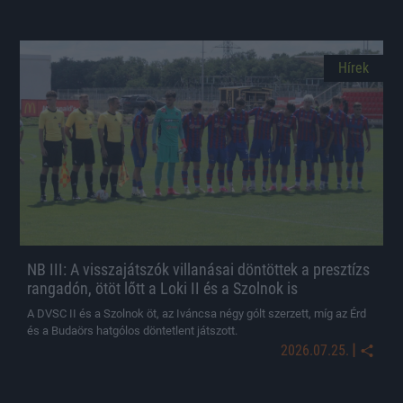
Hírek
NB III: A visszajátszók villanásai döntöttek a presztízs
rangadón, ötöt lőtt a Loki II és a Szolnok is
A DVSC II és a Szolnok öt, az Iváncsa négy gólt szerzett, míg az Érd
és a Budaörs hatgólos döntetlent játszott.
|
2026.07.25.