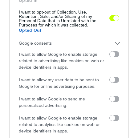
Opted In
I want to opt-out of Collection, Use,
Retention, Sale, and/or Sharing of my
Personal Data that Is Unrelated with the
Purposes for which it was collected.
Opted Out
NB III: Nyolcat vágott az MTK, kiütötték a Puskást –
Google consents
potyogtak a gólok vasárnap
Az MTK II nyolcat, a Haladás hatot, a Tatabánya négyet rúgott
I want to allow Google to enable storage
vasárnap, miközben a Honvéd II ötgólos meccsen maradt pont
related to advertising like cookies on web or
nélkül.
device identifiers in apps.
|
2026.08.09.
I want to allow my user data to be sent to
Google for online advertising purposes.
Hírek
I want to allow Google to send me
personalized advertising.
I want to allow Google to enable storage
related to analytics like cookies on web or
device identifiers in apps.