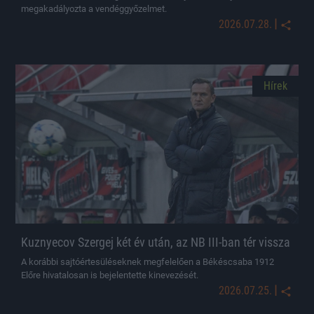
megakadályozta a vendéggyőzelmet.
|
2026.07.28.
Hírek
Kuznyecov Szergej két év után, az NB III-ban tér vissza
A korábbi sajtóértesüléseknek megfelelően a Békéscsaba 1912
Előre hivatalosan is bejelentette kinevezését.
|
2026.07.25.