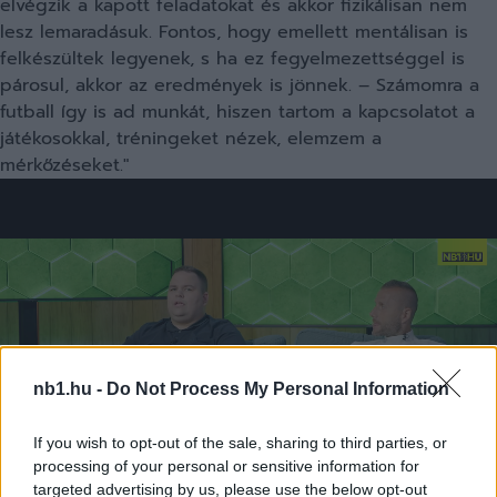
elvégzik a kapott feladatokat és akkor fizikálisan nem
lesz lemaradásuk. Fontos, hogy emellett mentálisan is
felkészültek legyenek, s ha ez fegyelmezettséggel is
párosul, akkor az eredmények is jönnek. – Számomra a
futball így is ad munkát, hiszen tartom a kapcsolatot a
játékosokkal, tréningeket nézek, elemzem a
mérkőzéseket."
nb1.hu -
Do Not Process My Personal Information
If you wish to opt-out of the sale, sharing to third parties, or
processing of your personal or sensitive information for
targeted advertising by us, please use the below opt-out