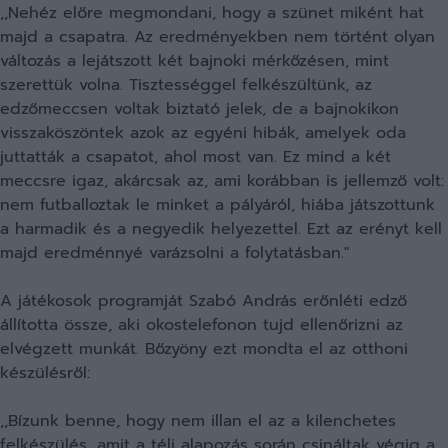
,,Nehéz előre megmondani, hogy a szünet miként hat
majd a csapatra. Az eredményekben nem történt olyan
változás a lejátszott két bajnoki mérkőzésen, mint
szerettük volna. Tisztességgel felkészültünk, az
edzőmeccsen voltak biztató jelek, de a bajnokikon
visszaköszöntek azok az egyéni hibák, amelyek oda
juttatták a csapatot, ahol most van. Ez mind a két
meccsre igaz, akárcsak az, ami korábban is jellemző volt:
nem futballoztak le minket a pályáról, hiába játszottunk
a harmadik és a negyedik helyezettel. Ezt az erényt kell
majd eredménnyé varázsolni a folytatásban."
A játékosok programját Szabó András erőnléti edző
állította össze, aki okostelefonon tujd ellenőrizni az
elvégzett munkát. Bőzyöny ezt mondta el az otthoni
készülésről:
,,Bízunk benne, hogy nem illan el az a kilenchetes
felkészülés, amit a téli alapozás során csináltak végig a