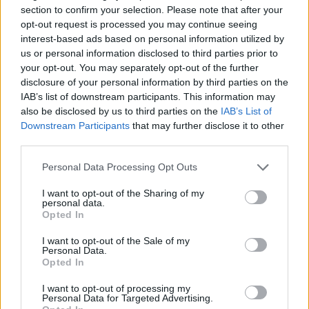
section to confirm your selection. Please note that after your
opt-out request is processed you may continue seeing
interest-based ads based on personal information utilized by
Remaining
-
0:14
Loaded
:
Pause
Unmute
Picture-
Full
0%
in-
us or personal information disclosed to third parties prior to
Picture
Time
your opt-out. You may separately opt-out of the further
Szöveg forrása: Balatonlelle
disclosure of your personal information by third parties on the
IAB’s list of downstream participants. This information may
also be disclosed by us to third parties on the
IAB’s List of
Downstream Participants
that may further disclose it to other
Megosztás:
third parties.
Please note that this website/app uses one or more Google
Personal Data Processing Opt Outs
services and may gather and store information including but
KAPCSOLÓDÓ HÍREK
not limited to your visit or usage behaviour. You may click to
I want to opt-out of the Sharing of my
personal data.
grant or deny consent to Google and its third-party tags to
Opted In
use your data for below specified purposes in below Google
consent section.
Hírek
I want to opt-out of the Sale of my
Personal Data.
Opted In
I want to opt-out of processing my
Personal Data for Targeted Advertising.