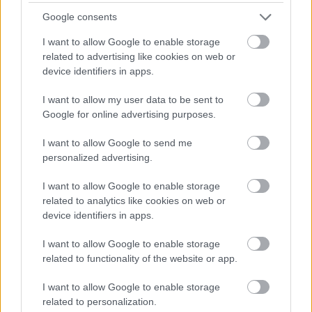
Az NB I-et, az NB II-t és az NB III-at is érinti a hétfői döntés.
|
Google consents
2026.08.03.
I want to allow Google to enable storage
related to advertising like cookies on web or
device identifiers in apps.
Hírek
I want to allow my user data to be sent to
Google for online advertising purposes.
I want to allow Google to send me
personalized advertising.
I want to allow Google to enable storage
related to analytics like cookies on web or
device identifiers in apps.
Hatalmas góllal mentettek pontot a Vasas ellen
I want to allow Google to enable storage
A Vasas II. vezetett Szegeden, de Rádai újabb bombája
related to functionality of the website or app.
megakadályozta a vendéggyőzelmet.
|
2026.07.28.
I want to allow Google to enable storage
related to personalization.