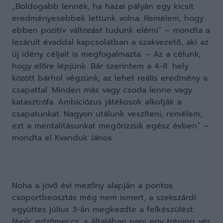
„Boldogabb lennék, ha hazai pályán egy kicsit
eredményesebbek lettünk volna. Remélem, hogy
ebben pozitív változást tudunk elérni” – mondta a
lezárult évaddal kapcsolatban a szakvezető, aki az
új idény céljait is megfogalmazta. – Az a célunk,
hogy előre lépjünk. Bár szerintem a 4-8. hely
között bárhol végzünk, az lehet reális eredmény a
csapattal. Minden más vagy csoda lenne vagy
katasztrófa. Ambiciózus játékosok alkotják a
csapatunkat. Nagyon utálunk veszíteni, remélem,
ezt a mentalitásunkat megőrizzük egész évben” –
mondta el Kvanduk János.
Noha a jövő évi mezőny alapján a pontos
csoportbeosztás még nem ismert, a szekszárdi
együttes július 3-án megkezdte a felkészülést.
Nyolc edzőmeccs, s általában napi egy tréning vér