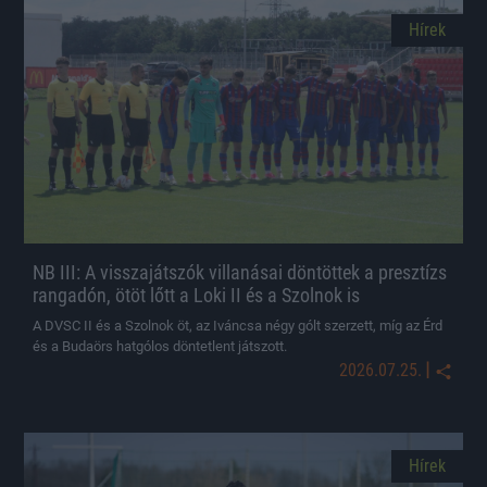
Hírek
NB III: A visszajátszók villanásai döntöttek a presztízs
rangadón, ötöt lőtt a Loki II és a Szolnok is
A DVSC II és a Szolnok öt, az Iváncsa négy gólt szerzett, míg az Érd
és a Budaörs hatgólos döntetlent játszott.
|
2026.07.25.
Hírek