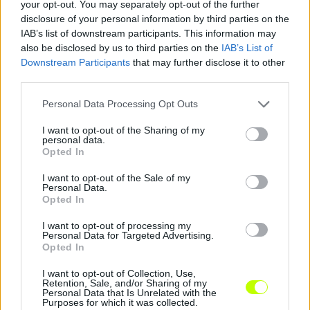
your opt-out. You may separately opt-out of the further
disclosure of your personal information by third parties on the
IAB’s list of downstream participants. This information may
Megosztás:
also be disclosed by us to third parties on the
IAB’s List of
Downstream Participants
that may further disclose it to other
third parties.
KAPCSOLÓDÓ HÍREK
Please note that this website/app uses one or more Google
Personal Data Processing Opt Outs
services and may gather and store information including but
not limited to your visit or usage behaviour. You may click to
I want to opt-out of the Sharing of my
personal data.
Hírek
grant or deny consent to Google and its third-party tags to
Opted In
use your data for below specified purposes in below Google
consent section.
I want to opt-out of the Sale of my
Personal Data.
Opted In
I want to opt-out of processing my
Personal Data for Targeted Advertising.
Opted In
I want to opt-out of Collection, Use,
Retention, Sale, and/or Sharing of my
Personal Data that Is Unrelated with the
MLSZ módosította a hétvégi forduló programját az
Purposes for which it was collected.