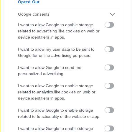
energiamegtakarítás miatt
Opted Out
Az NB I-et, az NB II-t és az NB III-at is érinti a hétfői döntés.
Google consents
|
2026.08.03.
I want to allow Google to enable storage
related to advertising like cookies on web or
device identifiers in apps.
Hírek
I want to allow my user data to be sent to
Google for online advertising purposes.
I want to allow Google to send me
personalized advertising.
I want to allow Google to enable storage
related to analytics like cookies on web or
device identifiers in apps.
Hatalmas góllal mentettek pontot a Vasas ellen
I want to allow Google to enable storage
A Vasas II. vezetett Szegeden, de Rádai újabb bombája
related to functionality of the website or app.
megakadályozta a vendéggyőzelmet.
|
2026.07.28.
I want to allow Google to enable storage