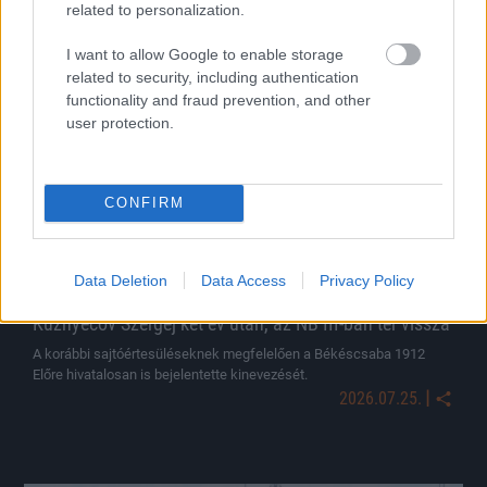
related to personalization.
I want to allow Google to enable storage
related to security, including authentication
Hírek
functionality and fraud prevention, and other
user protection.
CONFIRM
Data Deletion
Data Access
Privacy Policy
Kuznyecov Szergej két év után, az NB III-ban tér vissza
A korábbi sajtóértesüléseknek megfelelően a Békéscsaba 1912
Előre hivatalosan is bejelentette kinevezését.
|
2026.07.25.