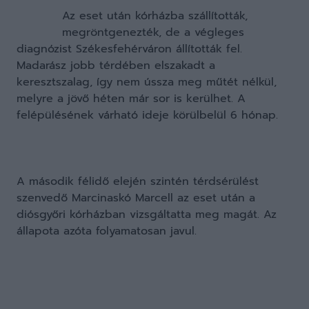
Az eset után kórházba szállították,
megröntgenezték, de a végleges
diagnózist Székesfehérváron állították fel.
Madarász jobb térdében elszakadt a
keresztszalag, így nem ússza meg műtét nélkül,
melyre a jövő héten már sor is kerülhet. A
felépülésének várható ideje körülbelül 6 hónap.
A második félidő elején szintén térdsérülést
szenvedő Marcinaskó Marcell az eset után a
diósgyőri kórházban vizsgáltatta meg magát. Az
állapota azóta folyamatosan javul.