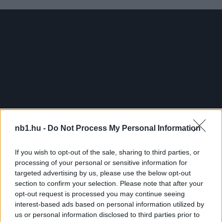
nb1.hu -
Do Not Process My Personal Information
If you wish to opt-out of the sale, sharing to third parties, or
processing of your personal or sensitive information for
targeted advertising by us, please use the below opt-out
Remaining
-
0:00
section to confirm your selection. Please note that after your
Loaded
:
Replay
Unmute
Picture-
Full
0%
in-
opt-out request is processed you may continue seeing
Picture
Time
Szöveg forrása: Putnok FC/Facebook
interest-based ads based on personal information utilized by
us or personal information disclosed to third parties prior to