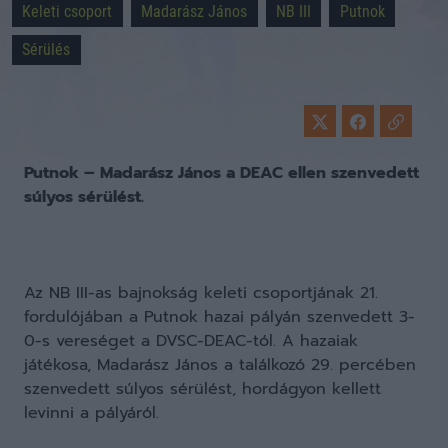
Keleti csoport
Madarász János
NB III
Putnok
Sérülés
Putnok – Madarász János a DEAC ellen szenvedett
súlyos sérülést.
Az NB III-as bajnokság keleti csoportjának 21.
fordulójában a Putnok hazai pályán szenvedett 3-
0-s vereséget a DVSC-DEAC-tól. A hazaiak
játékosa, Madarász János a találkozó 29. percében
szenvedett súlyos sérülést, hordágyon kellett
levinni a pályáról.