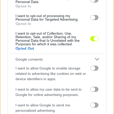
Personal Data.
Opted In
I want to opt-out of processing my
Hírek
Personal Data for Targeted Advertising.
Opted In
I want to opt-out of Collection, Use,
Retention, Sale, and/or Sharing of my
Personal Data that Is Unrelated with the
Purposes for which it was collected.
Opted Out
Google consents
I want to allow Google to enable storage
related to advertising like cookies on web or
Három meccs máris áldozatul esett az MLSZ rendkívüli
device identifiers in apps.
döntésének
Nem rendezik meg szombat este a DVTK–Szentlőrinc, és a
I want to allow my user data to be sent to
Mezőkövesd-Ajka NB II-es mérkőzést.
Google for online advertising purposes.
|
2026.08.01.
I want to allow Google to send me
personalized advertising.