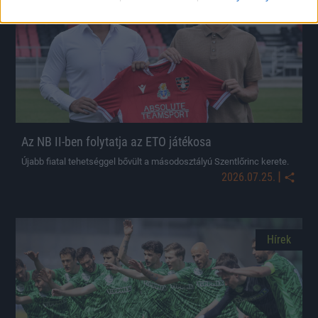
Az NB II-ben folytatja az ETO játékosa
Újabb fiatal tehetséggel bővült a másodosztályú Szentlőrinc kerete.
|
2026.07.25.
Hírek