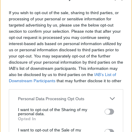
If you wish to opt-out of the sale, sharing to third parties, or
processing of your personal or sensitive information for
targeted advertising by us, please use the below opt-out
section to confirm your selection. Please note that after your
opt-out request is processed you may continue seeing
interest-based ads based on personal information utilized by
us or personal information disclosed to third parties prior to
your opt-out. You may separately opt-out of the further
disclosure of your personal information by third parties on the
IAB’s list of downstream participants. This information may
also be disclosed by us to third parties on the
IAB’s List of
Downstream Participants
that may further disclose it to other
Remaining
-
0:00
Loaded
:
Replay
Unmute
Picture-
Full
0%
in-
third parties.
Picture
Time
Please note that this website/app uses one or more Google
Personal Data Processing Opt Outs
services and may gather and store information including but
Megosztás:
not limited to your visit or usage behaviour. You may click to
I want to opt-out of the Sharing of my
personal data.
grant or deny consent to Google and its third-party tags to
Opted In
use your data for below specified purposes in below Google
KAPCSOLÓDÓ HÍREK
consent section.
I want to opt-out of the Sale of my