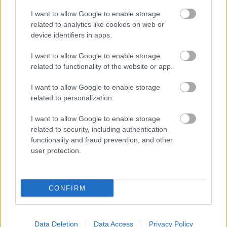
Hírek
I want to allow Google to enable storage
related to analytics like cookies on web or
device identifiers in apps.
I want to allow Google to enable storage
related to functionality of the website or app.
I want to allow Google to enable storage
related to personalization.
I want to allow Google to enable storage
NB II: A Gyirmót fordított, a Soroksár a hajrában nyert
related to security, including authentication
functionality and fraud prevention, and other
A Gyirmót FC Győr a korai sokk után fordítani tudott a Csákvár ellen,
míg a Soroksár egy hajrában szerzett fejesgóllal gyűjtötte be a három
user protection.
pontot.
|
2026.07.26.
CONFIRM
Hírek
Data Deletion
Data Access
Privacy Policy