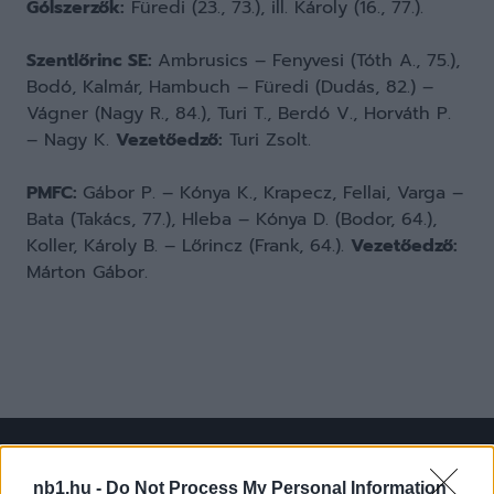
Gólszerzők:
Füredi (23., 73.), ill. Károly (16., 77.).
Szentlőrinc SE:
Ambrusics – Fenyvesi (Tóth A., 75.),
Bodó, Kalmár, Hambuch – Füredi (Dudás, 82.) –
Vágner (Nagy R., 84.), Turi T., Berdó V., Horváth P.
– Nagy K.
Vezetőedző:
Turi Zsolt.
PMFC:
Gábor P. – Kónya K., Krapecz, Fellai, Varga –
Bata (Takács, 77.), Hleba – Kónya D. (Bodor, 64.),
Koller, Károly B. – Lőrincz (Frank, 64.).
Vezetőedző:
Márton Gábor.
nb1.hu -
Do Not Process My Personal Information