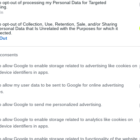
to opt-out of processing my Personal Data for Targeted
ing.
In
o opt-out of Collection, Use, Retention, Sale, and/or Sharing
ersonal Data that Is Unrelated with the Purposes for which it
lected.
Out
consents
Loaded
:
Unmute
0%
o allow Google to enable storage related to advertising like cookies on
evice identifiers in apps.
o allow my user data to be sent to Google for online advertising
s.
Megosztás:
to allow Google to send me personalized advertising.
KAPCSOLÓDÓ HÍREK
o allow Google to enable storage related to analytics like cookies on
evice identifiers in apps.
o allow Google to enable storage related to functionality of the website