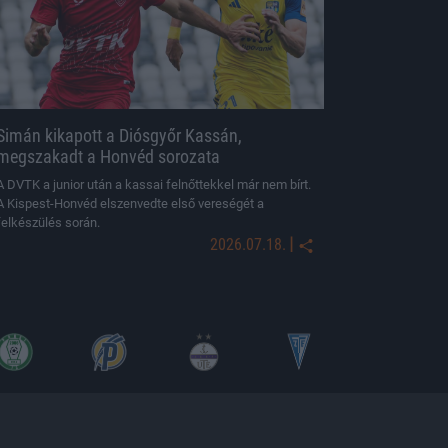
Simán kikapott a Diósgyőr Kassán,
megszakadt a Honvéd sorozata
A DVTK a junior után a kassai felnőttekkel már nem bírt.
A Kispest-Honvéd elszenvedte első vereségét a
felkészülés során.
|
2026.07.18.