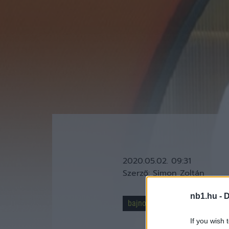
2020.05.02. 09:31
Szerző:
Simon Zoltán
nb1.hu -
D
bajnokság folytatása
Csák
If you wish 