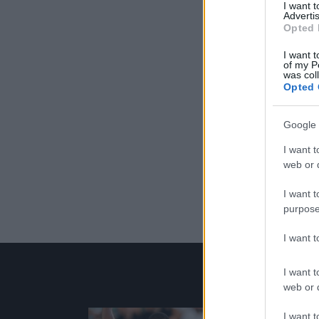
I want 
Advertis
Opted 
I want t
of my P
was col
Opted 
Google 
I want t
web or d
I want t
purpose
I want 
I want t
web or d
I want t