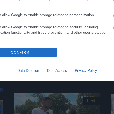
Hírek
o allow Google to enable storage related to personalization.
o allow Google to enable storage related to security, including
cation functionality and fraud prevention, and other user protection.
NB II: Négygólos döntetlen Karcagon,
CONFIRM
megvan a Nagykanizsa első győzelme
Két izgalmas mérkőzést is rendeztek az NB II-ben. A
Csákvár hazai pályán maradt pont nélkül, míg a Karcag
Data Deletion
Data Access
Privacy Policy
és a Soroksár fordulatos csatában remizett.
|
2026.08.02.
Hírek