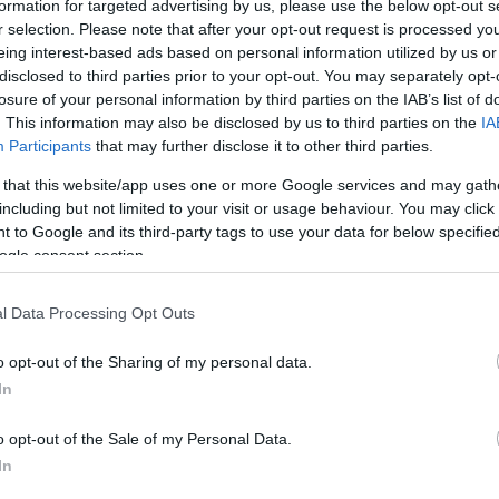
formation for targeted advertising by us, please use the below opt-out s
tt.
r selection. Please note that after your opt-out request is processed y
eing interest-based ads based on personal information utilized by us or
nfón Gulyás Gergely miniszter bejelentette, hogy május 4
disclosed to third parties prior to your opt-out. You may separately opt-
 a pályákra, felgyorsultak az események csapatunk háza t
losure of your personal information by third parties on the IAB’s list of
. This information may also be disclosed by us to third parties on the
IA
Participants
that may further disclose it to other third parties.
tokra bontva a keretet készültünk a lehetséges bajnoki fo
 Visinka Ede. – Most annyi lesz hétfőtől a változás, hogy
 that this website/app uses one or more Google services and may gath
özben folyamatosan tesztelik játékosainkat. Amennyiben
including but not limited to your visit or usage behaviour. You may click 
 teljes keret. A terveink szerint három felkészülési mérk
 to Google and its third-party tags to use your data for below specifi
ogle consent section.
e alapján talán május 24-én folytatódhat az NB II-es pon
l Data Processing Opt Outs
o opt-out of the Sharing of my personal data.
In
o opt-out of the Sale of my Personal Data.
In