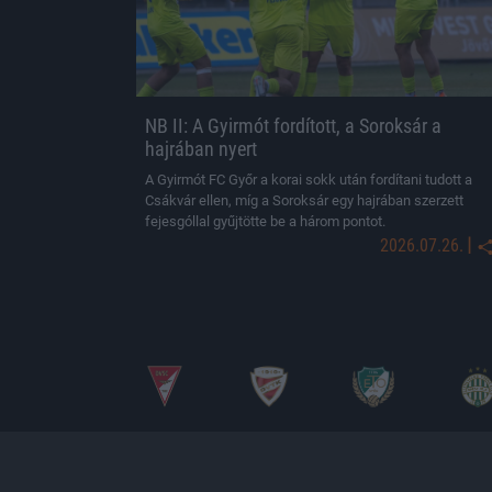
NB II: A Gyirmót fordított, a Soroksár a
hajrában nyert
A Gyirmót FC Győr a korai sokk után fordítani tudott a
Csákvár ellen, míg a Soroksár egy hajrában szerzett
fejesgóllal gyűjtötte be a három pontot.
|
2026.07.26.