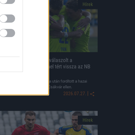
Hírek
A Gyirmót három góllal válaszolt a
villámrajtra, győzelemmel tért vissza az NB
II-be
Benkő első perces bombagólja után fordított a hazai
csapat, amely 3–1-re nyert a Csákvár ellen.
|
2026.07.27.
Hírek