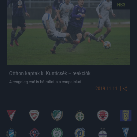
NB3
Otthon kaptak ki Kunticsék – reakciók
A rengeteg eső is hátráltatta a csapatokat.
|
2019.11.11.