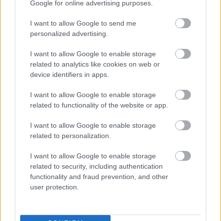
Google for online advertising purposes.
I want to allow Google to send me
personalized advertising.
I want to allow Google to enable storage
Vidi: visszatért a csapat egykori játékosa – reakciók
related to analytics like cookies on web or
Immáron játékosmegfigyelőként segítheti a klubot.
device identifiers in apps.
|
2022.09.06.
I want to allow Google to enable storage
related to functionality of the website or app.
I want to allow Google to enable storage
NB3
related to personalization.
I want to allow Google to enable storage
related to security, including authentication
functionality and fraud prevention, and other
user protection.