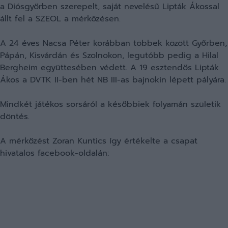
a Diósgyőrben szerepelt, saját nevelésű Lipták Ákossal
állt fel a SZEOL a mérkőzésen.
A 24 éves Nacsa Péter korábban többek között Győrben,
Pápán, Kisvárdán és Szolnokon, legutóbb pedig a Hilal
Bergheim együttesében védett. A 19 esztendős Lipták
Ákos a DVTK II-ben hét NB III-as bajnokin lépett pályára.
Mindkét játékos sorsáról a későbbiek folyamán születik
döntés.
A mérkőzést Zoran Kuntics így értékelte a csapat
hivatalos facebook-oldalán: