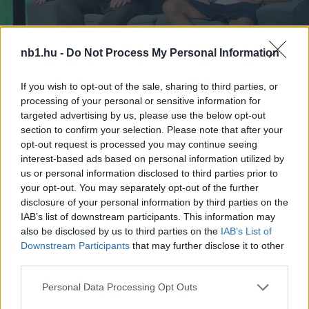
nb1.hu -
Do Not Process My Personal Information
If you wish to opt-out of the sale, sharing to third parties, or
Remaining
-
0:14
Loaded
:
Pause
Unmute
Picture-
Full
processing of your personal or sensitive information for
0%
in-
Picture
targeted advertising by us, please use the below opt-out
Time
Szöveg forrása: facebook.com/szeolsc
section to confirm your selection. Please note that after your
opt-out request is processed you may continue seeing
interest-based ads based on personal information utilized by
us or personal information disclosed to third parties prior to
your opt-out. You may separately opt-out of the further
Megosztás:
disclosure of your personal information by third parties on the
IAB’s list of downstream participants. This information may
also be disclosed by us to third parties on the
IAB’s List of
KAPCSOLÓDÓ HÍREK
Downstream Participants
that may further disclose it to other
third parties.
Please note that this website/app uses one or more Google
Personal Data Processing Opt Outs
Hírek
services and may gather and store information including but