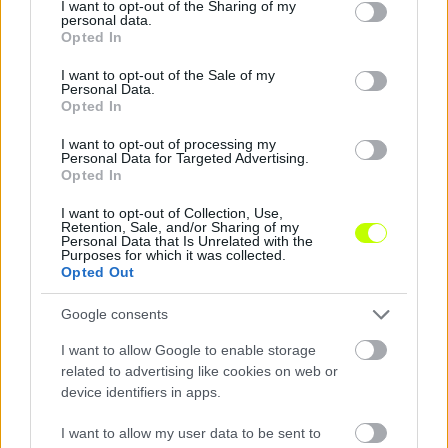
not limited to your visit or usage behaviour. You may click to
I want to opt-out of the Sharing of my
personal data.
grant or deny consent to Google and its third-party tags to
Opted In
use your data for below specified purposes in below Google
consent section.
I want to opt-out of the Sale of my
Personal Data.
Opted In
I want to opt-out of processing my
Personal Data for Targeted Advertising.
Opted In
Belsős infók jöttek a Fradi legújabb igazolásáról
I want to opt-out of Collection, Use,
Retention, Sale, and/or Sharing of my
Az FTC korábbi játékosa súgott Bamidele Yusufról.
Personal Data that Is Unrelated with the
|
2025.09.08.
Purposes for which it was collected.
Opted Out
Google consents
NB1
I want to allow Google to enable storage
related to advertising like cookies on web or
device identifiers in apps.
I want to allow my user data to be sent to