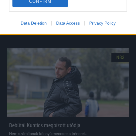
CONFIRM
Mosonmagyaróvár: távozott a kapus, eldőlt az edző
sorsa
Data Deletion
Data Access
Privacy Policy
Hivatalos bejelentések.
|
2022.01.09.
NB3
Debütál Kuntics megbízott utódja
Nem számítanak könnyű meccsre a trénerek.