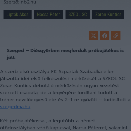
Szerző:
nb2.hu
Lipták Ákos
Nacsa Péter
SZEOL SC
Zoran Kuntics
Szeged – Diósgyőrben megfordult próbajátékos is
jött.
A szerb első osztályú FK Szpartak Szabadka ellen
játszotta idei első felkészülési mérkőzését a SZEOL SC:
Zoran Kuntics debütáló mérkőzésén ugyan vezetést
szerzett csapata, de a legvégére fordítani tudott a
tréner nevelőegyesülete és 2–1-re győzött – tudósított a
szegedma.hu
.
Két próbajátékossal, a legutóbb a német
ötödosztályban védő kapussal, Nacsa Péterrel, valamint