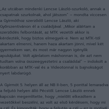
„Az utcában mindenki Lencse László-szurkoló, annak a
csapatnak szurkolnak, ahol játszom” – mondta viccesen
a Gyirmóthoz szerződő Lencse László, aki
Győrszentivánon él a családjával. „Mikor aláírtam a
szerződés felbontását, az MTK vezetői akkor is
kérdezték, hogy biztos elmegyek-e. Nem az MTK-tól
akartam elmenni, hanem haza akartam jönni, mivel két
gyermekem van, és most már nagyon igénylik
apukájukat. Volt ajánlatom máshonnan is, de azt nem
tudtam volna összeegyeztetni a családdal” – indokolt a
korábban az MTK-val és a Videotonnal is bajnokságot
nyert labdarúgó.
A Gyirmót 5. helyen áll az NB II-ben, 5 ponttal lemaradva
a feljutó helyen álló Pécstől. Lencse László ennek
kapcsán megemlítette, hogy „mielőtt elkezdtem a
vezetőkkel beszélni, az volt az első kérdésem, hogy mi
a cél. És kimondták, hogy a feljutás a cél – ez is motivál,