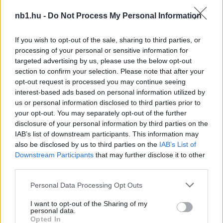
nb1.hu -
Do Not Process My Personal Information
If you wish to opt-out of the sale, sharing to third parties, or
processing of your personal or sensitive information for
targeted advertising by us, please use the below opt-out
section to confirm your selection. Please note that after your
opt-out request is processed you may continue seeing
interest-based ads based on personal information utilized by
us or personal information disclosed to third parties prior to
your opt-out. You may separately opt-out of the further
disclosure of your personal information by third parties on the
IAB’s list of downstream participants. This information may
also be disclosed by us to third parties on the
IAB’s List of
Remaining
-
0:14
Loaded
:
Pause
Unmute
Picture-
Full
Downstream Participants
that may further disclose it to other
0%
in-
Picture
Time
third parties.
Szöveg forrása: mtkbudapest.hu
Please note that this website/app uses one or more Google
Personal Data Processing Opt Outs
services and may gather and store information including but
not limited to your visit or usage behaviour. You may click to
I want to opt-out of the Sharing of my
personal data.
grant or deny consent to Google and its third-party tags to
Megosztás:
Opted In