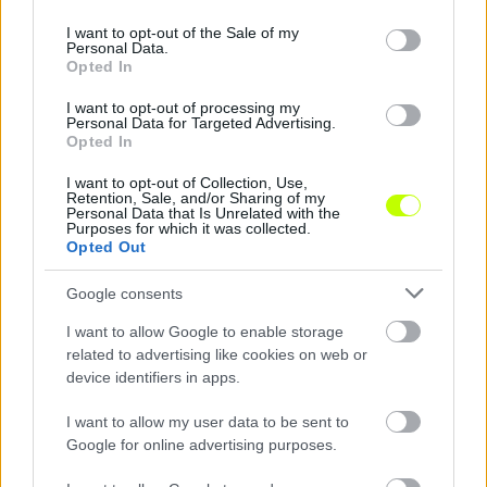
use your data for below specified purposes in below Google
consent section.
I want to opt-out of the Sale of my
Personal Data.
KAPCSOLÓDÓ HÍREK
Opted In
I want to opt-out of processing my
Personal Data for Targeted Advertising.
Opted In
Hírek
I want to opt-out of Collection, Use,
Retention, Sale, and/or Sharing of my
Personal Data that Is Unrelated with the
Purposes for which it was collected.
Opted Out
Google consents
I want to allow Google to enable storage
related to advertising like cookies on web or
device identifiers in apps.
NB II: Először nyert a KTE, 9 emberrel javított a Vidi
I want to allow my user data to be sent to
Az NB II 2026–2027-es idényének 3. fordulójában a szombati
Google for online advertising purposes.
mérkőzések eredményei, gólszerzői és legfontosabb történései egy
helyen.