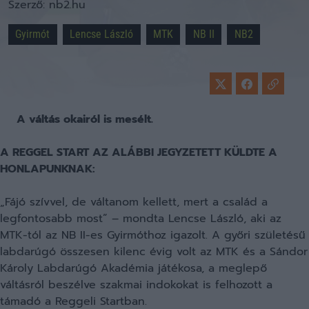
Szerző:
nb2.hu
Gyirmót
Lencse László
MTK
NB II
NB2
A váltás okairól is mesélt.
A REGGEL START AZ ALÁBBI JEGYZETETT KÜLDTE A
HONLAPUNKNAK:
„Fájó szívvel, de váltanom kellett, mert a család a
legfontosabb most” – mondta Lencse László, aki az
MTK-tól az NB II-es Gyirmóthoz igazolt. A győri születésű
labdarúgó összesen kilenc évig volt az MTK és a Sándor
Károly Labdarúgó Akadémia játékosa, a meglepő
váltásról beszélve szakmai indokokat is felhozott a
támadó a Reggeli Startban.