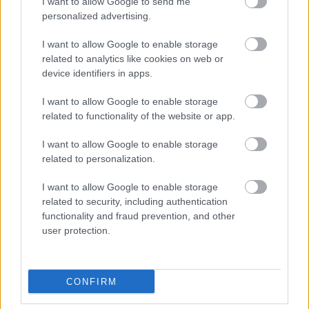
|
I want to allow Google to send me
2026.08.08.
personalized advertising.
I want to allow Google to enable storage
related to analytics like cookies on web or
device identifiers in apps.
Hírek
I want to allow Google to enable storage
related to functionality of the website or app.
I want to allow Google to enable storage
related to personalization.
I want to allow Google to enable storage
related to security, including authentication
functionality and fraud prevention, and other
user protection.
Pinezits bosszús a „szétvideózott” bekapott gól miatt,
Babó szerint jó reklámot kapott a bajnokság
Pinezits Máté egyszerre volt bosszús és büszke, Babó Levente pedig
a csapata küzdőszellemét emelte ki a pénteki rangadó után.
CONFIRM
|
2026.08.08.