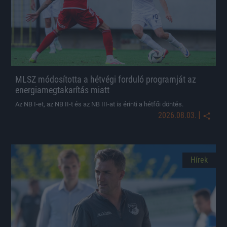
MLSZ módosította a hétvégi forduló programját az
energiamegtakarítás miatt
Az NB I-et, az NB II-t és az NB III-at is érinti a hétfői döntés.
|
2026.08.03.
Hírek