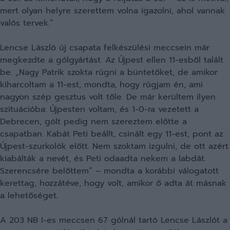
mert olyan helyre szerettem volna igazolni, ahol vannak
valós tervek.”
Lencse László új csapata felkészülési meccsein már
megkezdte a gólgyártást. Az Újpest ellen 11-esből talált
be. „Nagy Patrik szokta rúgni a büntetőket, de amikor
kiharcoltam a 11-est, mondta, hogy rúgjam én, ami
nagyon szép gesztus volt tőle. De már kerültem ilyen
szituációba: Újpesten voltam, és 1-0-ra vezetett a
Debrecen, gólt pedig nem szereztem előtte a
csapatban. Kabát Peti beállt, csinált egy 11-est, pont az
Újpest-szurkolók előtt. Nem szoktam izgulni, de ott azért
kiabálták a nevét, és Peti odaadta nekem a labdát.
Szerencsére belőttem” – mondta a korábbi válogatott
kerettag, hozzátéve, hogy volt, amikor ő adta át másnak
a lehetőséget.
A 203 NB I-es meccsen 67 gólnál tartó Lencse Lászlót a