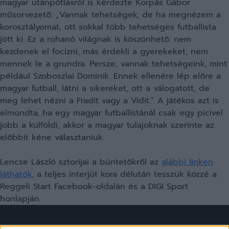
magyar utánpótlásról is kérdezte Korpás Gábor
műsorvezető: „Vannak tehetségek, de ha megnézem a
korosztályomat, ott sokkal több tehetséges futballista
jött ki. Ez a rohanó világnak is köszönhető: nem
kezdenek el focizni, más érdekli a gyerekeket, nem
mennek le a grundra. Persze, vannak tehetségeink, mint
például Szoboszlai Dominik. Ennek ellenére lép előre a
magyar futball, látni a sikereket, ott a válogatott, de
meg lehet nézni a Fradit vagy a Vidit.” A játékos azt is
elmondta, ha egy magyar futballistánál csak egy picivel
jobb a külföldi, akkor a magyar tulajoknak szerinte az
előbbit kéne választaniuk.
Lencse László sztorijai a büntetőkről az
alábbi linken
láthatók
, a teljes interjút kora délután tesszük közzé a
Reggeli Start Facebook-oldalán és a DIGI Sport
honlapján.