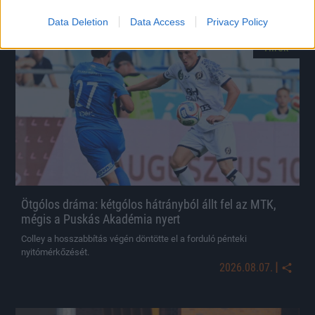
Data Deletion
Data Access
Privacy Policy
Hírek
Ötgólos dráma: kétgólos hátrányból állt fel az MTK,
mégis a Puskás Akadémia nyert
Colley a hosszabbítás végén döntötte el a forduló pénteki
nyitómérkőzését.
|
2026.08.07.