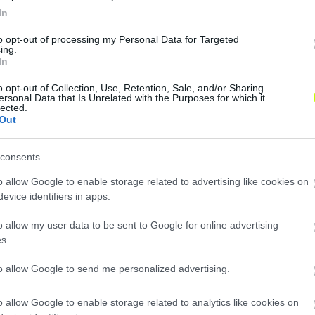
végignézi NB II-es pályafutásomat, láthatja, hogy mindig
In
to opt-out of processing my Personal Data for Targeted
ing.
In
yok, úgyhogy nem szeretnék ezzel konkrétan foglalkozni, 
 után úgy jövünk le a pályáról, hogy a csapat jó eredm
o opt-out of Collection, Use, Retention, Sale, and/or Sharing
ersonal Data that Is Unrelated with the Purposes for which it
 elégedett leszek. Nyilván csatárként az a legfontosabb
lected.
Out
 támadó lelkének. De ha sikeres velem a csapat és mond
patot, akkor is elégedett leszek. Első és legfontosabb 
ai közül korábban senkivel sem futballoztam együtt, ellen
consents
 a beilleszkedésemmel.
o allow Google to enable storage related to advertising like cookies on
evice identifiers in apps.
t megszereznünk Lencse Lászlót, már karácsony körül me
 – Nem volt egyszerű, de küzdöttünk érte, hiszen benne v
o allow my user data to be sent to Google for online advertising
dja, mi az NB II-.ben futballozni és sok gólt szerezni – re
s.
k még játékosokat igazolni és komoly erősítésekkel elérni 
to allow Google to send me personalized advertising.
o allow Google to enable storage related to analytics like cookies on