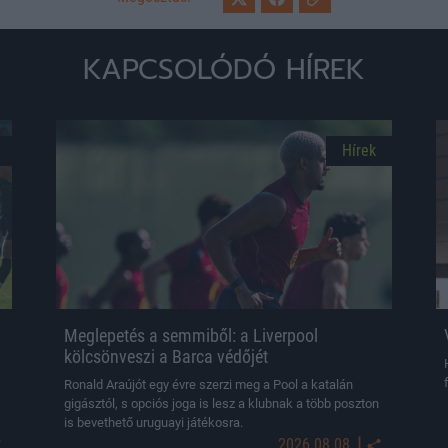
KAPCSOLÓDÓ HÍREK
Hírek
Meglepetés a semmiből: a Liverpool
kölcsönveszi a Barca védőjét
Ronald Araújót egy évre szerzi meg a Pool a katalán
gigásztól, s opciós joga is lesz a klubnak a több poszton
is bevethető uruguayi játékosra.
|
2026.08.08.