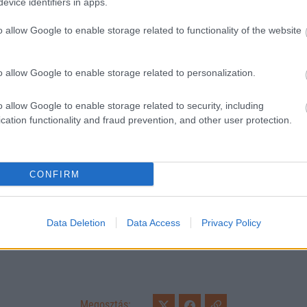
evice identifiers in apps.
o allow Google to enable storage related to functionality of the website
o allow Google to enable storage related to personalization.
o allow Google to enable storage related to security, including
cation functionality and fraud prevention, and other user protection.
CONFIRM
Loaded
:
Unmute
0%
er Tamás/vaol.hu
Data Deletion
Data Access
Privacy Policy
Megosztás: