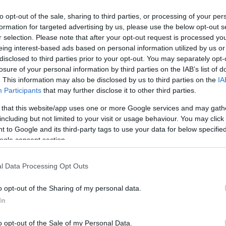
-ligában hat mérkőzésen lépett pályára, a Bajnokok Ligáj
csen futballozott és két gólt is szerzett. Korábban sze
to opt-out of the sale, sharing to third parties, or processing of your per
orck kapitánysága idején 2016-ban válogatott kerettag is
formation for targeted advertising by us, please use the below opt-out s
r selection. Please note that after your opt-out request is processed y
után sikerült Szombathelyre csábítania Séllei Árpád ügyv
eing interest-based ads based on personal information utilized by us or
disclosed to third parties prior to your opt-out. You may separately opt-
fél évre szóló szerződését, majd délelőtt már újdonsült tá
losure of your personal information by third parties on the IAB’s list of
. This information may also be disclosed by us to third parties on the
IA
em a Haladásnál, ám akkor még maradtam Gyirmóton – mo
Participants
that may further disclose it to other third parties.
n – Ősszel viszont sanos kevesebbet játszottam az NB I-b
lyen – és fel is vették velem a kapcsolatot. Jólesett, 
 that this website/app uses one or more Google services and may gath
including but not limited to your visit or usage behaviour. You may click 
 voltak és mindenképpen szerették volna, hogy Szombathe
 to Google and its third-party tags to use your data for below specifi
ésemben.
ogle consent section.
aladással kapcsolatban?
l Data Processing Opt Outs
, hogy nagyon nehéz itt ellenfélként futballozni. Mindig
 számú és lelkes szurkolótábor támogatott. Persze vann
o opt-out of the Sharing of my personal data.
nem a Haladás ellen.
In
id?
o opt-out of the Sale of my Personal Data.