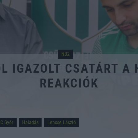
NB2
ŐL IGAZOLT CSATÁRT A
REAKCIÓK
FC Győr
Haladás
Lencse László