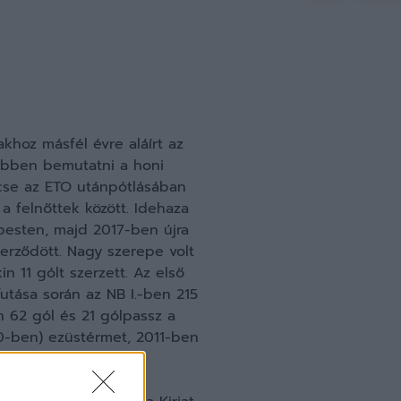
khoz másfél évre aláírt az
sebben bemutatni a honi
encse az ETO utánpótlásában
 felnőttek között. Idehaza
pesten, majd 2017-ben újra
erződött. Nagy szerepe volt
n 11 gólt szerzett. Az első
utása során az NB I.-ben 215
n 62 gól és 21 gólpassz a
0-ben) ezüstérmet, 2011-ben
 Ironi Kirjat Smóna
közi kupaporondon is