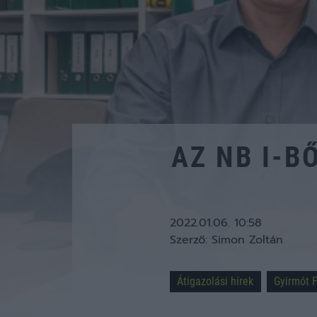
AZ NB I-B
2022.01.06. 10:58
Szerző:
Simon Zoltán
Átigazolási hírek
Gyirmót 