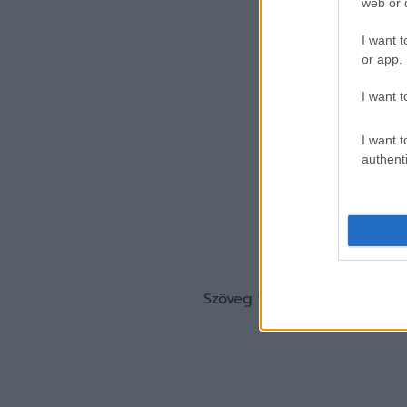
web or d
I want t
or app.
I want t
I want t
authenti
Szöveg forrása: Haladás Ung