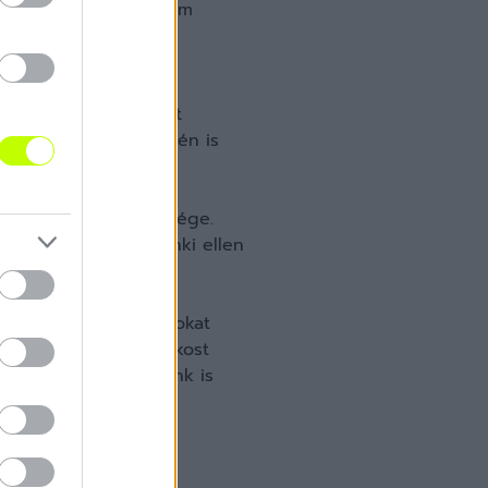
 az NB I.-ért küzdöttem
ígérgetni. Inkább azt
ényt ér el és ehhez én is
 feladatom, hogy gólt
juk egy-egy meccsen
a csapat eredményessége.
félként szinte mindenki ellen
gkezdtük a tárgyalásokat
an a gól. Olyan játékost
méljük tavasszal nálunk is
a céljainkat.