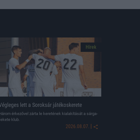
Hírek
Végleges lett a Soroksár játékoskerete
Három érkezővel zárta le keretének kialakítását a sárga-
fekete klub.
|
2026.08.07.