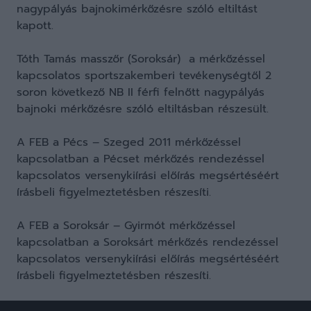
nagypályás bajnokimérkőzésre szóló eltiltást
kapott.
Tóth Tamás masszőr (Soroksár) a mérkőzéssel
kapcsolatos sportszakemberi tevékenységtől 2
soron következő NB II férfi felnőtt nagypályás
bajnoki mérkőzésre szóló eltiltásban részesült.
A FEB a Pécs – Szeged 2011 mérkőzéssel
kapcsolatban a Pécset mérkőzés rendezéssel
kapcsolatos versenykiírási előírás megsértéséért
írásbeli figyelmeztetésben részesíti.
A FEB a Soroksár – Gyirmót mérkőzéssel
kapcsolatban a Soroksárt mérkőzés rendezéssel
kapcsolatos versenykiírási előírás megsértéséért
írásbeli figyelmeztetésben részesíti.