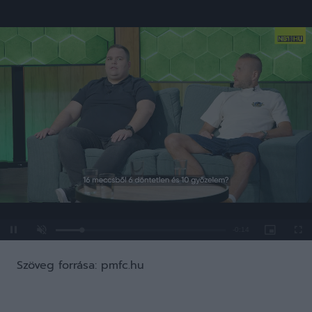
Loaded
:
Unmute
0%
Szöveg forrása: pmfc.hu