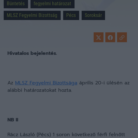
Büntetés
fegyelmi határozat
MLSZ Fegyelmi Bizottság
Pécs
Soroksár
Hivatalos bejelentés.
Az
MLSZ Fegyelmi Bizottsága
április 20-i ülésén az
alábbi határozatokat hozta.
NB II
Rácz László (Pécs) 1 soron következő férfi felnőtt