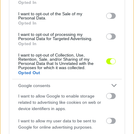
Opted In
|
2026.08.06.
use your data for below specified purposes in below Google
consent section.
I want to opt-out of the Sale of my
Personal Data.
Opted In
Hírek
I want to opt-out of processing my
Personal Data for Targeted Advertising.
Opted In
I want to opt-out of Collection, Use,
Retention, Sale, and/or Sharing of my
Personal Data that Is Unrelated with the
Purposes for which it was collected.
Opted Out
Google consents
I want to allow Google to enable storage
A Ferencváros ellenfele súlyos UEFA-büntetést kapott
related to advertising like cookies on web or
A lengyel klub visszavágóján egy teljes lelátó zárva marad.
device identifiers in apps.
|
2026.08.04.
I want to allow my user data to be sent to
Google for online advertising purposes.