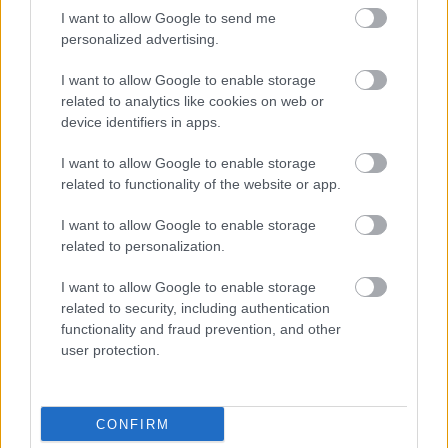
I want to allow Google to send me
Hírek
personalized advertising.
I want to allow Google to enable storage
related to analytics like cookies on web or
device identifiers in apps.
I want to allow Google to enable storage
related to functionality of the website or app.
I want to allow Google to enable storage
related to personalization.
NB II: Négygólos döntetlen Karcagon, megvan a
Nagykanizsa első győzelme
I want to allow Google to enable storage
related to security, including authentication
Két izgalmas mérkőzést is rendeztek az NB II-ben. A Csákvár hazai
functionality and fraud prevention, and other
pályán maradt pont nélkül, míg a Karcag és a Soroksár fordulatos
user protection.
csatában remizett.
|
2026.08.02.
CONFIRM