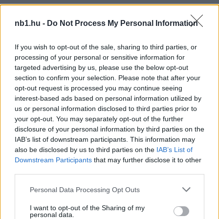
Megosztás:
nb1.hu -
Do Not Process My Personal Information
KAPCSOLÓDÓ HÍREK
If you wish to opt-out of the sale, sharing to third parties, or
processing of your personal or sensitive information for
targeted advertising by us, please use the below opt-out
section to confirm your selection. Please note that after your
Hírek
opt-out request is processed you may continue seeing
interest-based ads based on personal information utilized by
us or personal information disclosed to third parties prior to
your opt-out. You may separately opt-out of the further
disclosure of your personal information by third parties on the
IAB’s list of downstream participants. This information may
also be disclosed by us to third parties on the
IAB’s List of
Downstream Participants
that may further disclose it to other
third parties.
Please note that this website/app uses one or more Google
Personal Data Processing Opt Outs
Az MTK-ZTE után is lesújtott a Fegyelmi Bizottság
services and may gather and store information including but
not limited to your visit or usage behaviour. You may click to
I want to opt-out of the Sharing of my
Az MLSZ Fegyelmi Bizottsága az NB I-től a Magyar Kupáig több
personal data.
ügyben is határozott.
grant or deny consent to Google and its third-party tags to