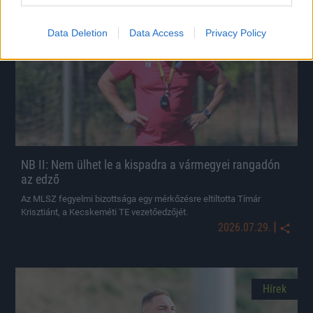
Hírek
Data Deletion
Data Access
Privacy Policy
NB II: Nem ülhet le a kispadra a vármegyei rangadón
az edző
Az MLSZ fegyelmi bizottsága egy mérkőzésre eltiltotta Tímár
Krisztiánt, a Kecskeméti TE vezetőedzőjét.
|
2026.07.29.
Hírek