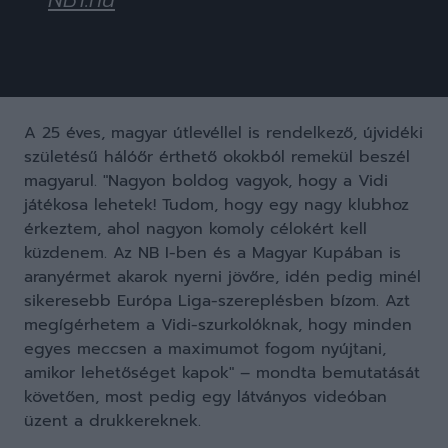
A 25 éves, magyar útlevéllel is rendelkező, újvidéki
születésű hálóőr érthető okokból remekül beszél
magyarul. "Nagyon boldog vagyok, hogy a Vidi
játékosa lehetek! Tudom, hogy egy nagy klubhoz
érkeztem, ahol nagyon komoly célokért kell
küzdenem. Az NB I-ben és a Magyar Kupában is
aranyérmet akarok nyerni jövőre, idén pedig minél
sikeresebb Európa Liga-szereplésben bízom. Azt
megígérhetem a Vidi-szurkolóknak, hogy minden
egyes meccsen a maximumot fogom nyújtani,
amikor lehetőséget kapok" – mondta bemutatását
követően, most pedig egy látványos videóban
üzent a drukkereknek.