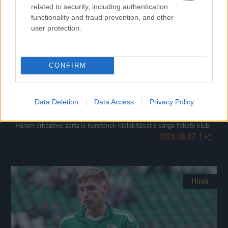
related to security, including authentication
functionality and fraud prevention, and other
user protection.
CONFIRM
Data Deletion
Data Access
Privacy Policy
Végleges lett a Soroksár játékoskerete
Három érkezővel zárta le keretének kialakítását a sárga-fekete klub.
|
2026.08.07.
Hírek