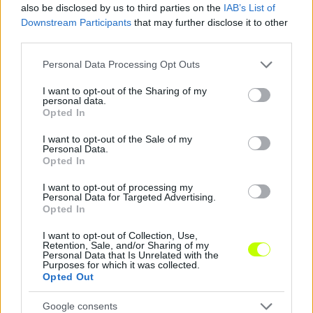
KAPCSOLÓDÓ HÍREK
also be disclosed by us to third parties on the
IAB’s List of
Downstream Participants
that may further disclose it to other
third parties.
Hírek
Please note that this website/app uses one or more Google
Personal Data Processing Opt Outs
services and may gather and store information including but
not limited to your visit or usage behaviour. You may click to
I want to opt-out of the Sharing of my
personal data.
grant or deny consent to Google and its third-party tags to
Opted In
use your data for below specified purposes in below Google
consent section.
I want to opt-out of the Sale of my
Personal Data.
Opted In
I want to opt-out of processing my
Personal Data for Targeted Advertising.
Opted In
Hosszabbított a Honvéd külföldre vágyó fiatal
tehetsége
I want to opt-out of Collection, Use,
Retention, Sale, and/or Sharing of my
Három évvel hosszabbított a Kispest-Honvéddal a mindössze 17
Personal Data that Is Unrelated with the
Purposes for which it was collected.
éves Kovács Erik, aki már 16 évesen bemutatkozott az első
Opted Out
csapatban.
|
2026.08.08.
Google consents