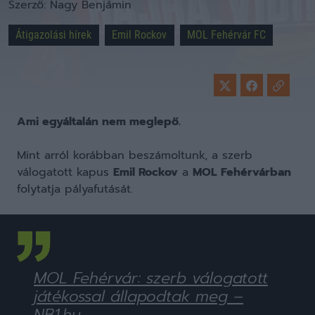
Szerző:
Nagy Benjámin
Átigazolási hírek
Emil Rockov
MOL Fehérvár FC
Ami egyáltalán nem meglepő.
Mint arról korábban beszámoltunk, a szerb
válogatott kapus
Emil Rockov
a
MOL Fehérvárban
folytatja pályafutását.
MOL Fehérvár: szerb válogatott
játékossal állapodtak meg –
NB1.hu