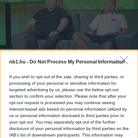
nb1.hu -
Do Not Process My Personal Information
Remaining
-
0:14
If you wish to opt-out of the sale, sharing to third parties, or
Loaded
:
Pause
Unmute
Picture-
Full
0%
in-
processing of your personal or sensitive information for
Picture
Time
targeted advertising by us, please use the below opt-out
Szöveg forrása: molfehervarfc.hu
section to confirm your selection. Please note that after your
opt-out request is processed you may continue seeing
interest-based ads based on personal information utilized by
us or personal information disclosed to third parties prior to
Megosztás:
your opt-out. You may separately opt-out of the further
disclosure of your personal information by third parties on the
IAB’s list of downstream participants. This information may