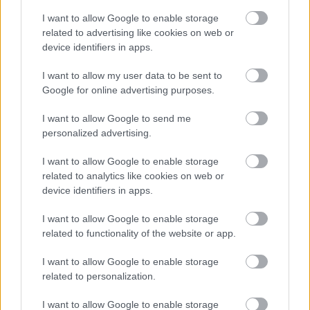
I want to allow Google to enable storage
Hírek
related to advertising like cookies on web or
device identifiers in apps.
I want to allow my user data to be sent to
Google for online advertising purposes.
I want to allow Google to send me
personalized advertising.
I want to allow Google to enable storage
related to analytics like cookies on web or
Meglepetés a semmiből: a Liverpool kölcsönveszi a
device identifiers in apps.
Barca védőjét
Ronald Araújót egy évre szerzi meg a Pool a katalán gigásztól, s
I want to allow Google to enable storage
opciós joga is lesz a klubnak a több poszton is bevethető uruguayi
related to functionality of the website or app.
játékosra.
|
2026.08.08.
I want to allow Google to enable storage
related to personalization.
I want to allow Google to enable storage
Hírek