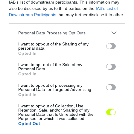
IAB’s list of downstream participants. This information may
also be disclosed by us to third parties on the
IAB’s List of
Downstream Participants
that may further disclose it to other
Megosztás:
third parties.
Please note that this website/app uses one or more Google
Personal Data Processing Opt Outs
KAPCSOLÓDÓ HÍREK
services and may gather and store information including but
not limited to your visit or usage behaviour. You may click to
I want to opt-out of the Sharing of my
personal data.
grant or deny consent to Google and its third-party tags to
Opted In
use your data for below specified purposes in below Google
Hírek
consent section.
I want to opt-out of the Sale of my
Personal Data.
Opted In
I want to opt-out of processing my
Personal Data for Targeted Advertising.
Opted In
I want to opt-out of Collection, Use,
Retention, Sale, and/or Sharing of my
Personal Data that Is Unrelated with the
Purposes for which it was collected.
Opted Out
Az Újpestről szinte elkergetett tréner elmondta, hol
dolgozna szívesen