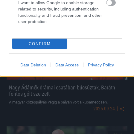
I want to allow Google to enable storage
related to security, including authentication
functionality and fraud prevention, and other
Hírek
user protection.
CONFIRM
Data Deletion
Data Access
Privacy Policy
Nagy Ádámék drámai csatában búcsúztak, Baráth
fontos gólt szerzett
A magyar középpályás végig a pályán volt a kupameccsen.
|
2025.09.24.