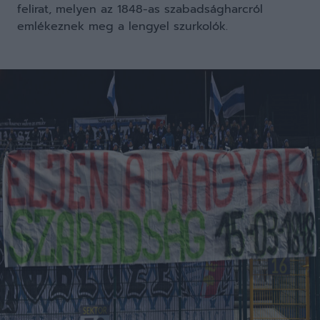
felirat, melyen az 1848-as szabadságharcról
emlékeznek meg a lengyel szurkolók.