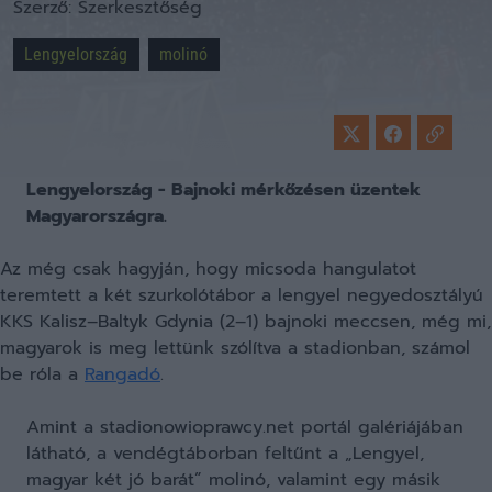
Szerző:
Szerkesztőség
Lengyelország
molinó
Lengyelország - Bajnoki mérkőzésen üzentek
Magyarországra.
Az még csak hagyján, hogy micsoda hangulatot
teremtett a két szurkolótábor a lengyel negyedosztályú
KKS Kalisz–Baltyk Gdynia (2–1) bajnoki meccsen, még mi,
magyarok is meg lettünk szólítva a stadionban, számol
be róla a
Rangadó
.
Amint a stadionowioprawcy.net portál galériájában
látható, a vendégtáborban feltűnt a „Lengyel,
magyar két jó barát” molinó, valamint egy másik