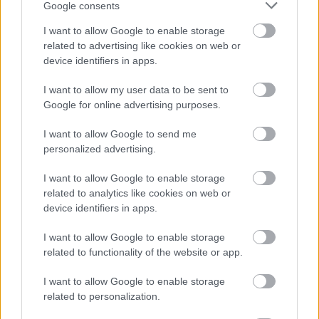
Google consents
Bartosz Grzelakot a vb-pótselejtezők kapcsán interjúvolták meg.
I want to allow Google to enable storage
|
2026.04.02.
related to advertising like cookies on web or
device identifiers in apps.
I want to allow my user data to be sent to
Hírek
Google for online advertising purposes.
I want to allow Google to send me
personalized advertising.
I want to allow Google to enable storage
related to analytics like cookies on web or
device identifiers in apps.
I want to allow Google to enable storage
related to functionality of the website or app.
A magyar támadó pazar ollózását választották az év
góljának
I want to allow Google to enable storage
Idén nyáron szerződött Lengyelországba az MTK-tól.
related to personalization.
|
2025.12.19.