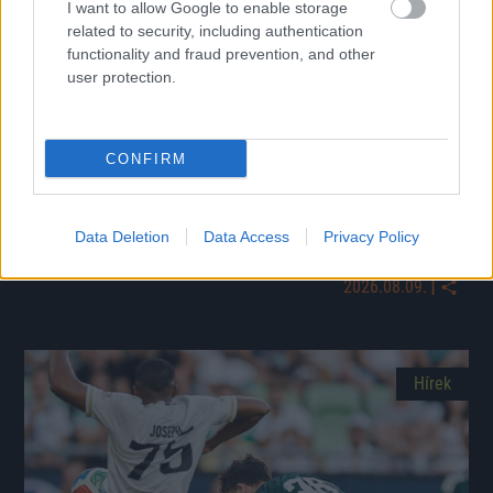
I want to allow Google to enable storage
related to security, including authentication
functionality and fraud prevention, and other
user protection.
CONFIRM
Mourinho elárulta, miért volt különösen hasznos nekik
a Fradi elleni meccs
A Real Madrid 2–1-re nyert Budapesten, de a lefújás után José
Data Deletion
Data Access
Privacy Policy
Mourinho szavai legalább annyira szóltak a Fradiról, mint saját
csapatáról.
|
2026.08.09.
Hírek