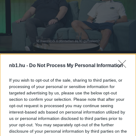
Remaining
-
0:14
Loaded
:
Pause
Unmute
Picture-
Full
nb1.hu -
Do Not Process My Personal Information
0%
in-
Picture
Time
If you wish to opt-out of the sale, sharing to third parties, or
processing of your personal or sensitive information for
Megosztás:
targeted advertising by us, please use the below opt-out
section to confirm your selection. Please note that after your
opt-out request is processed you may continue seeing
KAPCSOLÓDÓ HÍREK
interest-based ads based on personal information utilized by
us or personal information disclosed to third parties prior to
your opt-out. You may separately opt-out of the further
disclosure of your personal information by third parties on the