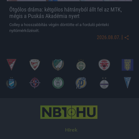
Ötgólos dráma: kétgólos hátrányból állt fel az MTK,
mégis a Puskás Akadémia nyert
Colley a hosszabbítás végén döntötte el a forduló pénteki
nyitómérkőzését.
|
2026.08.07.
Hírek