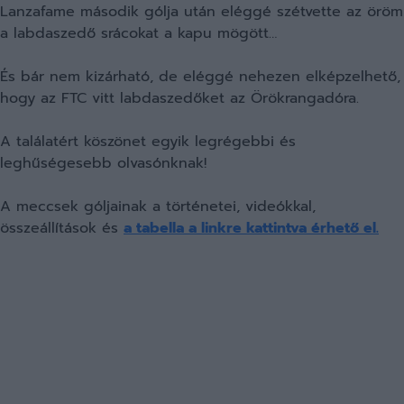
Lanzafame második gólja után eléggé szétvette az öröm
a labdaszedő srácokat a kapu mögött…
És bár nem kizárható, de eléggé nehezen elképzelhető,
hogy az FTC vitt labdaszedőket az Örökrangadóra.
A találatért köszönet egyik legrégebbi és
leghűségesebb olvasónknak!
A meccsek góljainak a történetei, videókkal,
összeállítások és
a tabella a linkre kattintva érhető el.