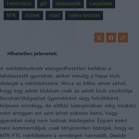
Ferencváros
gól
labdaszedők
Lanzafame
MTK
örülnek
videó
videós tartalom
Hihetetlen jelenetek.
A mérkőzéseknek elengedhetetlen kellékei a
labdaszedő gyerekek, akiket mindig a hazai klub
delegál a mérkőzésekre. Nincs az kőbe vésve sehol,
hogy egy adott klubban csak az adott klub szurkolója
focizhat/dolgozhat (gyerekként vagy felnőttként,
teljesen mindegy, de előbbi kategóriában még inkább),
mint ahogyan azt sem lehet számon kérni, hogy
gyerekek még nem tudnak mérlegelni. Éppen ezért
nem kommentáljuk, csak tényszerűen közöljük, hogy az
MTK-FTC mérkőzésen a vendégek harmadik, Davide