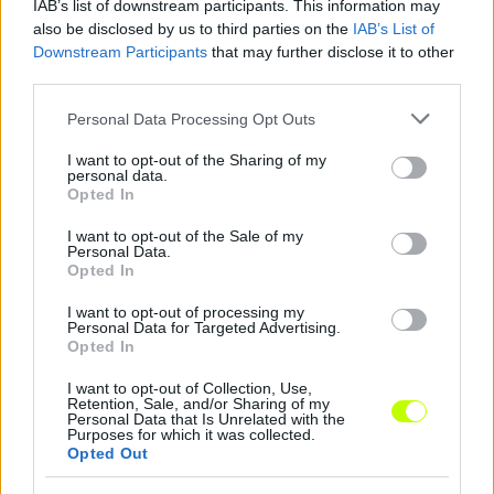
Hírek
IAB’s list of downstream participants. This information may
also be disclosed by us to third parties on the
IAB’s List of
Downstream Participants
that may further disclose it to other
third parties.
Please note that this website/app uses one or more Google
Personal Data Processing Opt Outs
services and may gather and store information including but
not limited to your visit or usage behaviour. You may click to
I want to opt-out of the Sharing of my
personal data.
grant or deny consent to Google and its third-party tags to
Opted In
use your data for below specified purposes in below Google
consent section.
I want to opt-out of the Sale of my
Különleges történet húzódik a Fradi Real Madridnak
Personal Data.
lőtt gólja mögött
Opted In
A Fradi gólszerzőjének neve nagyon is ismerős lehet Madridban és
I want to opt-out of processing my
pont az szerezte, akit a Real szurkolói a legkevésbé szerettek volna a
Personal Data for Targeted Advertising.
múlt miatt.
Opted In
|
2026.08.09.
I want to opt-out of Collection, Use,
Retention, Sale, and/or Sharing of my
Personal Data that Is Unrelated with the
Purposes for which it was collected.
Opted Out
Hírek