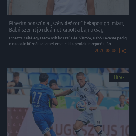
Pinezits bosszús a „szétvideózott” bekapott gól miatt,
Babó szerint jó reklámot kapott a bajnokság
Pinezits Máté egyszerre volt bosszús és büszke, Babó Levente pedig
a csapata küzdőszellemét emelte ki a pénteki rangadó után.
|
2026.08.08.
Hírek