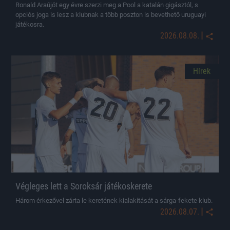
Ronald Araújót egy évre szerzi meg a Pool a katalán gigásztól, s
opciós joga is lesz a klubnak a több poszton is bevethető uruguayi
játékosra.
|
2026.08.08.
Hírek
Végleges lett a Soroksár játékoskerete
Három érkezővel zárta le keretének kialakítását a sárga-fekete klub.
|
2026.08.07.