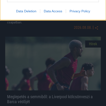
Hosszabbított a Honvéd külföldre vágyó fiatal
tehetsége
Data Deletion
Data Access
Privacy Policy
Három évvel hosszabbított a Kispest-Honvéddal a mindössze 17
éves Kovács Erik, aki már 16 évesen bemutatkozott az első
csapatban.
|
2026.08.08.
Hírek
Meglepetés a semmiből: a Liverpool kölcsönveszi a
Barca védőjét