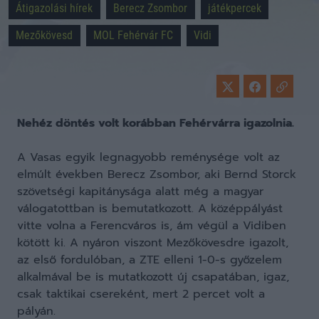
Átigazolási hírek
Berecz Zsombor
játékpercek
Mezőkövesd
MOL Fehérvár FC
Vidi
Nehéz döntés volt korábban Fehérvárra igazolnia.
A Vasas egyik legnagyobb reménysége volt az
elmúlt években Berecz Zsombor, aki Bernd Storck
szövetségi kapitánysága alatt még a magyar
válogatottban is bemutatkozott. A középpályást
vitte volna a Ferencváros is, ám végül a Vidiben
kötött ki. A nyáron viszont Mezőkövesdre igazolt,
az első fordulóban, a ZTE elleni 1-0-s győzelem
alkalmával be is mutatkozott új csapatában, igaz,
csak taktikai csereként, mert 2 percet volt a
pályán.