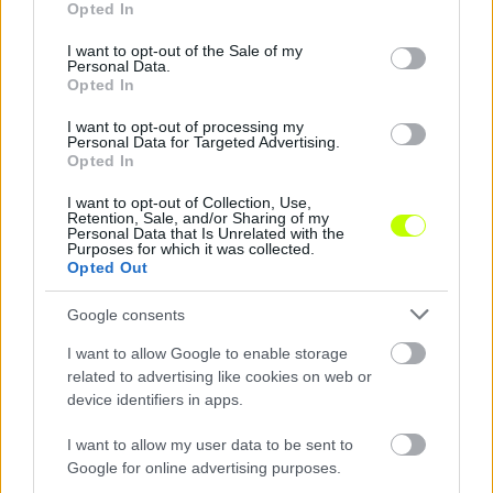
I-es játékpercek miatt váltott csapatot.
Opted In
use your data for below specified purposes in below Google
consent section.
I want to opt-out of the Sale of my
Statisztika:
HLSZ
Personal Data.
Opted In
I want to opt-out of processing my
Personal Data for Targeted Advertising.
Opted In
I want to opt-out of Collection, Use,
Retention, Sale, and/or Sharing of my
Personal Data that Is Unrelated with the
Purposes for which it was collected.
Opted Out
Google consents
I want to allow Google to enable storage
related to advertising like cookies on web or
device identifiers in apps.
I want to allow my user data to be sent to
Google for online advertising purposes.
Remaining
-
0:14
Loaded
:
Pause
Unmute
Picture-
Full