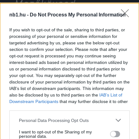
Mezőkövesd
eredményes és
nb1.hu -
Do Not Process My Personal Information
nagyon szerethető
If you wish to opt-out of the sale, sharing to third parties, or
csapat. A társak
processing of your personal or sensitive information for
hamar befogadtak,
targeted advertising by us, please use the below opt-out
section to confirm your selection. Please note that after your
már most jól érzem
opt-out request is processed you may continue seeing
magam. Sikeres
interest-based ads based on personal information utilized by
us or personal information disclosed to third parties prior to
szeretnék lenni a
your opt-out. You may separately opt-out of the further
disclosure of your personal information by third parties on the
sárga-kék mezben.”
IAB’s list of downstream participants. This information may
also be disclosed by us to third parties on the
IAB’s List of
Downstream Participants
that may further disclose it to other
third parties.
Please note that this website/app uses one or more Google
Personal Data Processing Opt Outs
services and may gather and store information including but
not limited to your visit or usage behaviour. You may click to
I want to opt-out of the Sharing of my
Szavaiból egyértelműen kiolvasható, a remélt, NB
personal data.
grant or deny consent to Google and its third-party tags to