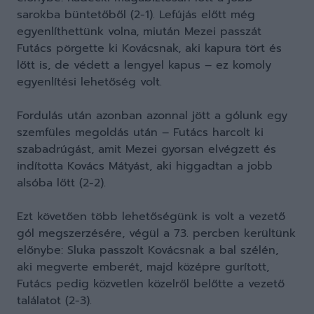
sarokba büntetőből (2-1). Lefújás előtt még
egyenlíthettünk volna, miután Mezei passzát
Futács pörgette ki Kovácsnak, aki kapura tört és
lőtt is, de védett a lengyel kapus – ez komoly
egyenlítési lehetőség volt.
Fordulás után azonban azonnal jött a gólunk egy
szemfüles megoldás után – Futács harcolt ki
szabadrúgást, amit Mezei gyorsan elvégzett és
indította Kovács Mátyást, aki higgadtan a jobb
alsóba lőtt (2-2).
Ezt követően több lehetőségünk is volt a vezető
gól megszerzésére, végül a 73. percben kerültünk
előnybe: Sluka passzolt Kovácsnak a bal szélén,
aki megverte emberét, majd középre gurított,
Futács pedig közvetlen közelről belőtte a vezető
találatot (2-3).