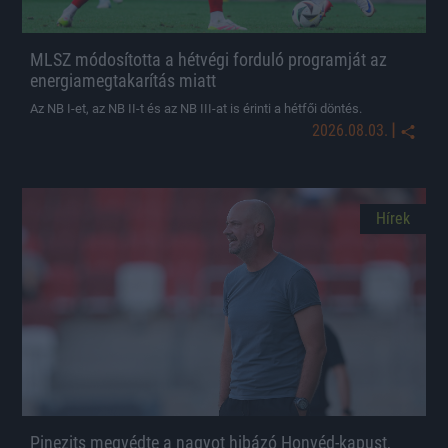
MLSZ módosította a hétvégi forduló programját az
energiamegtakarítás miatt
Az NB I-et, az NB II-t és az NB III-at is érinti a hétfői döntés.
|
2026.08.03.
Hírek
Pinezits megvédte a nagyot hibázó Honvéd-kapust,