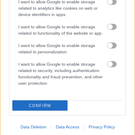
I want to allow Google to enable storage
related to analytics like cookies on web or
device identifiers in apps.
Hírek
I want to allow Google to enable storage
related to functionality of the website or app.
I want to allow Google to enable storage
related to personalization.
I want to allow Google to enable storage
related to security, including authentication
functionality and fraud prevention, and other
user protection.
Pinezits bosszús a „szétvideózott” bekapott gól miatt,
Babó szerint jó reklámot kapott a bajnokság
Pinezits Máté egyszerre volt bosszús és büszke, Babó Levente pedig
CONFIRM
a csapata küzdőszellemét emelte ki a pénteki rangadó után.
|
2026.08.08.
Data Deletion
Data Access
Privacy Policy