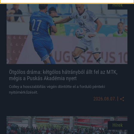
Hírek
Ötgólos dráma: kétgólos hátrányból állt fel az MTK,
mégis a Puskás Akadémia nyert
Colley a hosszabbítás végén döntötte el a forduló pénteki
nyitómérkőzését.
|
2026.08.07.
Hírek