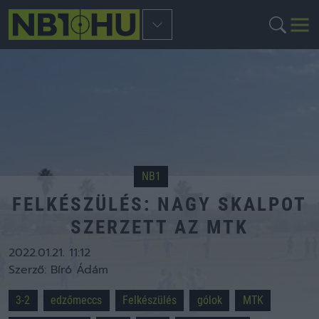
NB1
FELKÉSZÜLÉS: NAGY SKALPOT
SZERZETT AZ MTK
2022.01.21. 11:12
Szerző:
Bíró Ádám
3-2
edzőmeccs
Felkészülés
gólok
MTK