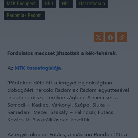
MTK Budapest
NB I
NB1
Összefoglaló
Radomiak Radom
Fordulatos meccset játszottak a kék-fehérek.
Az
MTK összefoglalója
:
"Pénteken délelőtt a lengyel bajnokságban
dobogóért harcoló Radomiak Radom együttesével
csaptunk össze Törökországban. A meccset a
Somodi – Kadlec, Várkonyi, Szépe, Sluka –
Ramadani, Mezei, Szakály – Palincsár, Futács,
Kovács M. összeállításban kezdtük.
Az egyik oldalon Futács, a másikon Rondón lőtt a