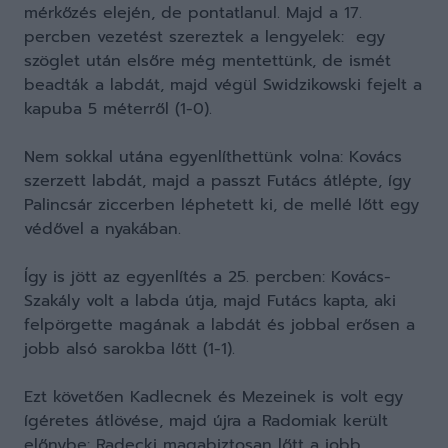
mérkőzés elején, de pontatlanul. Majd a 17.
percben vezetést szereztek a lengyelek: egy
szöglet után elsőre még mentettünk, de ismét
beadták a labdát, majd végül Swidzikowski fejelt a
kapuba 5 méterről (1-0).
Nem sokkal utána egyenlíthettünk volna: Kovács
szerzett labdát, majd a passzt Futács átlépte, így
Palincsár ziccerben léphetett ki, de mellé lőtt egy
védővel a nyakában.
Így is jött az egyenlítés a 25. percben: Kovács-
Szakály volt a labda útja, majd Futács kapta, aki
felpörgette magának a labdát és jobbal erősen a
jobb alsó sarokba lőtt (1-1).
Ezt követően Kadlecnek és Mezeinek is volt egy
ígéretes átlövése, majd újra a Radomiak került
előnybe: Radecki magabiztosan lőtt a jobb