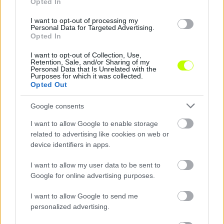
Opted In
I want to opt-out of processing my
Personal Data for Targeted Advertising.
Opted In
I want to opt-out of Collection, Use,
Retention, Sale, and/or Sharing of my
Personal Data that Is Unrelated with the
Purposes for which it was collected.
Opted Out
Google consents
Remaining
-
0:14
Loaded
:
Pause
Unmute
Picture-
Full
0%
in-
I want to allow Google to enable storage
Picture
Time
Szöveg forrása: mtkbudapest.hu
related to advertising like cookies on web or
device identifiers in apps.
I want to allow my user data to be sent to
Google for online advertising purposes.
Megosztás:
I want to allow Google to send me
personalized advertising.
KAPCSOLÓDÓ HÍREK