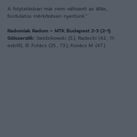
A folytatásban már nem változott az állás,
fordulatos mérkőzésen nyertünk."
Radomiak Radom – MTK Budapest 2-3 (2-1)
Gólszerzők:
Swidzikowski (5.), Radecki (42., 11-
esből), ill. Futács (25., 73.), Kovács M. (47.)