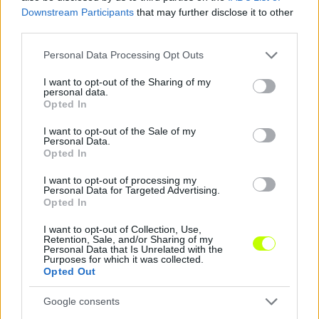
Downstream Participants
that may further disclose it to other
third parties.
Please note that this website/app uses one or more Google
Personal Data Processing Opt Outs
services and may gather and store information including but
not limited to your visit or usage behaviour. You may click to
I want to opt-out of the Sharing of my
personal data.
grant or deny consent to Google and its third-party tags to
Opted In
use your data for below specified purposes in below Google
Különleges történet húzódik a Fradi Real Madridnak
consent section.
lőtt gólja mögött
I want to opt-out of the Sale of my
Personal Data.
A Fradi gólszerzőjének neve nagyon is ismerős lehet Madridban és
Opted In
pont az szerezte, akit a Real szurkolói a legkevésbé szerettek volna a
múlt miatt.
I want to opt-out of processing my
Personal Data for Targeted Advertising.
|
2026.08.09.
Opted In
I want to opt-out of Collection, Use,
Retention, Sale, and/or Sharing of my
Personal Data that Is Unrelated with the
Hírek
Purposes for which it was collected.
Opted Out
Google consents