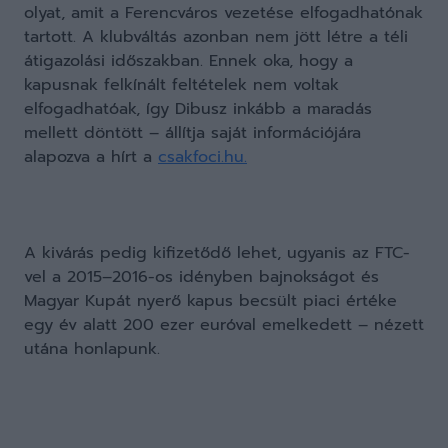
olyat, amit a Ferencváros vezetése elfogadhatónak
tartott. A klubváltás azonban nem jött létre a téli
átigazolási időszakban. Ennek oka, hogy a
kapusnak felkínált feltételek nem voltak
elfogadhatóak, így Dibusz inkább a maradás
mellett döntött – állítja saját információjára
alapozva a hírt a
csakfoci.hu.
A kivárás pedig kifizetődő lehet, ugyanis az FTC-
vel a 2015–2016-os idényben bajnokságot és
Magyar Kupát nyerő kapus becsült piaci értéke
egy év alatt 200 ezer euróval emelkedett – nézett
utána honlapunk.