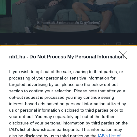
Remaining
-
0:14
Loaded
:
Pause
Unmute
Picture-
Full
0%
in-
Picture
Time
nb1.hu -
Do Not Process My Personal Information
If you wish to opt-out of the sale, sharing to third parties, or
Megosztás:
processing of your personal or sensitive information for
targeted advertising by us, please use the below opt-out
section to confirm your selection. Please note that after your
KAPCSOLÓDÓ HÍREK
opt-out request is processed you may continue seeing
interest-based ads based on personal information utilized by
us or personal information disclosed to third parties prior to
your opt-out. You may separately opt-out of the further
Hírek
disclosure of your personal information by third parties on the
IAB’s list of downstream participants. This information may
also be disclosed by us to third parties on the
IAB’s List of