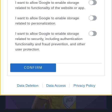
I want to allow Google to enable storage
Újpest: Dárdai nagy célokat tűzött ki, az elnök
related to functionality of the website or app.
önkritikát gyakorolt – Tijani súlyos betegsége is szóba
került
I want to allow Google to enable storage
TOP4-es helyezést és Magyar Kupa-győzelmet vár Dárdai Pál, míg
related to personalization.
Ratatics Péter elismerte, hogy az elmúlt években több rossz döntést
is hozott a klubvezetés.
I want to allow Google to enable storage
|
2026.07.18.
related to security, including authentication
functionality and fraud prevention, and other
user protection.
Hírek
CONFIRM
Data Deletion
Data Access
Privacy Policy