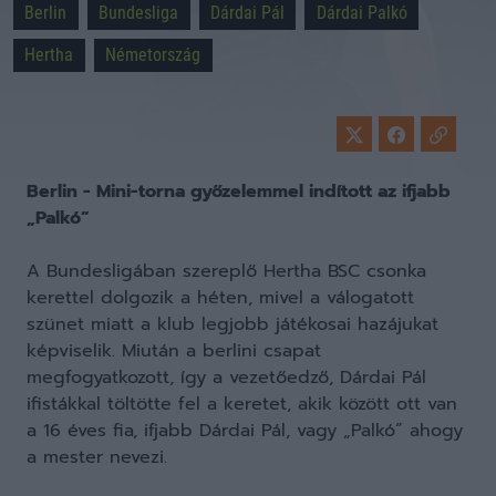
Berlin
Bundesliga
Dárdai Pál
Dárdai Palkó
Hertha
Németország
Berlin - Mini-torna győzelemmel indított az ifjabb
„Palkó”
A Bundesligában szereplő Hertha BSC csonka
kerettel dolgozik a héten, mivel a válogatott
szünet miatt a klub legjobb játékosai hazájukat
képviselik. Miután a berlini csapat
megfogyatkozott, így a vezetőedző, Dárdai Pál
ifistákkal töltötte fel a keretet, akik között ott van
a 16 éves fia, ifjabb Dárdai Pál, vagy „Palkó” ahogy
a mester nevezi.