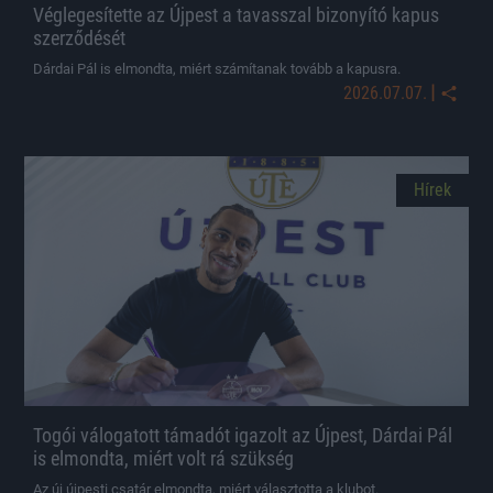
Véglegesítette az Újpest a tavasszal bizonyító kapus
szerződését
Dárdai Pál is elmondta, miért számítanak tovább a kapusra.
|
2026.07.07.
Hírek
Togói válogatott támadót igazolt az Újpest, Dárdai Pál
is elmondta, miért volt rá szükség
Az új újpesti csatár elmondta, miért választotta a klubot.