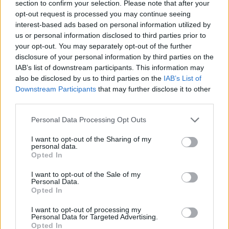
section to confirm your selection. Please note that after your
opt-out request is processed you may continue seeing
Szöveg forrása: twitter.com/HerthaBSC
interest-based ads based on personal information utilized by
us or personal information disclosed to third parties prior to
your opt-out. You may separately opt-out of the further
disclosure of your personal information by third parties on the
Megosztás:
IAB’s list of downstream participants. This information may
also be disclosed by us to third parties on the
IAB’s List of
Downstream Participants
that may further disclose it to other
KAPCSOLÓDÓ HÍREK
third parties.
Please note that this website/app uses one or more Google
Personal Data Processing Opt Outs
services and may gather and store information including but
Hírek
not limited to your visit or usage behaviour. You may click to
I want to opt-out of the Sharing of my
personal data.
grant or deny consent to Google and its third-party tags to
Opted In
use your data for below specified purposes in below Google
consent section.
I want to opt-out of the Sale of my
Personal Data.
Opted In
I want to opt-out of processing my
Personal Data for Targeted Advertising.
Opted In