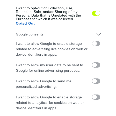
I want to opt-out of Collection, Use,
Retention, Sale, and/or Sharing of my
Pécsi Ármin „kivédte a világot”, mégis keserű lett a
Personal Data that Is Unrelated with the
bemutatkozása
Purposes for which it was collected.
Opted Out
A magyar kapus hat védéssel tartotta meccsben a Hartberget, amely
végül a 89. percben kapott góllal szenvedett vereséget a Salzburg
Google consents
otthonában.
|
2026.08.02.
I want to allow Google to enable storage
related to advertising like cookies on web or
device identifiers in apps.
Hírek
I want to allow my user data to be sent to
Google for online advertising purposes.
I want to allow Google to send me
personalized advertising.
I want to allow Google to enable storage
related to analytics like cookies on web or
device identifiers in apps.