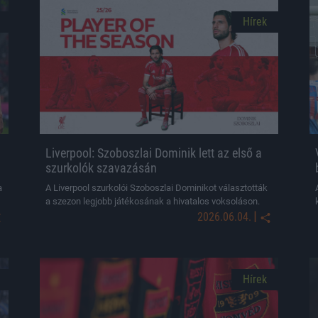
Hírek
Liverpool: Szoboszlai Dominik lett az első a
szurkolók szavazásán
a
A Liverpool szurkolói Szoboszlai Dominikot választották
a szezon legjobb játékosának a hivatalos voksoláson.
|
2026.06.04.
Hírek