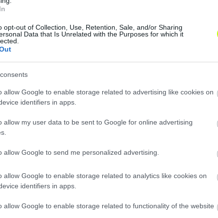
ing.
 Bromwich Albion)
In
 Bromwich Albion)
 BSC)
o opt-out of Collection, Use, Retention, Sale, and/or Sharing
ersonal Data that Is Unrelated with the Purposes for which it
sruhe)
lected.
Out
ussia Dortmund)
derlecht)
(PSV Eindhoven)
consents
erlecht)
o allow Google to enable storage related to advertising like cookies on
V Mainz)
evice identifiers in apps.
annover 96)
(Dinamo Moszkva)
o allow my user data to be sent to Google for online advertising
ás)
s.
na)
to allow Google to send me personalized advertising.
o allow Google to enable storage related to analytics like cookies on
evice identifiers in apps.
o allow Google to enable storage related to functionality of the website