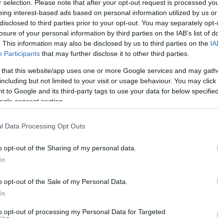
i az nb1.hu szerkesztőségének a tagjait különböző meccse
r selection. Please note that after your opt-out request is processed y
eing interest-based ads based on personal information utilized by us or
disclosed to third parties prior to your opt-out. You may separately opt-
losure of your personal information by third parties on the IAB’s list of
y ne csak szavakkal, hanem végre igazi tettel is kifejezz
. This information may also be disclosed by us to third parties on the
IA
Participants
that may further disclose it to other third parties.
életre a Magyar Aranylabda Közönségszavazást!
 that this website/app uses one or more Google services and may gath
including but not limited to your visit or usage behaviour. You may click 
 to Google and its third-party tags to use your data for below specifi
san jelentkezünk!
ogle consent section.
l Data Processing Opt Outs
EDDIGI GYŐZTESEI
o opt-out of the Sharing of my personal data.
ha BSC)
In
ha BSC)
tha BSC)
o opt-out of the Sale of my Personal Data.
ha BSC)
In
 (Werder Bremen)
Stuttgart)
to opt-out of processing my Personal Data for Targeted