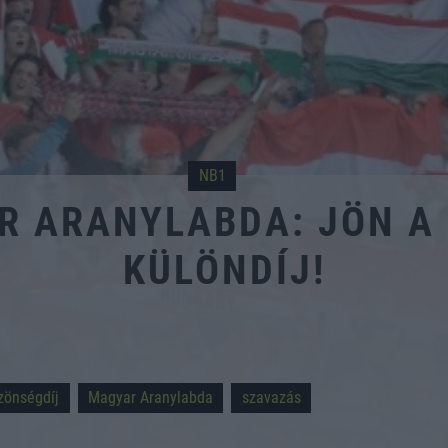
NB1
R ARANYLABDA: JÖN A
KÜLÖNDÍJ!
zönségdíj
Magyar Aranylabda
szavazás