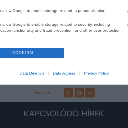
o allow Google to enable storage related to personalization.
o allow Google to enable storage related to security, including
cation functionality and fraud prevention, and other user protection.
CONFIRM
Loaded
:
Unmute
0%
Data Deletion
Data Access
Privacy Policy
Megosztás:
KAPCSOLÓDÓ HÍREK