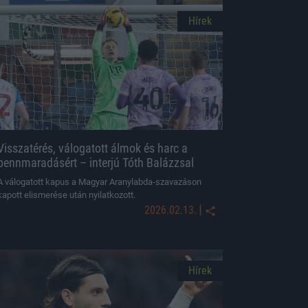
Hírek
Visszatérés, válogatott álmok és harc a
bennmaradásért – interjú Tóth Balázzsal
A válogatott kapus a Magyar Aranylabda-szavazáson
kapott elismerése után nyilatkozott.
|
2026.02.13.
Hírek