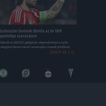
Szoboszlai Dominik döntős az év férfi
sportolója szavazáson
Kiderült az MSÚSZ gálájának végeredménye a nyolc
kategória három-három versenyben maradt jelöltjével.
|
2026.01.02.