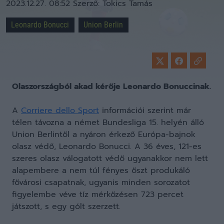
2023.12.27. 08:52
Szerző:
Tokics Tamás
Leonardo Bonucci
Union Berlin
Olaszországból akad kérője Leonardo Bonuccinak.
A
Corriere dello Sport
információi szerint már
télen távozna a német Bundesliga 15. helyén álló
Union Berlintől a nyáron érkező Európa-bajnok
olasz védő, Leonardo Bonucci. A 36 éves, 121-es
szeres olasz válogatott védő ugyanakkor nem lett
alapembere a nem túl fényes őszt produkáló
fővárosi csapatnak, ugyanis minden sorozatot
figyelembe véve tíz mérkőzésen 723 percet
játszott, s egy gólt szerzett.