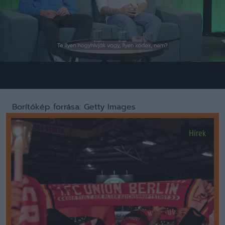
Loaded
:
Unmute
0%
Borítókép forrása: Getty Images
Hírek