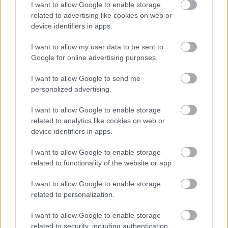
Hírek
I want to allow Google to enable storage
related to advertising like cookies on web or
device identifiers in apps.
I want to allow my user data to be sent to
Google for online advertising purposes.
I want to allow Google to send me
personalized advertising.
I want to allow Google to enable storage
Kemény döntést hoztak meg Lipcsében Gulácsival
related to analytics like cookies on web or
kapcsolatban
device identifiers in apps.
A jelek szerint ebben az idényben már nem lép pályára a magyar
kapus.
I want to allow Google to enable storage
|
2026.04.24.
related to functionality of the website or app.
I want to allow Google to enable storage
related to personalization.
Hírek
I want to allow Google to enable storage
related to security, including authentication