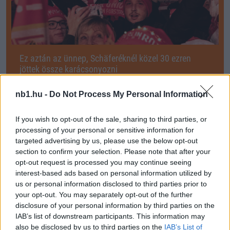
Ez aztán az ünnep, Schäferéknél közel 30 ezren
jöttek össze karácsonyozni
Több tízezer szurkoló jött össze az Union Berlin otthonában, a
Stadion An der Förstereiban, hogy együtt ünnepeljék a karácsonyt.
nb1.hu -
Do Not Process My Personal Information
A […]
If you wish to opt-out of the sale, sharing to third parties, or
2023.12.24 14:45
processing of your personal or sensitive information for
targeted advertising by us, please use the below opt-out
section to confirm your selection. Please note that after your
opt-out request is processed you may continue seeing
interest-based ads based on personal information utilized by
us or personal information disclosed to third parties prior to
Megosztás:
your opt-out. You may separately opt-out of the further
disclosure of your personal information by third parties on the
IAB’s list of downstream participants. This information may
KAPCSOLÓDÓ HÍREK
also be disclosed by us to third parties on the
IAB’s List of