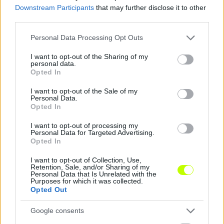
Downstream Participants
that may further disclose it to other
third parties.
Please note that this website/app uses one or more Google
Hírek
Personal Data Processing Opt Outs
services and may gather and store information including but
not limited to your visit or usage behaviour. You may click to
I want to opt-out of the Sharing of my
personal data.
grant or deny consent to Google and its third-party tags to
Opted In
use your data for below specified purposes in below Google
consent section.
I want to opt-out of the Sale of my
Personal Data.
Opted In
I want to opt-out of processing my
Personal Data for Targeted Advertising.
Opted In
Szabóék a sereghajtótól kaptak ki, Orbanék
Schäferéket verték
I want to opt-out of Collection, Use,
Retention, Sale, and/or Sharing of my
A román bajnokság újonca ismét lépést tett a bennmaradás felé.
Personal Data that Is Unrelated with the
Purposes for which it was collected.
|
2026.04.24.
Opted Out
Google consents