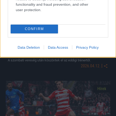
functionality and fraud prevention, and other
user protection.
CONFIRM
Történelmi edzőváltást jelentett be a magyar válogatott
Data Deletion
Data Access
Privacy Policy
középpályás csapata
A szombati vereség után köszöntek el az eddigi trénertől.
|
2026.04.12.
Hírek