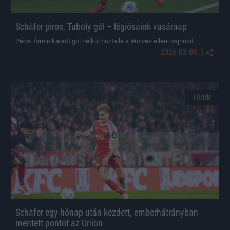
Schäfer piros, Tuboly gól – légiósaink vasárnap
Pécsi Ármin kapott gól nélkül hozta le a Wolves elleni bajnokit.
|
2026.03.08.
Hírek
Schäfer egy hónap után kezdett, emberhátrányban
mentett pontot az Union