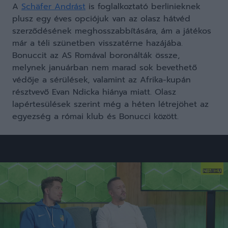
A
Schäfer Andrást
is foglalkoztató berlinieknek
plusz egy éves opciójuk van az olasz hátvéd
szerződésének meghosszabbítására, ám a játékos
már a téli szünetben visszatérne hazájába.
Bonuccit az AS Romával boronálták össze,
melynek januárban nem marad sok bevethető
védője a sérülések, valamint az Afrika-kupán
résztvevő Evan Ndicka hiánya miatt. Olasz
lapértesülések szerint még a héten létrejöhet az
egyezség a római klub és Bonucci között.