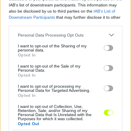
IAB’s list of downstream participants. This information may
also be disclosed by us to third parties on the
IAB’s List of
KAPCSOLÓDÓ HÍREK
Downstream Participants
that may further disclose it to other
third parties.
Please note that this website/app uses one or more Google
Personal Data Processing Opt Outs
services and may gather and store information including but
Hírek
not limited to your visit or usage behaviour. You may click to
I want to opt-out of the Sharing of my
personal data.
grant or deny consent to Google and its third-party tags to
Opted In
use your data for below specified purposes in below Google
consent section.
I want to opt-out of the Sale of my
Personal Data.
Opted In
I want to opt-out of processing my
Personal Data for Targeted Advertising.
Opted In
I want to opt-out of Collection, Use,
Hosszabbított a Honvéd külföldre vágyó fiatal
Retention, Sale, and/or Sharing of my
tehetsége
Personal Data that Is Unrelated with the
Purposes for which it was collected.
Három évvel hosszabbított a Kispest-Honvéddal a mindössze 17
Opted Out
éves Kovács Erik, aki már 16 évesen bemutatkozott az első