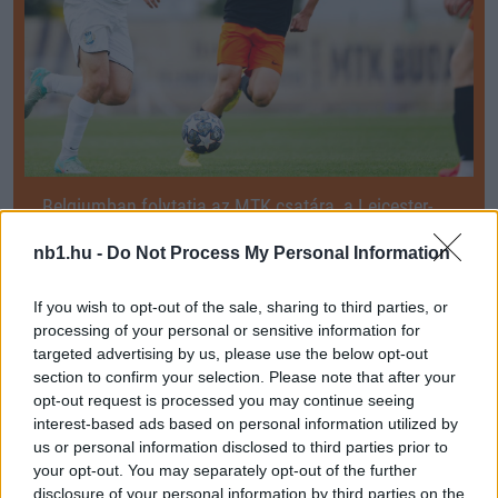
Belgiumban folytatja az MTK csatára, a Leicester-
hálózat vitte
nb1.hu -
Do Not Process My Personal Information
A NB1.hu július 10-én már jelezte, hogy az MTK egyik legnagyobb
tehetsége külföldön folytathatja. Most az MTK hivatalosan is
megerősítette […]
If you wish to opt-out of the sale, sharing to third parties, or
processing of your personal or sensitive information for
2025.07.16 10:03
targeted advertising by us, please use the below opt-out
section to confirm your selection. Please note that after your
opt-out request is processed you may continue seeing
interest-based ads based on personal information utilized by
us or personal information disclosed to third parties prior to
your opt-out. You may separately opt-out of the further
Megosztás:
disclosure of your personal information by third parties on the