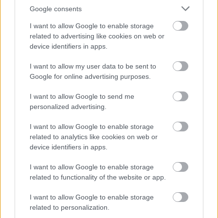
csapatban.
Google consents
|
2026.08.08.
I want to allow Google to enable storage
related to advertising like cookies on web or
device identifiers in apps.
Hírek
I want to allow my user data to be sent to
Google for online advertising purposes.
I want to allow Google to send me
personalized advertising.
I want to allow Google to enable storage
related to analytics like cookies on web or
device identifiers in apps.
Meglepetés a semmiből: a Liverpool kölcsönveszi a
Barca védőjét
I want to allow Google to enable storage
related to functionality of the website or app.
Ronald Araújót egy évre szerzi meg a Pool a katalán gigásztól, s
opciós joga is lesz a klubnak a több poszton is bevethető uruguayi
I want to allow Google to enable storage
játékosra.
related to personalization.
|
2026.08.08.