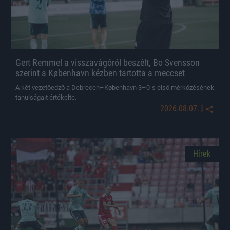
Gert Remmel a visszavágóról beszélt, Bo Svensson
szerint a København kézben tartotta a meccset
A két vezetőedző a Debrecen–København 3–0-s első mérkőzésének
tanulságait értékelte.
|
2026.08.07.
Hírek