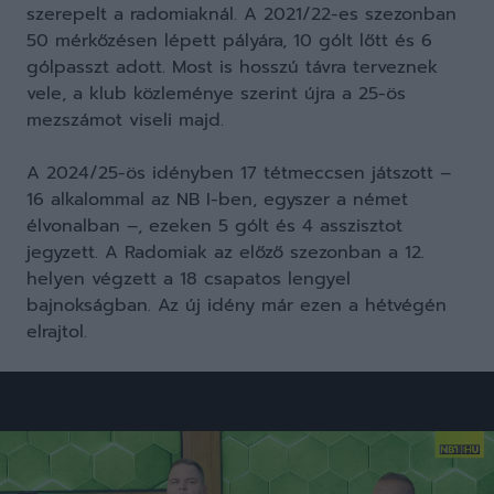
szerepelt a radomiaknál. A 2021/22-es szezonban
50 mérkőzésen lépett pályára, 10 gólt lőtt és 6
gólpasszt adott. Most is hosszú távra terveznek
vele, a klub közleménye szerint újra a 25-ös
mezszámot viseli majd.
A 2024/25-ös idényben 17 tétmeccsen játszott –
16 alkalommal az NB I-ben, egyszer a német
élvonalban –, ezeken 5 gólt és 4 asszisztot
jegyzett. A Radomiak az előző szezonban a 12.
helyen végzett a 18 csapatos lengyel
bajnokságban. Az új idény már ezen a hétvégén
elrajtol.