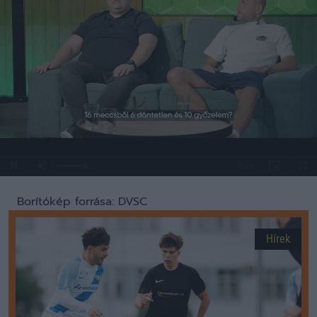
Loaded
:
Unmute
0%
Borítókép forrása: DVSC
Hírek