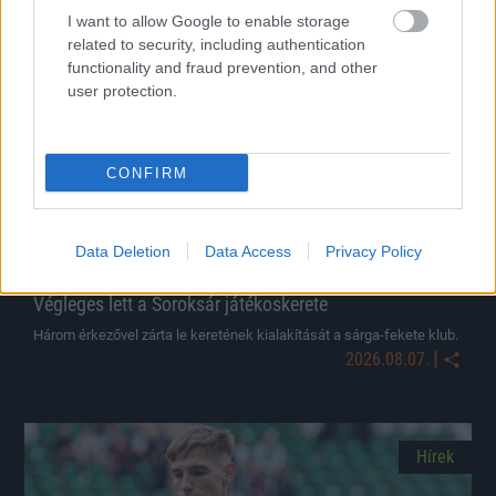
I want to allow Google to enable storage
related to security, including authentication
Hírek
functionality and fraud prevention, and other
user protection.
CONFIRM
Data Deletion
Data Access
Privacy Policy
Végleges lett a Soroksár játékoskerete
Három érkezővel zárta le keretének kialakítását a sárga-fekete klub.
|
2026.08.07.
Hírek