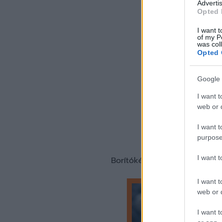
Advertis
Opted 
I want t
of my P
was col
Opted 
Google 
I want t
web or d
I want t
purpose
I want 
Borítókép forrása: Nagy Ád
I want t
web or d
I want t