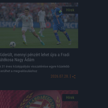
Hírek
Kiderült, mennyi pénzért lehet újra a Fradi
játékosa Nagy Ádám
A 31 éves középpályás visszatérése egyre közelebb
kerülhet a megvalósuláshoz
|
2026.07.28.
Hírek