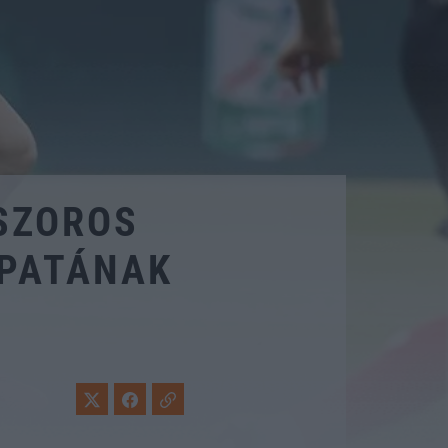
-SZOROS
APATÁNAK