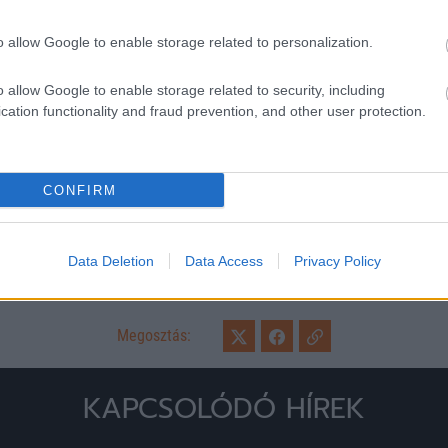
Véget érhetett a magyar válog
búcsúzhat a klubjától
o allow Google to enable storage related to personalization.
A 20-szoros magyar válogatott hátvé
combsérülést szenvedett, így nagy va
o allow Google to enable storage related to security, including
idénye. Már csak két forduló […]
cation functionality and fraud prevention, and other user protection.
CONFIRM
Data Deletion
Data Access
Privacy Policy
Megosztás:
KAPCSOLÓDÓ HÍREK