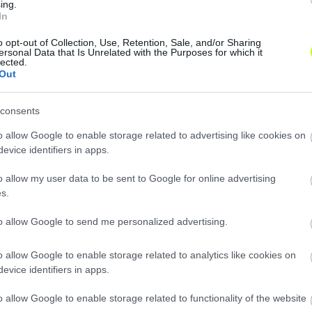
ing.
In
o opt-out of Collection, Use, Retention, Sale, and/or Sharing
ersonal Data that Is Unrelated with the Purposes for which it
lected.
Out
consents
o allow Google to enable storage related to advertising like cookies on
evice identifiers in apps.
o allow my user data to be sent to Google for online advertising
s.
Loaded
:
Unmute
0%
to allow Google to send me personalized advertising.
ám/Instagram Spezia
o allow Google to enable storage related to analytics like cookies on
evice identifiers in apps.
Hírek
o allow Google to enable storage related to functionality of the website