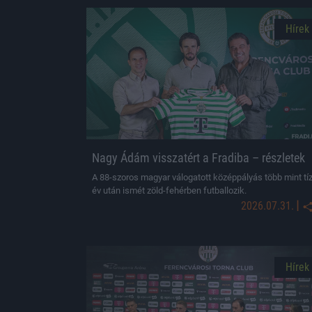
Hírek
Nagy Ádám visszatért a Fradiba – részletek
A 88-szoros magyar válogatott középpályás több mint tí
év után ismét zöld-fehérben futballozik.
|
2026.07.31.
Hírek