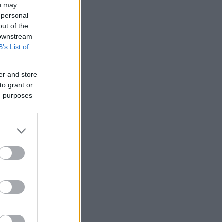
ou may
 personal
out of the
 downstream
B’s List of
k
er and store
to grant or
ed purposes