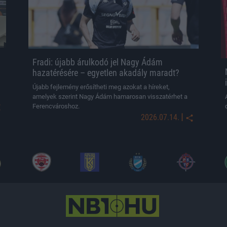
Fradi: újabb árulkodó jel Nagy Ádám
hazatérésére – egyetlen akadály maradt?
Újabb fejlemény erősítheti meg azokat a híreket,
amelyek szerint Nagy Ádám hamarosan visszatérhet a
Ferencvároshoz.
|
2026.07.14.