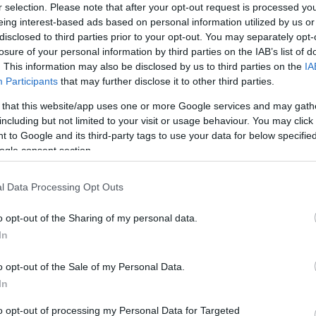
r selection. Please note that after your opt-out request is processed y
nem volt keretben.
eing interest-based ads based on personal information utilized by us or
disclosed to third parties prior to your opt-out. You may separately opt-
losure of your personal information by third parties on the IAB’s list of
. This information may also be disclosed by us to third parties on the
IA
Participants
that may further disclose it to other third parties.
ar érdekeltségű eredménye
 that this website/app uses one or more Google services and may gath
including but not limited to your visit or usage behaviour. You may click 
 to Google and its third-party tags to use your data for below specifi
ogle consent section.
91. percben cserélték le.
l Data Processing Opt Outs
o opt-out of the Sharing of my personal data.
In
állt be.
o opt-out of the Sale of my Personal Data.
In
to opt-out of processing my Personal Data for Targeted