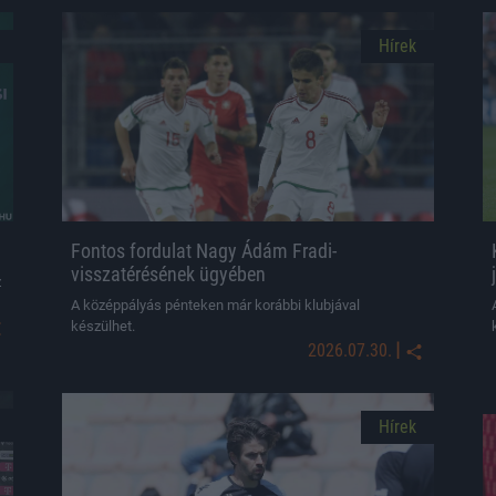
Hírek
Fontos fordulat Nagy Ádám Fradi-
visszatérésének ügyében
z
A középpályás pénteken már korábbi klubjával
készülhet.
|
2026.07.30.
Hírek