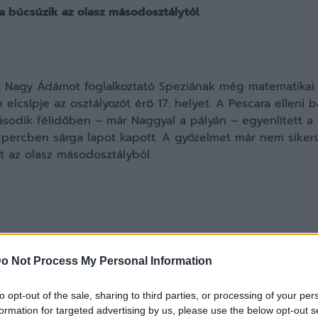
 búcsúzik az olasz másodosztálytól.
a Nagy Ádámot foglalkoztató Speziának még matematikai e
lcsípje az osztályozót érő 17. helyet. A Pescara elleni 
sodik félidőben – már Naggyal a pályán – egyenlített a
. percben sárga lapot kapott. A győzelmet már nem siker
tt az olasz másodosztályból.
o Not Process My Personal Information
tthonában lépett pályára a román bajnokság alsóházában
t alul riválisával szemben. Dusinszki Szabolcs, Szalay Sz
to opt-out of the sale, sharing to third parties, or processing of your per
formation for targeted advertising by us, please use the below opt-out s
Kleinheisler László sárga lapot kapott. Nem állt be: Heg