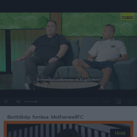
Loaded
:
Unmute
0%
Borítókép forrása: MotherwellFC
Hírek