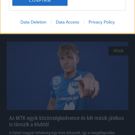
CONFIRM
DVSC korábbi kapusa
A korábbi U21-es válogatott kapus, Hegyi Krisztián távozott a West
Ham United labdarúgócsapatától és pénteken a Sparta Prahához
Data Deletion
Data Access
Privacy Policy
igazolt.
|
2026.06.19.
Hírek
Az MTK egyik közönségkedvence és két másik játékos
is távozik a klubtól
A fiatal magyar tehetség egy évre érkezett, így a megállapodás