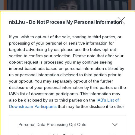
nb1.hu -
Do Not Process My Personal Information
If you wish to opt-out of the sale, sharing to third parties, or
processing of your personal or sensitive information for
targeted advertising by us, please use the below opt-out
section to confirm your selection. Please note that after your
opt-out request is processed you may continue seeing
interest-based ads based on personal information utilized by
us or personal information disclosed to third parties prior to
your opt-out. You may separately opt-out of the further
„Magyarországon ez nem volt jellemző” – akár a BL-
disclosure of your personal information by third parties on the
ben is bemutatkozhat a magyar tehetség
IAB’s list of downstream participants. This information may
also be disclosed by us to third parties on the
IAB’s List of
A Puskás Akadémiától a Bajnokok Ligájában szereplő osztrák
élvonalbeli Sturm Grazhoz szerződő Kern Martin a Nemzeti
Downstream Participants
that may further disclose it to other
Sportnak adott interjújában a […]
third parties.
Please note that this website/app uses one or more Google
Personal Data Processing Opt Outs
2024.07.13 15:45
services and may gather and store information including but