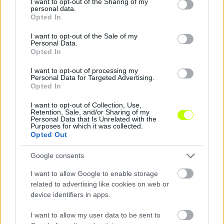
not limited to your visit or usage behaviour. You may click to
I want to opt-out of the Sharing of my
personal data.
grant or deny consent to Google and its third-party tags to
Opted In
use your data for below specified purposes in below Google
consent section.
I want to opt-out of the Sale of my
Personal Data.
Megosztás:
Opted In
I want to opt-out of processing my
KAPCSOLÓDÓ HÍREK
Personal Data for Targeted Advertising.
Opted In
I want to opt-out of Collection, Use,
Retention, Sale, and/or Sharing of my
Personal Data that Is Unrelated with the
Hírek
Purposes for which it was collected.
Opted Out
Google consents
I want to allow Google to enable storage
related to advertising like cookies on web or
device identifiers in apps.
I want to allow my user data to be sent to