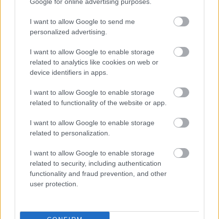
Google for online advertising purposes.
Megszűnhetnek a magyar támogatások, drámai
bejelentést tett a Sepsi tulajdonosa
I want to allow Google to send me
personalized advertising.
A Sepsi akadémiája eddig évente több mint kétmillió euró magyar
támogatást kapott, miközben az első csapat fenntartása további 3-4
I want to allow Google to enable storage
millió euróba kerül.
|
2026.07.20.
related to analytics like cookies on web or
device identifiers in apps.
I want to allow Google to enable storage
related to functionality of the website or app.
Hírek
I want to allow Google to enable storage
related to personalization.
I want to allow Google to enable storage
related to security, including authentication
functionality and fraud prevention, and other
user protection.
A cseh élvonalban folytatja a West Ham, az MTK és a