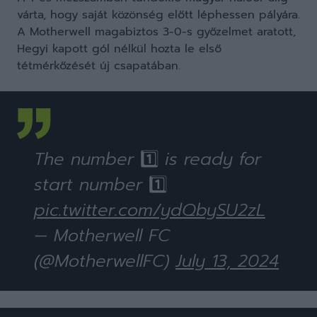
várta, hogy saját közönség előtt léphessen pályára.
A Motherwell magabiztos 3-0-s győzelmet aratott,
Hegyi kapott gól nélkül hozta le első
tétmérkőzését új csapatában.
The number 1️⃣ is ready for
start number 1️⃣
pic.twitter.com/ydQbySU2zL
— Motherwell FC
(@MotherwellFC)
July 13, 2024