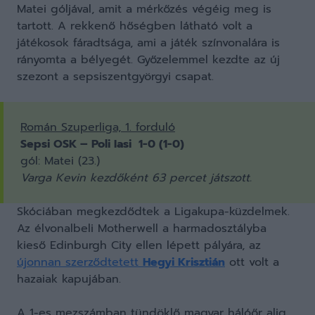
Matei góljával, amit a mérkőzés végéig meg is
tartott. A rekkenő hőségben látható volt a
játékosok fáradtsága, ami a játék színvonalára is
rányomta a bélyegét. Győzelemmel kezdte az új
szezont a sepsiszentgyörgyi csapat.
Román Szuperliga, 1. forduló
Sepsi OSK – Poli Iasi 1-0 (1-0)
gól: Matei (23.)
Varga Kevin kezdőként 63 percet játszott.
Skóciában megkezdődtek a Ligakupa-küzdelmek.
Az élvonalbeli Motherwell a harmadosztályba
kieső Edinburgh City ellen lépett pályára, az
újonnan szerződtetett
Hegyi Krisztián
ott volt a
hazaiak kapujában.
A 1-es mezszámban tündöklő magyar hálóőr alig