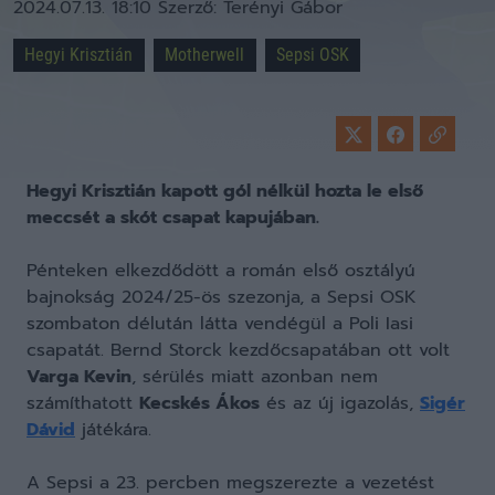
2024.07.13. 18:10
Szerző:
Terényi Gábor
Hegyi Krisztián
Motherwell
Sepsi OSK
Hegyi Krisztián kapott gól nélkül hozta le első
meccsét a skót csapat kapujában.
Pénteken elkezdődött a román első osztályú
bajnokság 2024/25-ös szezonja, a Sepsi OSK
szombaton délután látta vendégül a Poli Iasi
csapatát. Bernd Storck kezdőcsapatában ott volt
Varga Kevin
, sérülés miatt azonban nem
számíthatott
Kecskés Ákos
és az új igazolás,
Sigér
Dávid
játékára.
A Sepsi a 23. percben megszerezte a vezetést