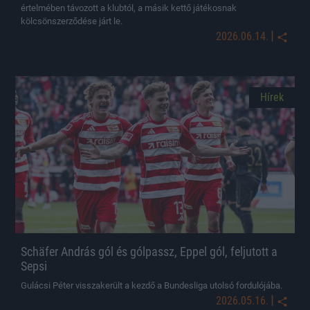
értelmében távozott a klubtól, a másik kettő játékosnak
kölcsönszerződése járt le.
|
2026.06.14.
Hírek
Schäfer András gól és gólpassz, Eppel gól, feljutott a
Sepsi
Gulácsi Péter visszakerült a kezdő a Bundesliga utolsó fordulójába.
|
2026.05.16.