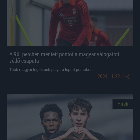
A 96. percben mentett pontot a magyar válogatott
védő csapata
Több magyar légiósunk pályára lépett pénteken.
|
2024.11.22.
Hírek