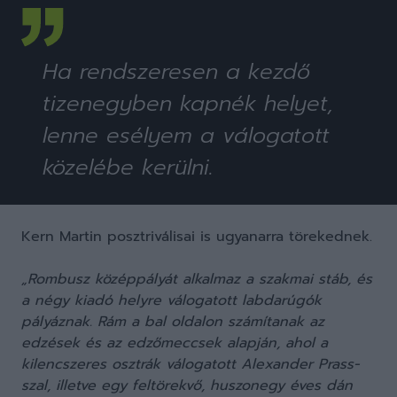
Ha rendszeresen a kezdő
tizenegyben kapnék helyet,
lenne esélyem a válogatott
közelébe kerülni.
Kern Martin posztriválisai is ugyanarra törekednek.
„Rombusz középpályát alkalmaz a szakmai stáb, és
a négy kiadó helyre válogatott labdarúgók
pályáznak. Rám a bal oldalon számítanak az
edzések és az edzőmeccsek alapján, ahol a
kilencszeres osztrák válogatott Alexander Prass-
szal, illetve egy feltörekvő, huszonegy éves dán