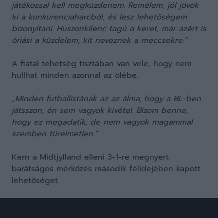
játékossal kell megküzdenem. Remélem, jól jövök
ki a konkurenciaharcból, és lesz lehetőségem
bizonyítani. Huszonkilenc tagú a keret, már azért is
óriási a küzdelem, kit neveznek a meccsekre.”
A fiatal tehetség tisztában van vele, hogy nem
hullhat minden azonnal az ölébe.
„Minden futballistának az az álma, hogy a BL-ben
játsszon, én sem vagyok kivétel. Bízom benne,
hogy ez megadatik, de nem vagyok magammal
szemben türelmetlen.”
Kern a Midtjylland elleni 3-1-re megnyert
barátságos mérkőzés második félidejében kapott
lehetőséget