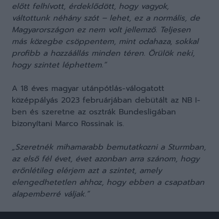
előtt felhívott, érdeklődött, hogy vagyok,
váltottunk néhány szót – lehet, ez a normális, de
Magyarországon ez nem volt jellemző. Teljesen
más közegbe csöppentem, mint odahaza, sokkal
profibb a hozzáállás minden téren. Örülök neki,
hogy szintet léphettem.”
A 18 éves magyar utánpótlás-válogatott
középpályás 2023 februárjában debütált az NB I-
ben és szeretne az osztrák Bundesligában
bizonyítani Marco Rossinak is.
„Szeretnék mihamarabb bemutatkozni a Sturmban,
az első fél évet, évet azonban arra szánom, hogy
erőnlétileg elérjem azt a szintet, amely
elengedhetetlen ahhoz, hogy ebben a csapatban
alapemberré váljak.”