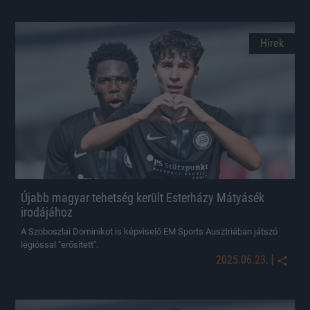
Hírek
Újabb magyar tehetség került Esterházy Mátyásék
irodájához
A Szoboszlai Dominikot is képviselő EM Sports Ausztriában játszó
légióssal "erősített".
|
2025.06.23.