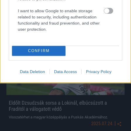
Ismerős közegbe kerül a labdarúgó.
I want to allow Google to enable storage
|
2025.08.05.
related to security, including authentication
functionality and fraud prevention, and other
user protection.
Hírek
CONFIRM
Data Deletion
Data Access
Privacy Policy
Eldőlt Dzsudzsák sorsa a Lokinál, elbúcsúzott a
Fraditól a válogatott védő
Visszatérhet a magyar középpályás a Puskás Akadémiához.
|
2025.07.24.