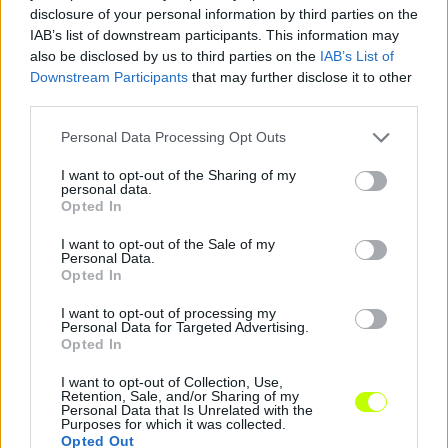
disclosure of your personal information by third parties on the
IAB’s list of downstream participants. This information may
also be disclosed by us to third parties on the
IAB’s List of
Downstream Participants
that may further disclose it to other
third parties.
Please note that this website/app uses one or more Google
Personal Data Processing Opt Outs
services and may gather and store information including but
not limited to your visit or usage behaviour. You may click to
I want to opt-out of the Sharing of my
personal data.
grant or deny consent to Google and its third-party tags to
Opted In
use your data for below specified purposes in below Google
consent section.
I want to opt-out of the Sale of my
A Ferencváros kétszeres bajnoka otthagyta a
Personal Data.
Bundesligát
Opted In
Aissa Laidouni eligazolt a berlini Union csapatától, a
I want to opt-out of processing my
Ferencvárossal két bajnoki címet és egy Magyar Kupát nyert
Personal Data for Targeted Advertising.
tunéziai válogatott középpályás […]
Opted In
I want to opt-out of Collection, Use,
2024.07.13 10:37
Retention, Sale, and/or Sharing of my
Personal Data that Is Unrelated with the
Purposes for which it was collected.
Opted Out