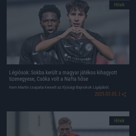
Hírek
Légiósok: Sokba került a magyar játékos kihagyott
tizenegyese, Csóka volt a Nafta hőse
Kern Martin csapata kiesett az ifjúsági Bajnokok Ligájából.
|
2025.03.05.
Hírek