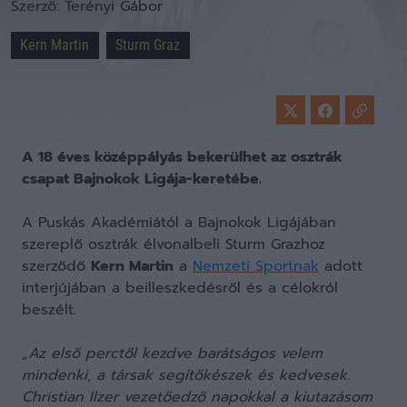
Szerző:
Terényi Gábor
Kern Martin
Sturm Graz
A 18 éves középpályás bekerülhet az osztrák
csapat Bajnokok Ligája-keretébe.
A Puskás Akadémiától a Bajnokok Ligájában
szereplő osztrák élvonalbeli Sturm Grazhoz
szerződő
Kern Martin
a
Nemzeti Sportnak
adott
interjújában a beilleszkedésről és a célokról
beszélt.
„Az első perctől kezdve barátságos velem
mindenki, a társak segítőkészek és kedvesek.
Christian Ilzer vezetőedző napokkal a kiutazásom