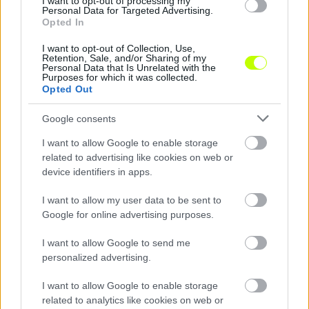
I want to opt-out of processing my
A Fradi védőjét Törökországba vinnék, a ZTE fiatalját
Personal Data for Targeted Advertising.
55-szörös bajnok csapat szerződtetné
Opted In
Mindkét védő a magyarnál jóval erősebb bajnokságban köthet ki,
I want to opt-out of Collection, Use,
ha igaznak bizonyulnak a róluk szóló sajtóhírek. A Ferencvárossal
Retention, Sale, and/or Sharing of my
három címet […]
Personal Data that Is Unrelated with the
Purposes for which it was collected.
Opted Out
2026.05.29 10:17
Google consents
I want to allow Google to enable storage
related to advertising like cookies on web or
device identifiers in apps.
Megosztás:
I want to allow my user data to be sent to
Google for online advertising purposes.
KAPCSOLÓDÓ HÍREK
I want to allow Google to send me
personalized advertising.
Hírek
I want to allow Google to enable storage
related to analytics like cookies on web or