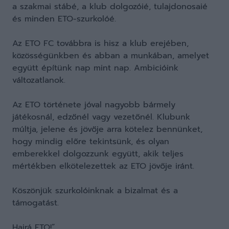
a szakmai stábé, a klub dolgozóié, tulajdonosaié
és minden ETO-szurkolóé.
Az ETO FC továbbra is hisz a klub erejében,
közösségünkben és abban a munkában, amelyet
együtt építünk nap mint nap. Ambicióink
változatlanok.
Az ETO története jóval nagyobb bármely
játékosnál, edzőnél vagy vezetőnél. Klubunk
múltja, jelene és jövője arra kötelez bennünket,
hogy mindig előre tekintsünk, és olyan
emberekkel dolgozzunk együtt, akik teljes
mértékben elkötelezettek az ETO jövője iránt.
Köszönjük szurkolóinknak a bizalmat és a
támogatást.
Hajrá ETO!”