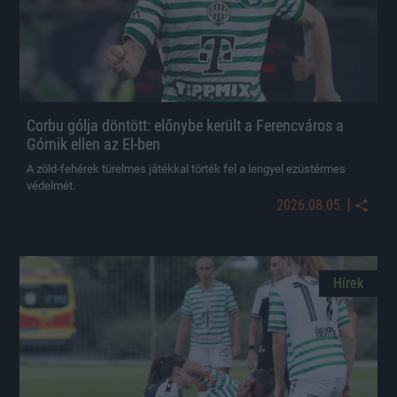
Corbu gólja döntött: előnybe került a Ferencváros a
Górnik ellen az El-ben
A zöld-fehérek türelmes játékkal törték fel a lengyel ezüstérmes
védelmét.
|
2026.08.05.
Hírek