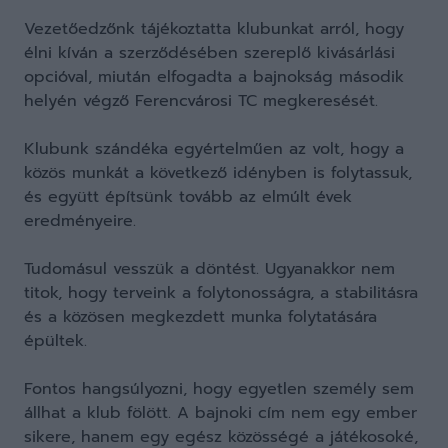
Vezetőedzőnk tájékoztatta klubunkat arról, hogy
élni kíván a szerződésében szereplő kivásárlási
opcióval, miután elfogadta a bajnokság második
helyén végző Ferencvárosi TC megkeresését.
Klubunk szándéka egyértelműen az volt, hogy a
közös munkát a következő idényben is folytassuk,
és együtt építsünk tovább az elmúlt évek
eredményeire.
Tudomásul vesszük a döntést. Ugyanakkor nem
titok, hogy terveink a folytonosságra, a stabilitásra
és a közösen megkezdett munka folytatására
épültek.
Fontos hangsúlyozni, hogy egyetlen személy sem
állhat a klub fölött. A bajnoki cím nem egy ember
sikere, hanem egy egész közösségé a játékosoké,