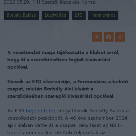
2026.05.29. 11:11
Szerző:
Kecskés Kornél
Borbély Balázs
Edzőváltás
ETO
Ferencváros
A vezetőedző maga tájékoztatta a klubot arról,
hogy él a szerződésében foglalt kivásárlási
opcióval.
Távozik az ETO sikeredzője, a Ferencváros a befutó
csapat, miután Borbély élni kívánt a
szerződésében szereplő kivásárlási opcióval.
Az ETO
bejelentette
, hogy távozik Borbély Balázs a
vezetőedzői pozícióból. A 46 éve szakember 2024
áprilisában vette át a csapat irányítását az NB II-
ben és nem sokkal később feljutottak az