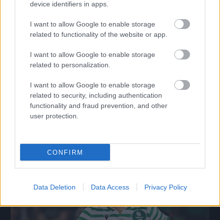
device identifiers in apps.
I want to allow Google to enable storage
related to functionality of the website or app.
I want to allow Google to enable storage
related to personalization.
I want to allow Google to enable storage
Borbély Balázs Corburól és Nagy Ádámról beszélt, a
related to security, including authentication
Górnik edzőjét idegesíti a Fradi előnye
functionality and fraud prevention, and other
user protection.
A Ferencváros vezetőedzője látott hibákat, de elégedett az 1–0-s
győzelemmel.
|
2026.08.06.
CONFIRM
Hírek
Data Deletion
Data Access
Privacy Policy