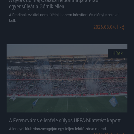
A gyors gól hajszolása felboríthatja a Fradi
egyensúlyát a Górnik ellen
A Fradinak ezúttal nem túlélni, hanem irányítani és előnyt szerezni
kell.
|
2026.08.04.
Hírek
A Ferencváros ellenfele súlyos UEFA-büntetést kapott
A lengyel klub visszavágóján egy teljes lelátó zárva marad.