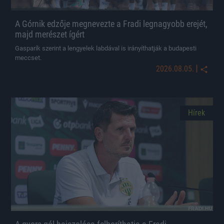
A Górnik edzője megnevezte a Fradi legnagyobb erejét,
majd merészet ígért
Gasparík szerint a lengyelek labdával is irányíthatják a budapesti
meccset.
|
2026.08.05.
Hírek