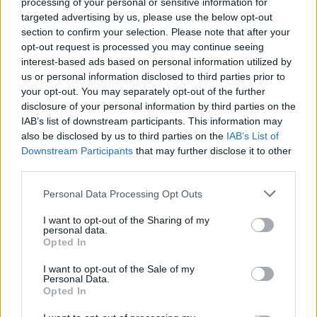
processing of your personal or sensitive information for
targeted advertising by us, please use the below opt-out
section to confirm your selection. Please note that after your
Loaded
:
Unmute
opt-out request is processed you may continue seeing
0%
interest-based ads based on personal information utilized by
Borítókép forrása: MTI/Illyés Tibor
us or personal information disclosed to third parties prior to
your opt-out. You may separately opt-out of the further
disclosure of your personal information by third parties on the
Hírek
IAB’s list of downstream participants. This information may
also be disclosed by us to third parties on the
IAB’s List of
Downstream Participants
that may further disclose it to other
third parties.
Please note that this website/app uses one or more Google
Personal Data Processing Opt Outs
services and may gather and store information including but
not limited to your visit or usage behaviour. You may click to
I want to opt-out of the Sharing of my
personal data.
grant or deny consent to Google and its third-party tags to
Opted In
use your data for below specified purposes in below Google
consent section.
I want to opt-out of the Sale of my
Personal Data.
Opted In