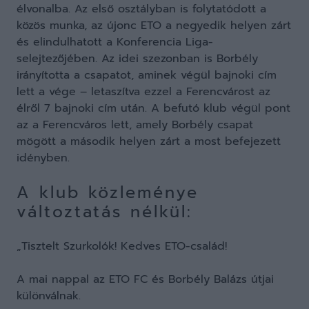
élvonalba. Az első osztályban is folytatódott a
közös munka, az újonc ETO a negyedik helyen zárt
és elindulhatott a Konferencia Liga-
selejtezőjében. Az idei szezonban is Borbély
irányította a csapatot, aminek végül bajnoki cím
lett a vége – letaszítva ezzel a Ferencvárost az
élről 7 bajnoki cím után. A befutó klub végül pont
az a Ferencváros lett, amely Borbély csapat
mögött a második helyen zárt a most befejezett
idényben.
A klub közleménye
változtatás nélkül:
„Tisztelt Szurkolók! Kedves ETO-család!
A mai nappal az ETO FC és Borbély Balázs útjai
különválnak.