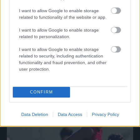
I want to allow Google to enable storage
related to functionality of the website or app.
I want to allow Google to enable storage
related to personalization.
I want to allow Google to enable storage
Hosszabbított a Honvéd külföldre vágyó fiatal
related to security, including authentication
tehetsége
functionality and fraud prevention, and other
Három évvel hosszabbított a Kispest-Honvéddal a mindössze 17
user protection.
éves Kovács Erik, aki már 16 évesen bemutatkozott az első
csapatban.
|
2026.08.08.
CONFIRM
Hírek
Data Deletion
Data Access
Privacy Policy