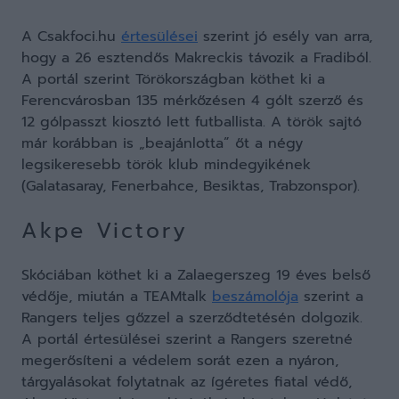
A Csakfoci.hu
értesülései
szerint jó esély van arra,
hogy a 26 esztendős Makreckis távozik a Fradiból.
A portál szerint Törökországban köthet ki a
Ferencvárosban 135 mérkőzésen 4 gólt szerző és
12 gólpasszt kiosztó lett futballista. A török sajtó
már korábban is „beajánlotta” őt a négy
legsikeresebb török klub mindegyikének
(Galatasaray, Fenerbahce, Besiktas, Trabzonspor).
Akpe Victory
Skóciában köthet ki a Zalaegerszeg 19 éves belső
védője, miután a TEAMtalk
beszámolója
szerint a
Rangers teljes gőzzel a szerződtetésén dolgozik.
A portál értesülései szerint a Rangers szeretné
megerősíteni a védelem sorát ezen a nyáron,
tárgyalásokat folytatnak az ígéretes fiatal védő,