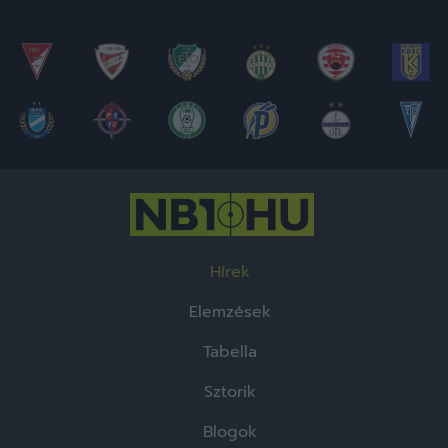
Hírek
Elemzések
Tabella
Sztorik
Blogok