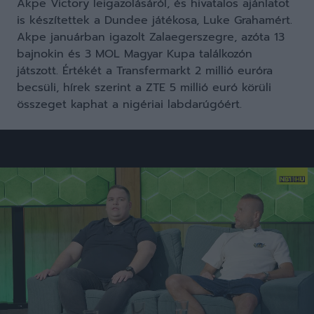
Akpe Victory leigazolásáról, és hivatalos ajánlatot
is készítettek a Dundee játékosa, Luke Grahamért.
Akpe januárban igazolt Zalaegerszegre, azóta 13
bajnokin és 3 MOL Magyar Kupa találkozón
játszott. Értékét a Transfermarkt 2 millió euróra
becsüli, hírek szerint a ZTE 5 millió euró körüli
összeget kaphat a nigériai labdarúgóért.