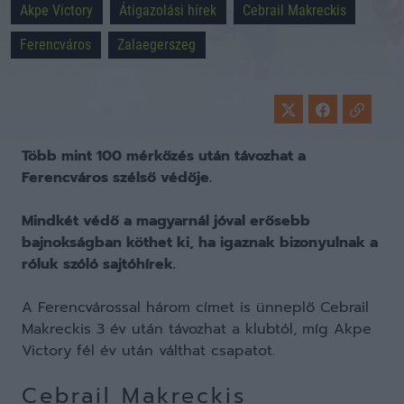
Akpe Victory
Átigazolási hírek
Cebrail Makreckis
Ferencváros
Zalaegerszeg
Több mint 100 mérkőzés után távozhat a
Ferencváros szélső védője.
Mindkét védő a magyarnál jóval erősebb
bajnokságban köthet ki, ha igaznak bizonyulnak a
róluk szóló sajtóhírek.
A Ferencvárossal három címet is ünneplő Cebrail
Makreckis 3 év után távozhat a klubtól, míg Akpe
Victory fél év után válthat csapatot.
Cebrail Makreckis