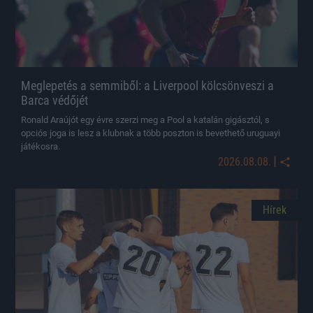
Meglepetés a semmiből: a Liverpool kölcsönveszi a
Barca védőjét
Ronald Araújót egy évre szerzi meg a Pool a katalán gigásztól, s
opciós joga is lesz a klubnak a több poszton is bevethető uruguayi
játékosra.
|
2026.08.08.
Hírek