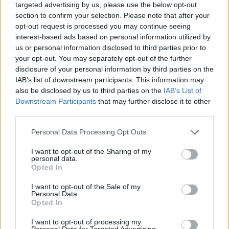
targeted advertising by us, please use the below opt-out
section to confirm your selection. Please note that after your
Sorsdöntő egyeztetés jön az NB I jövőjéről: az MLSZ
opt-out request is processed you may continue seeing
tárgyalni hívta a klubokat
interest-based ads based on personal information utilized by
Az MLSZ péntek kora délutánra hívta össze az NB I-es klubok
us or personal information disclosed to third parties prior to
képviselőit egy háttérbeszélgetésre – írta meg a Csakfoci.hu. Az
your opt-out. You may separately opt-out of the further
[…]
disclosure of your personal information by third parties on the
IAB’s list of downstream participants. This information may
2026.05.28 20:34
also be disclosed by us to third parties on the
IAB’s List of
Downstream Participants
that may further disclose it to other
third parties.
Please note that this website/app uses one or more Google
Personal Data Processing Opt Outs
services and may gather and store information including but
Megosztás:
not limited to your visit or usage behaviour. You may click to
I want to opt-out of the Sharing of my
personal data.
grant or deny consent to Google and its third-party tags to
Opted In
use your data for below specified purposes in below Google
KAPCSOLÓDÓ HÍREK
consent section.
I want to opt-out of the Sale of my
Personal Data.
Opted In
I want to opt-out of processing my
Hírek
Personal Data for Targeted Advertising.