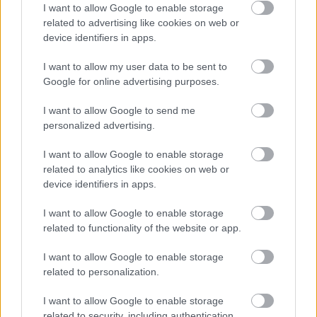
I want to allow Google to enable storage
KAPCSOLÓDÓ HÍREK
related to advertising like cookies on web or
device identifiers in apps.
I want to allow my user data to be sent to
Hírek
Google for online advertising purposes.
I want to allow Google to send me
personalized advertising.
I want to allow Google to enable storage
related to analytics like cookies on web or
device identifiers in apps.
I want to allow Google to enable storage
Megvan, hová igazolhat az ETO magyar válogatott
related to functionality of the website or app.
játékosa
I want to allow Google to enable storage
Törökországban folytatódhat a 21 éves középpályás pályafutása.
related to personalization.
|
2026.08.07.
I want to allow Google to enable storage
related to security, including authentication