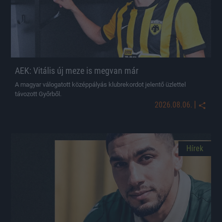
AEK: Vitális új meze is megvan már
A magyar válogatott középpályás klubrekordot jelentő üzlettel
távozott Győrből.
|
2026.08.06.
Hírek