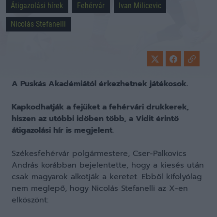
Átigazolási hírek
Fehérvár
Ivan Milicevic
Nicolás Stefanelli
A Puskás Akadémiától érkezhetnek játékosok.
Kapkodhatják a fejüket a fehérvári drukkerek,
hiszen az utóbbi időben több, a Vidit érintő
átigazolási hír is megjelent.
Székesfehérvár polgármestere, Cser-Palkovics
András korábban bejelentette, hogy a kiesés után
csak magyarok alkotják a keretet. Ebből kifolyólag
nem meglepő, hogy Nicolás Stefanelli az X-en
elköszönt: