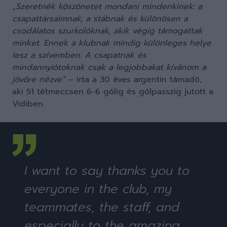
„Szeretnék köszönetet mondani mindenkinek: a
csapattársaimnak, a stábnak és különösen a
csodálatos szurkolóknak, akik végig támogattak
minket. Ennek a klubnak mindig különleges helye
lesz a szívemben. A csapatnak és
mindannyiótoknak csak a legjobbakat kívánom a
jövőre nézve”
– írta a 30 éves argentin támadó,
aki 51 tétmeccsen 6-6 gólig és gólpasszig jutott a
Vidiben.
I want to say thanks you to
everyone in the club, my
teammates, the staff, and
especially to the amazing