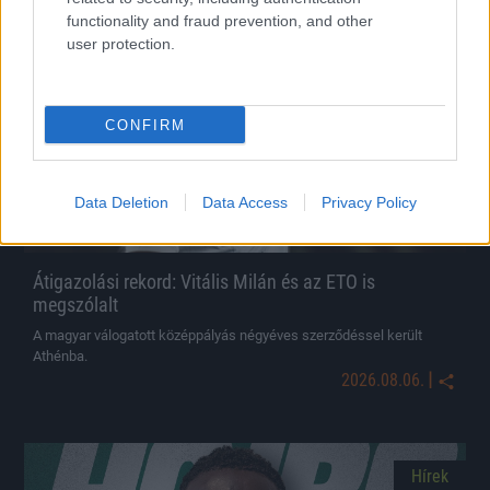
functionality and fraud prevention, and other
Hírek
user protection.
CONFIRM
Data Deletion
Data Access
Privacy Policy
Átigazolási rekord: Vitális Milán és az ETO is
megszólalt
A magyar válogatott középpályás négyéves szerződéssel került
Athénba.
|
2026.08.06.
Hírek