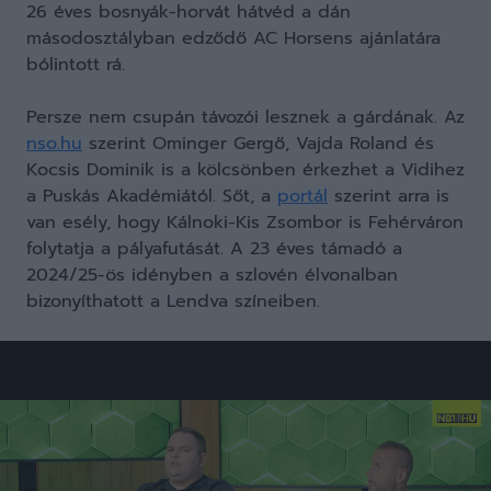
26 éves bosnyák-horvát hátvéd a dán
másodosztályban edződő AC Horsens ajánlatára
bólintott rá.
Persze nem csupán távozói lesznek a gárdának. Az
nso.hu
szerint Ominger Gergő, Vajda Roland és
Kocsis Dominik is a kölcsönben érkezhet a Vidihez
a Puskás Akadémiától. Sőt, a
portál
szerint arra is
van esély, hogy Kálnoki-Kis Zsombor is Fehérváron
folytatja a pályafutását. A 23 éves támadó a
2024/25-ös idényben a szlovén élvonalban
bizonyíthatott a Lendva színeiben.