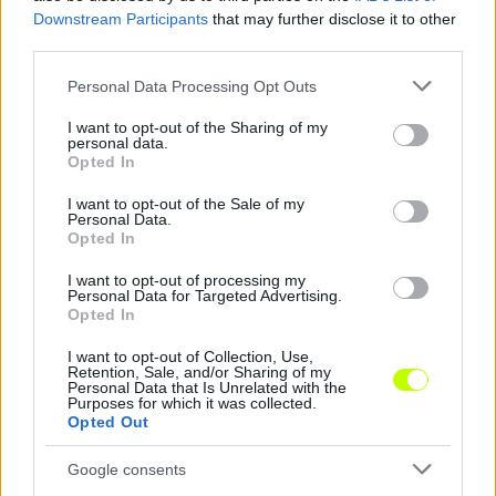
Downstream Participants
that may further disclose it to other
third parties.
Please note that this website/app uses one or more Google
Personal Data Processing Opt Outs
services and may gather and store information including but
not limited to your visit or usage behaviour. You may click to
I want to opt-out of the Sharing of my
personal data.
grant or deny consent to Google and its third-party tags to
Opted In
use your data for below specified purposes in below Google
NB II-es klub leplezte le a Vidi érkezőjét, a Paks
consent section.
játékosa is Fehérvárra tart
I want to opt-out of the Sale of my
Personal Data.
Úgy fest, megvan a Vidi első nyári igazolása: az NB II-es Csákvár
Opted In
számolt be arról, hogy Murka Benedek az új […]
I want to opt-out of processing my
Personal Data for Targeted Advertising.
2025.06.24 09:09
Opted In
I want to opt-out of Collection, Use,
Retention, Sale, and/or Sharing of my
Personal Data that Is Unrelated with the
Purposes for which it was collected.
Opted Out
Megosztás:
Google consents