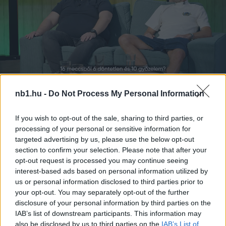
nb1.hu -
Do Not Process My Personal Information
Remaining
-
0:14
Loaded
:
Pause
Unmute
Picture-
Full
0%
in-
If you wish to opt-out of the sale, sharing to third parties, or
Picture
Time
processing of your personal or sensitive information for
Borítókép forrása: fehervarfc.hu
targeted advertising by us, please use the below opt-out
section to confirm your selection. Please note that after your
Hírek
opt-out request is processed you may continue seeing
interest-based ads based on personal information utilized by
us or personal information disclosed to third parties prior to
your opt-out. You may separately opt-out of the further
disclosure of your personal information by third parties on the
IAB’s list of downstream participants. This information may
also be disclosed by us to third parties on the
IAB’s List of