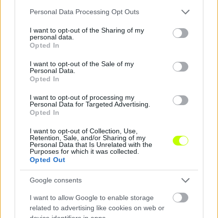
Please note that this website/app uses one or more Google
Personal Data Processing Opt Outs
9.
NYÍREGYHÁZA SPARTACUS FC
33
10
10
services and may gather and store information including but
10.
MTK BUDAPEST
33
9
11
not limited to your visit or usage behaviour. You may click to
I want to opt-out of the Sharing of my
personal data.
grant or deny consent to Google and its third-party tags to
11.
DVTK
33
6
10
Opted In
use your data for below specified purposes in below Google
12.
KOLORCITY KAZINCBARCIKA SC
33
6
4
consent section.
I want to opt-out of the Sale of my
Personal Data.
Opted In
I want to opt-out of processing my
Personal Data for Targeted Advertising.
Opted In
I want to opt-out of Collection, Use,
Retention, Sale, and/or Sharing of my
Personal Data that Is Unrelated with the
Purposes for which it was collected.
Opted Out
Google consents
I want to allow Google to enable storage
related to advertising like cookies on web or
device identifiers in apps.