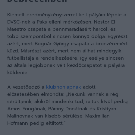
Kiemelt eredménykényszerrel kell pályára lépnie a
DVSC-nek a Paks elleni mérkőzésen. Nestor El
Maestro csapata a bennmaradásért harcol, és
több szempontból sincsen könnyű dolga. Egyrészt
azért, mert Bognár György csapata a bronzéremért
küzd. Másrészt azért, mert nem állhat mindegyik
futballistája a rendelkezésére, így esélye sincsen
az általa legjobbnak vélt kezdőcsapatot a pályára
küldenie.
A vezetőedző a
klubhonlapnak
adott
előzetesében elmondta: „Nekünk vannak a régi
sérültjeink, akikről mindenki tud, rajtuk kívül pedig
Amos Yougának, Bárány Donátnak és Kristiyan
Malinovnak van kisebb sérülése. Maximilian
Hofmann pedig eltiltott.”