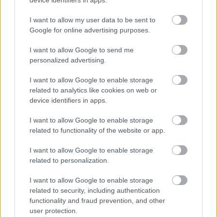
I want to allow my user data to be sent to
Google for online advertising purposes.
Remaining
-
0:14
Loaded
:
Pause
Unmute
Picture-
Full
0%
in-
Picture
Time
I want to allow Google to send me
Borítókép forrása: DVSC
personalized advertising.
I want to allow Google to enable storage
Hírek
related to analytics like cookies on web or
device identifiers in apps.
I want to allow Google to enable storage
related to functionality of the website or app.
I want to allow Google to enable storage
related to personalization.
I want to allow Google to enable storage
related to security, including authentication
functionality and fraud prevention, and other
user protection.