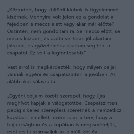
„Köztudott, hogy külföldi klubok is figyelemmel
kísérnek. Mennyire volt jelen ez a gondolat a
fejedben a meccs alatt vagy akár már előtte?
Őszintén, nem gondoltam rá. Se meccs előtt, se
meccs közben, és azóta se. Csak jól akartam
játszani, és győzelemhez akartam segíteni a
csapatot. Ez volt a legfontosabb.”
Vast arról is megkérdezték, hogy milyen céljai
vannak egyéni és csapatszinten a jövőben. Az
alábbiakat válaszolta:
„Egyéni céljaim között szerepel, hogy újra
meghívót kapjak a válogatottba. Csapatszinten
pedig sikeres szereplést szeretnék a nemzetközi
kupában, emellett jövőre is az a terv, hogy a
bajnokságban és a kupában is megismételjük,
esetleg túlszárnyaljuk az elmúlt két év