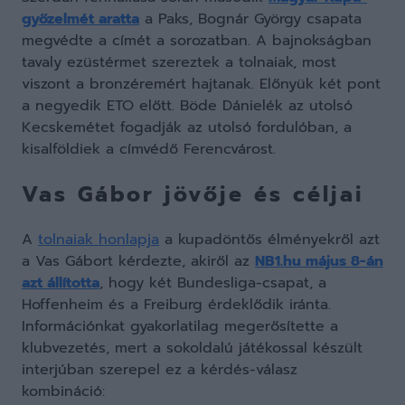
győzelmét aratta
a Paks, Bognár György csapata
megvédte a címét a sorozatban. A bajnokságban
tavaly ezüstérmet szereztek a tolnaiak, most
viszont a bronzéremért hajtanak. Előnyük két pont
a negyedik ETO előtt. Böde Dánielék az utolsó
Kecskemétet fogadják az utolsó fordulóban, a
kisalföldiek a címvédő Ferencvárost.
Vas Gábor jövője és céljai
A
tolnaiak honlapja
a kupadöntős élményekről azt
a Vas Gábort kérdezte, akiről az
NB1.hu május 8-án
azt állította
, hogy két Bundesliga-csapat, a
Hoffenheim és a Freiburg érdeklődik iránta.
Információnkat gyakorlatilag megerősítette a
klubvezetés, mert a sokoldalú játékossal készült
interjúban szerepel ez a kérdés-válasz
kombináció: