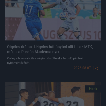
Ötgólos dráma: kétgólos hátrányból állt fel az MTK,
mégis a Puskás Akadémia nyert
Colley a hosszabbítás végén döntötte el a forduló pénteki
nyitómérkőzését.
|
2026.08.07.
Hírek