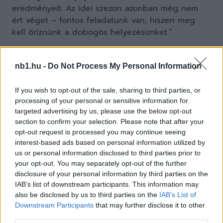
eredményeit. Az idei szezon azonban még nem
ért véget – fontos feladatunk van, hiszen meg
kell őriznünk a dobogós helyezésünket.”
Utóbbira, az utolsó forduló párosításait figyelembe
nb1.hu -
Do Not Process My Personal Information
véve, reális esélyük van a tolnaiaknak…
If you wish to opt-out of the sale, sharing to third parties, or
NB1 TABELLA
M
GY
D
processing of your personal or sensitive information for
1.
ETO FC GYŐR
33
20
9
targeted advertising by us, please use the below opt-out
section to confirm your selection. Please note that after your
2.
FERENCVÁROSI TC
33
21
5
opt-out request is processed you may continue seeing
3.
PAKSI FC
33
15
8
interest-based ads based on personal information utilized by
us or personal information disclosed to third parties prior to
4.
DVSC
33
14
11
your opt-out. You may separately opt-out of the further
5.
ZTE FC
33
13
9
disclosure of your personal information by third parties on the
IAB’s list of downstream participants. This information may
6.
PUSKÁS AKADÉMIA FC
33
13
7
also be disclosed by us to third parties on the
IAB’s List of
7.
ÚJPEST FC
33
11
7
Downstream Participants
that may further disclose it to other
third parties.
8.
KISVÁRDA MASTER GOOD
33
11
7