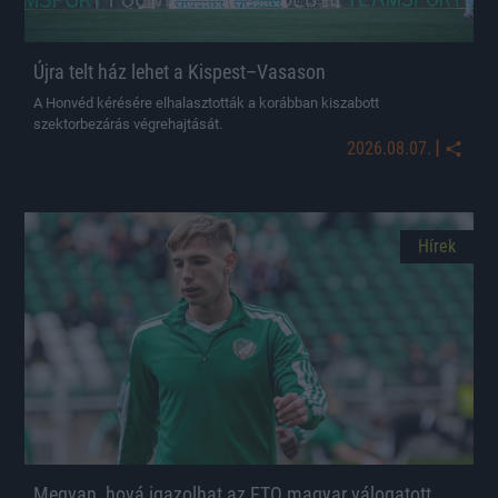
Újra telt ház lehet a Kispest–Vasason
A Honvéd kérésére elhalasztották a korábban kiszabott
szektorbezárás végrehajtását.
|
2026.08.07.
Hírek
Megvan, hová igazolhat az ETO magyar válogatott