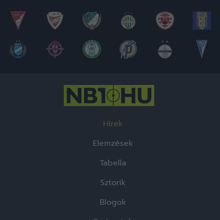
Hírek
Elemzések
Tabella
Sztorik
Blogok