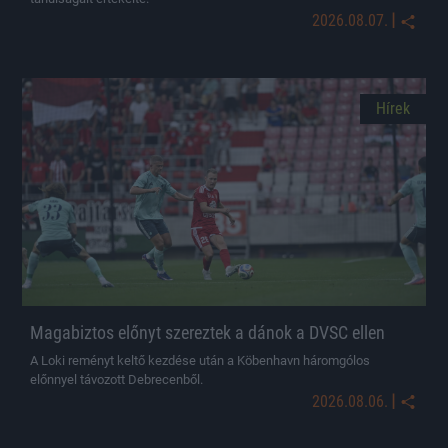
|
2026.08.07.
Hírek
Magabiztos előnyt szereztek a dánok a DVSC ellen
A Loki reményt keltő kezdése után a Köbenhavn háromgólos
előnnyel távozott Debrecenből.
|
2026.08.06.