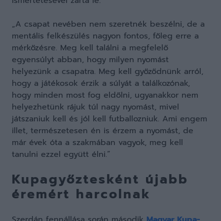
ismertetésével zárta le:
„A csapat nevében nem szeretnék beszélni, de a
mentális felkészülés nagyon fontos, főleg erre a
mérkőzésre. Meg kell találni a megfelelő
egyensúlyt abban, hogy milyen nyomást
helyezünk a csapatra. Meg kell győződnünk arról,
hogy a játékosok érzik a súlyát a találkozónak,
hogy minden most fog eldőlni, ugyanakkor nem
helyezhetünk rájuk túl nagy nyomást, mivel
játszaniuk kell és jól kell futballozniuk. Ami engem
illet, természetesen én is érzem a nyomást, de
már évek óta a szakmában vagyok, meg kell
tanulni ezzel együtt élni.”
Kupagyőztesként újabb
éremért harcolnak
Szerdán fennállása során második
Magyar Kupa-