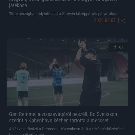
játékosa
Törökországban folytatódhat a 21 éves középpályás pályafutása.
|
2026.08.07.
Hírek
Gert Remmel a visszavágóról beszélt, Bo Svensson
szerint a København kézben tartotta a meccset
A két vezetőedző a Debrecen–København 3–0-s első mérkőzésének
tanulságait értékelte.