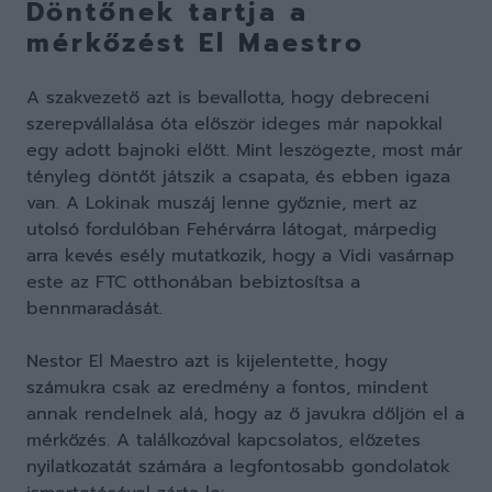
Döntőnek tartja a
mérkőzést El Maestro
A szakvezető azt is bevallotta, hogy debreceni
szerepvállalása óta először ideges már napokkal
egy adott bajnoki előtt. Mint leszögezte, most már
tényleg döntőt játszik a csapata, és ebben igaza
van. A Lokinak muszáj lenne győznie, mert az
utolsó fordulóban Fehérvárra látogat, márpedig
arra kevés esély mutatkozik, hogy a Vidi vasárnap
este az FTC otthonában bebiztosítsa a
bennmaradását.
Nestor El Maestro azt is kijelentette, hogy
számukra csak az eredmény a fontos, mindent
annak rendelnek alá, hogy az ő javukra dőljön el a
mérkőzés. A találkozóval kapcsolatos, előzetes
nyilatkozatát számára a legfontosabb gondolatok