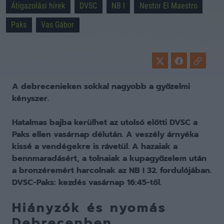
Átigazolási hírek
DVSC
NB I
Nestor El Maestro
Paks
Vas Gábor
A debrecenieken sokkal nagyobb a győzelmi
kényszer.
Hatalmas bajba kerülhet az utolsó előtti DVSC a
Paks ellen vasárnap délután. A veszély árnyéka
kissé a vendégekre is rávetül. A hazaiak a
bennmaradásért, a tolnaiak a kupagyőzelem után
a bronzéremért harcolnak az NB I 32. fordulójában.
DVSC-Paks: kezdés vasárnap 16:45-től.
Hiányzók és nyomás
Debrecenben