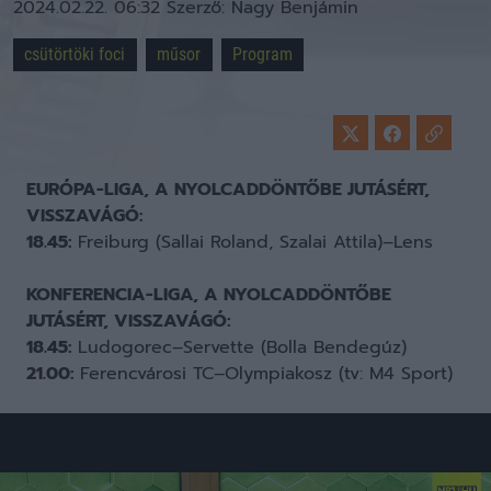
2024.02.22. 06:32
Szerző:
Nagy Benjámin
csütörtöki foci
műsor
Program
EURÓPA-LIGA, A
NYOLCADDÖNTŐBE JUTÁSÉRT,
VISSZAVÁGÓ:
18.45:
Freiburg (Sallai Roland, Szalai Attila)–Lens
KONFERENCIA-LIGA, A
NYOLCADDÖNTŐBE
JUTÁSÉRT, VISSZAVÁGÓ:
18.45:
Ludogorec–Servette (Bolla Bendegúz)
21.00:
Ferencvárosi TC–Olympiakosz (tv: M4 Sport)