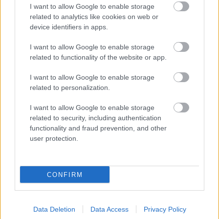
Hírek
I want to allow Google to enable storage
related to analytics like cookies on web or
device identifiers in apps.
I want to allow Google to enable storage
related to functionality of the website or app.
I want to allow Google to enable storage
related to personalization.
I want to allow Google to enable storage
Szokatlan menetrenddel folytatódik az NB I
related to security, including authentication
Pénteken kezdődik, hétfőn pedig zárul a forduló.
functionality and fraud prevention, and other
|
2026.04.07.
user protection.
CONFIRM
Hírek
Data Deletion
Data Access
Privacy Policy