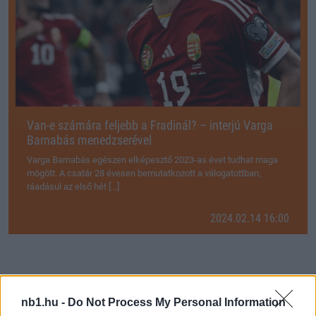
Van-e számára feljebb a Fradinál? – interjú Varga
Barnabás menedzserével
Varga Barnabás egészen elképesztő 2023-as évet tudhat maga
mögött. A csatár 28 évesen bemutatkozott a válogatottban,
ráadásul az első hét […]
2024.02.14 16:00
nb1.hu -
Do Not Process My Personal Information
Megosztás: