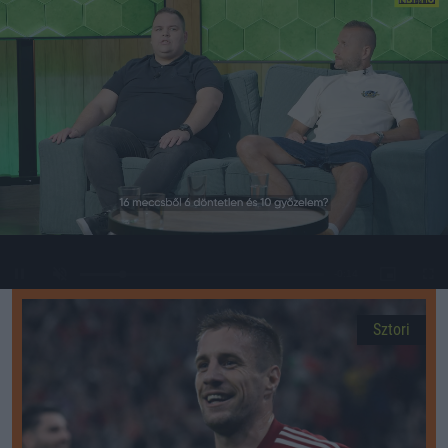
Loaded
:
Unmute
0%
Sztori