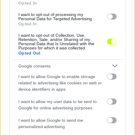
Opted In
I want to opt-out of processing my
Personal Data for Targeted Advertising.
Hírek
Opted In
I want to opt-out of Collection, Use,
Retention, Sale, and/or Sharing of my
Personal Data that Is Unrelated with the
Purposes for which it was collected.
Opted Out
Google consents
I want to allow Google to enable storage
related to advertising like cookies on web or
Football Forum Hungary: különleges helyszínen
device identifiers in apps.
rendezik meg az eseményt
I want to allow my user data to be sent to
Izgalmas kísérő programokat ígérnek a szervezők.
Google for online advertising purposes.
|
2026.04.17.
I want to allow Google to send me
personalized advertising.