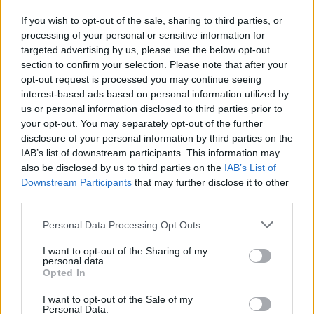
If you wish to opt-out of the sale, sharing to third parties, or
KAPCSOLÓDÓ HÍREK
processing of your personal or sensitive information for
targeted advertising by us, please use the below opt-out
section to confirm your selection. Please note that after your
opt-out request is processed you may continue seeing
interest-based ads based on personal information utilized by
Hírek
us or personal information disclosed to third parties prior to
your opt-out. You may separately opt-out of the further
disclosure of your personal information by third parties on the
IAB’s list of downstream participants. This information may
also be disclosed by us to third parties on the
IAB’s List of
Downstream Participants
that may further disclose it to other
third parties.
Please note that this website/app uses one or more Google
Personal Data Processing Opt Outs
services and may gather and store information including but
Elkészült az NB I 3. fordulójának programja
not limited to your visit or usage behaviour. You may click to
I want to opt-out of the Sharing of my
personal data.
grant or deny consent to Google and its third-party tags to
Öt mérkőzést rendeznek meg, az ETO–Ferencváros találkozót
Opted In
use your data for below specified purposes in below Google
elhalasztották.
consent section.
|
I want to opt-out of the Sale of my
2026.07.24.
Personal Data.