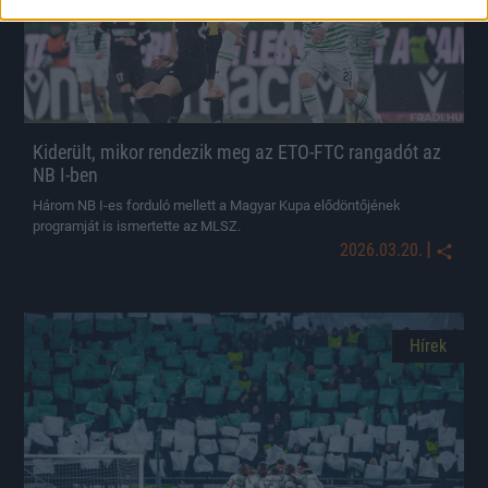
Kiderült, mikor rendezik meg az ETO-FTC rangadót az
NB I-ben
Három NB I-es forduló mellett a Magyar Kupa elődöntőjének
programját is ismertette az MLSZ.
|
2026.03.20.
Hírek